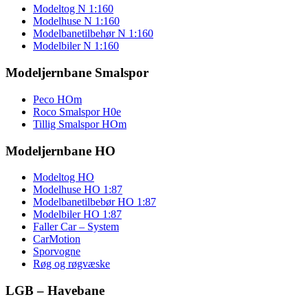
Modeltog N 1:160
Modelhuse N 1:160
Modelbanetilbehør N 1:160
Modelbiler N 1:160
Modeljernbane Smalspor
Peco HOm
Roco Smalspor H0e
Tillig Smalspor HOm
Modeljernbane HO
Modeltog HO
Modelhuse HO 1:87
Modelbanetilbebør HO 1:87
Modelbiler HO 1:87
Faller Car – System
CarMotion
Sporvogne
Røg og røgvæske
LGB – Havebane