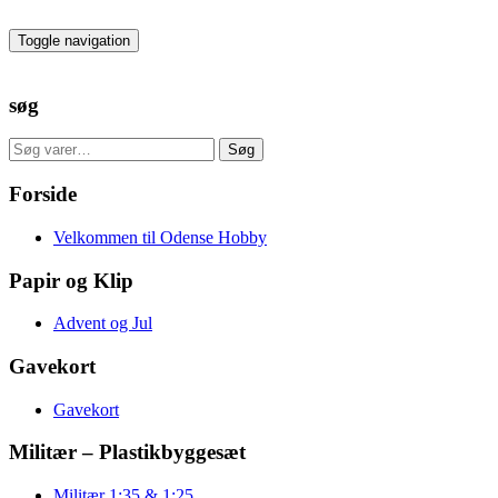
Skip
to
Toggle navigation
the
content
søg
Søg
Søg
efter:
Forside
Velkommen til Odense Hobby
Papir og Klip
Advent og Jul
Gavekort
Gavekort
Militær – Plastikbyggesæt
Militær 1:35 & 1:25