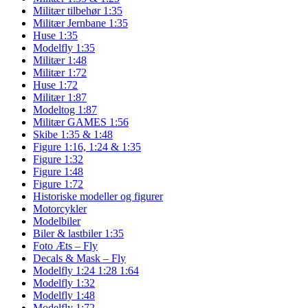
Militær tilbehør 1:35
Militær Jernbane 1:35
Huse 1:35
Modelfly 1:35
Militær 1:48
Militær 1:72
Huse 1:72
Militær 1:87
Modeltog 1:87
Militær GAMES 1:56
Skibe 1:35 & 1:48
Figure 1:16, 1:24 & 1:35
Figure 1:32
Figure 1:48
Figure 1:72
Historiske modeller og figurer
Motorcykler
Modelbiler
Biler & lastbiler 1:35
Foto Æts – Fly
Decals & Mask – Fly
Modelfly 1:24 1:28 1:64
Modelfly 1:32
Modelfly 1:48
Modelfly 1:72