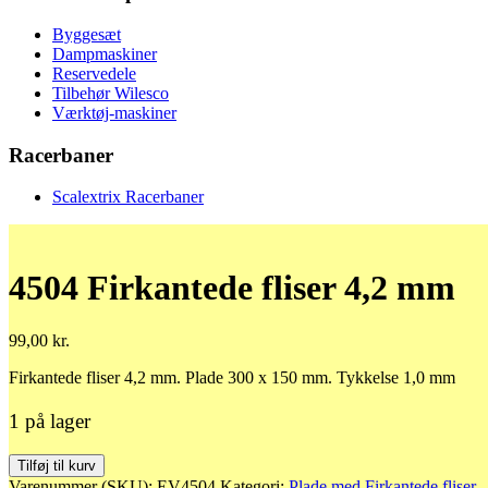
Byggesæt
Dampmaskiner
Reservedele
Tilbehør Wilesco
Værktøj-maskiner
Racerbaner
Scalextrix Racerbaner
4504 Firkantede fliser 4,2 mm
99,00
kr.
Firkantede fliser 4,2 mm. Plade 300 x 150 mm. Tykkelse 1,0 mm
1 på lager
4504
Tilføj til kurv
Firkantede
Varenummer (SKU):
EV4504
Kategori:
Plade med Firkantede fliser