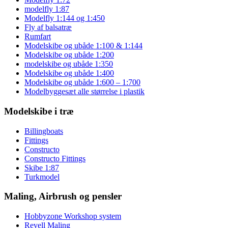
modelfly 1:87
Modelfly 1:144 og 1:450
Fly af balsatræ
Rumfart
Modelskibe og ubåde 1:100 & 1:144
Modelskibe og ubåde 1:200
modelskibe og ubåde 1:350
Modelskibe og ubåde 1:400
Modelskibe og ubåde 1:600 – 1:700
Modelbyggesæt alle størrelse i plastik
Modelskibe i træ
Billingboats
Fittings
Constructo
Constructo Fittings
Skibe 1:87
Turkmodel
Maling, Airbrush og pensler
Hobbyzone Workshop system
Revell Maling