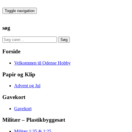
Skip
to
Toggle navigation
the
content
søg
Søg
Søg
efter:
Forside
Velkommen til Odense Hobby
Papir og Klip
Advent og Jul
Gavekort
Gavekort
Militær – Plastikbyggesæt
Militær 1:35 & 1:25