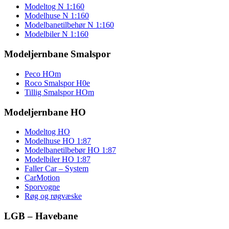
Modeltog N 1:160
Modelhuse N 1:160
Modelbanetilbehør N 1:160
Modelbiler N 1:160
Modeljernbane Smalspor
Peco HOm
Roco Smalspor H0e
Tillig Smalspor HOm
Modeljernbane HO
Modeltog HO
Modelhuse HO 1:87
Modelbanetilbebør HO 1:87
Modelbiler HO 1:87
Faller Car – System
CarMotion
Sporvogne
Røg og røgvæske
LGB – Havebane