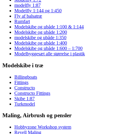
modelfly 1:87
Modelfly 1:144 og 1:450
Fly af balsatræ
Rumfart
Modelskibe og ubåde 1:100 & 1:144
Modelskibe og ubåde 1:200
modelskibe og ubåde 1:350
Modelskibe og ubåde 1:400
Modelskibe og ubåde 1:600 – 1:700
Modelbyggesæt alle størrelse i plastik
Modelskibe i træ
Billingboats
Fittings
Constructo
Constructo Fittings
Skibe 1:87
Turkmodel
Maling, Airbrush og pensler
Hobbyzone Workshop system
Revell Maling