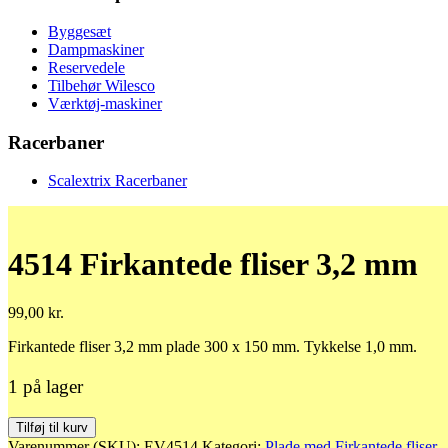
Byggesæt
Dampmaskiner
Reservedele
Tilbehør Wilesco
Værktøj-maskiner
Racerbaner
Scalextrix Racerbaner
4514 Firkantede fliser 3,2 mm
99,00
kr.
Firkantede fliser 3,2 mm plade 300 x 150 mm. Tykkelse 1,0 mm.
1 på lager
4514
Tilføj til kurv
Firkantede
Varenummer (SKU):
EV4514
Kategori:
Plade med Firkantede fliser