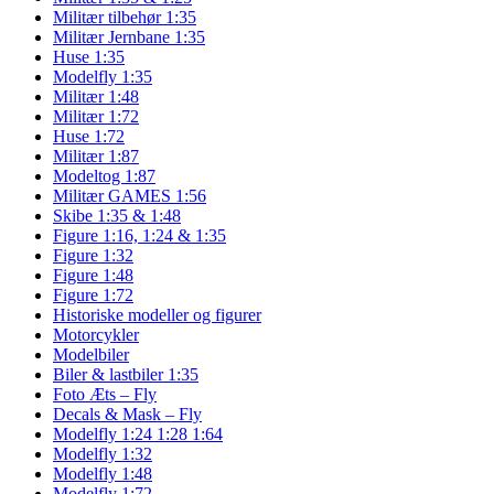
Militær tilbehør 1:35
Militær Jernbane 1:35
Huse 1:35
Modelfly 1:35
Militær 1:48
Militær 1:72
Huse 1:72
Militær 1:87
Modeltog 1:87
Militær GAMES 1:56
Skibe 1:35 & 1:48
Figure 1:16, 1:24 & 1:35
Figure 1:32
Figure 1:48
Figure 1:72
Historiske modeller og figurer
Motorcykler
Modelbiler
Biler & lastbiler 1:35
Foto Æts – Fly
Decals & Mask – Fly
Modelfly 1:24 1:28 1:64
Modelfly 1:32
Modelfly 1:48
Modelfly 1:72