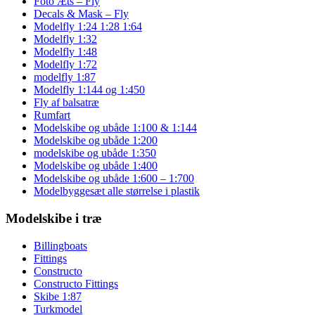
Foto Æts – Fly
Decals & Mask – Fly
Modelfly 1:24 1:28 1:64
Modelfly 1:32
Modelfly 1:48
Modelfly 1:72
modelfly 1:87
Modelfly 1:144 og 1:450
Fly af balsatræ
Rumfart
Modelskibe og ubåde 1:100 & 1:144
Modelskibe og ubåde 1:200
modelskibe og ubåde 1:350
Modelskibe og ubåde 1:400
Modelskibe og ubåde 1:600 – 1:700
Modelbyggesæt alle størrelse i plastik
Modelskibe i træ
Billingboats
Fittings
Constructo
Constructo Fittings
Skibe 1:87
Turkmodel