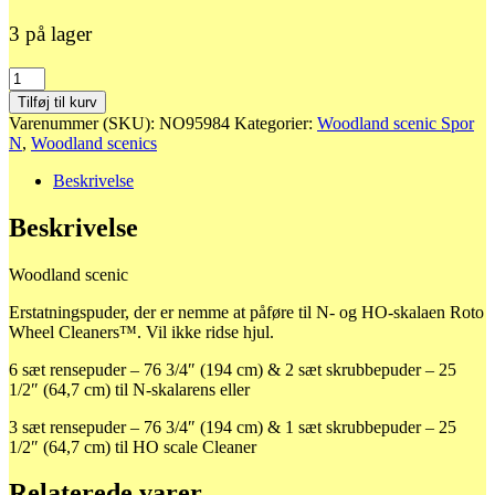
3 på lager
4562
Rensebånd
Tilføj til kurv
antal
Varenummer (SKU):
NO95984
Kategorier:
Woodland scenic Spor
N
,
Woodland scenics
Beskrivelse
Beskrivelse
Woodland scenic
Erstatningspuder, der er nemme at påføre til N- og HO-skalaen Roto
Wheel Cleaners™. Vil ikke ridse hjul.
6 sæt rensepuder – 76 3/4″ (194 cm) & 2 sæt skrubbepuder – 25
1/2″ (64,7 cm) til N-skalarens eller
3 sæt rensepuder – 76 3/4″ (194 cm) & 1 sæt skrubbepuder – 25
1/2″ (64,7 cm) til HO scale Cleaner
Relaterede varer