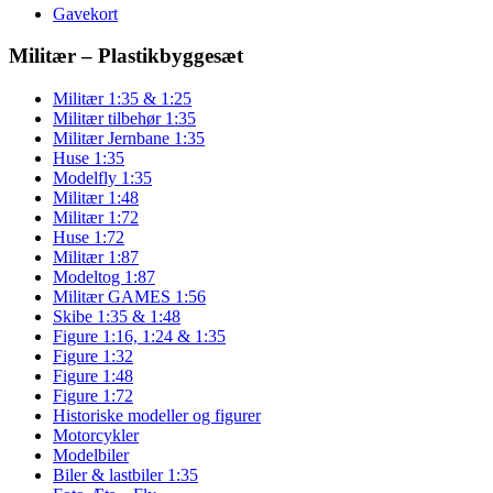
Gavekort
Militær – Plastikbyggesæt
Militær 1:35 & 1:25
Militær tilbehør 1:35
Militær Jernbane 1:35
Huse 1:35
Modelfly 1:35
Militær 1:48
Militær 1:72
Huse 1:72
Militær 1:87
Modeltog 1:87
Militær GAMES 1:56
Skibe 1:35 & 1:48
Figure 1:16, 1:24 & 1:35
Figure 1:32
Figure 1:48
Figure 1:72
Historiske modeller og figurer
Motorcykler
Modelbiler
Biler & lastbiler 1:35