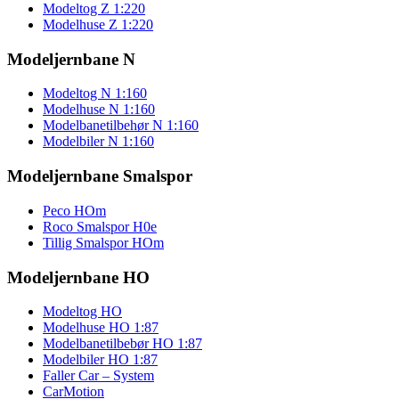
Modeltog Z 1:220
Modelhuse Z 1:220
Modeljernbane N
Modeltog N 1:160
Modelhuse N 1:160
Modelbanetilbehør N 1:160
Modelbiler N 1:160
Modeljernbane Smalspor
Peco HOm
Roco Smalspor H0e
Tillig Smalspor HOm
Modeljernbane HO
Modeltog HO
Modelhuse HO 1:87
Modelbanetilbebør HO 1:87
Modelbiler HO 1:87
Faller Car – System
CarMotion