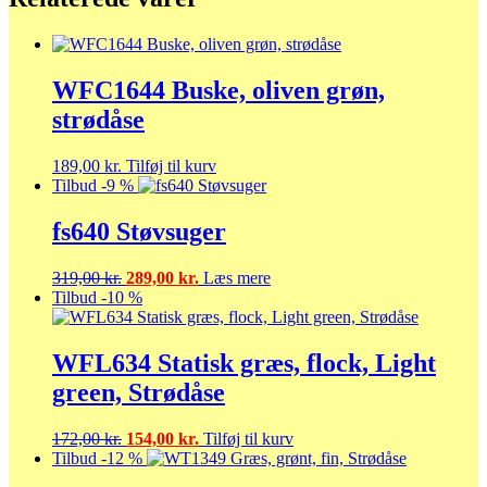
WFC1644 Buske, oliven grøn,
strødåse
189,00
kr.
Tilføj til kurv
Tilbud -9 %
fs640 Støvsuger
Den
Den
319,00
kr.
289,00
kr.
Læs mere
oprindelige
aktuelle
Tilbud -10 %
pris
pris
var:
er:
319,00 kr..
289,00 kr..
WFL634 Statisk græs, flock, Light
green, Strødåse
Den
Den
172,00
kr.
154,00
kr.
Tilføj til kurv
oprindelige
aktuelle
Tilbud -12 %
pris
pris