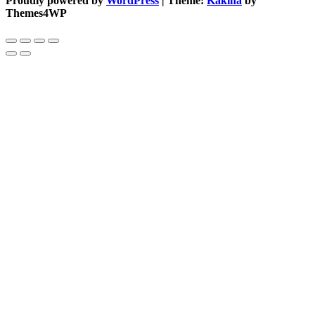
Proudly powered by
WordPress
|
Theme:
Kakina
by
Themes4WP