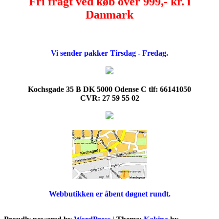
Fri fragt ved køb over 999,- kr. i
Danmark
Vi sender pakker Tirsdag - Fredag.
Kochsgade 35 B DK 5000 Odense C tlf: 66141050
CVR: 27 59 55 02
Webbutikken er åbent døgnet rundt.