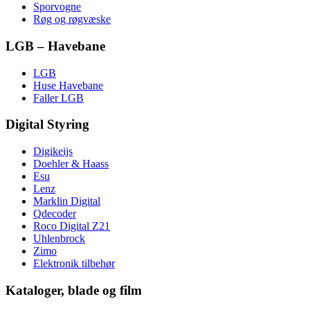
Sporvogne
Røg og røgvæske
LGB – Havebane
LGB
Huse Havebane
Faller LGB
Digital Styring
Digikeijs
Doehler & Haass
Esu
Lenz
Marklin Digital
Qdecoder
Roco Digital Z21
Uhlenbrock
Zimo
Elektronik tilbehør
Kataloger, blade og film