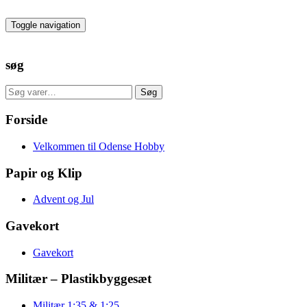
Skip
to
Toggle navigation
the
content
søg
Søg
Søg
efter:
Forside
Velkommen til Odense Hobby
Papir og Klip
Advent og Jul
Gavekort
Gavekort
Militær – Plastikbyggesæt
Militær 1:35 & 1:25