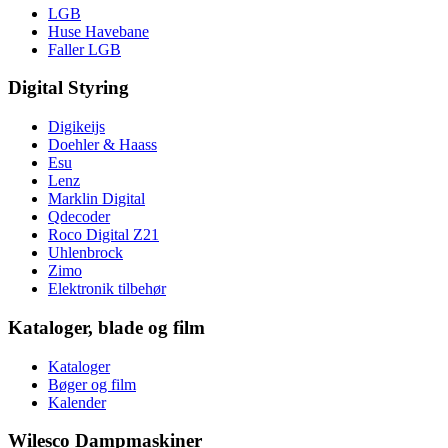
LGB
Huse Havebane
Faller LGB
Digital Styring
Digikeijs
Doehler & Haass
Esu
Lenz
Marklin Digital
Qdecoder
Roco Digital Z21
Uhlenbrock
Zimo
Elektronik tilbehør
Kataloger, blade og film
Kataloger
Bøger og film
Kalender
Wilesco Dampmaskiner