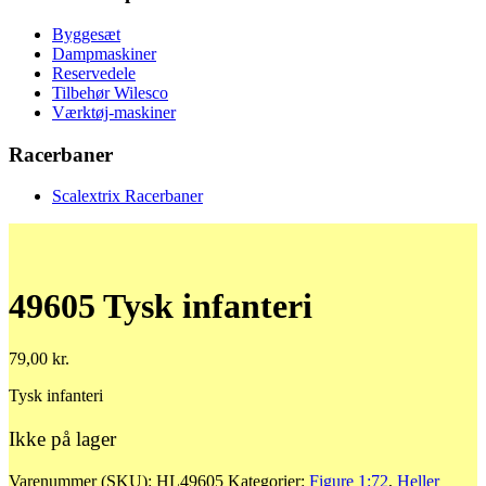
Byggesæt
Dampmaskiner
Reservedele
Tilbehør Wilesco
Værktøj-maskiner
Racerbaner
Scalextrix Racerbaner
49605 Tysk infanteri
79,00
kr.
Tysk infanteri
Ikke på lager
Varenummer (SKU):
HL49605
Kategorier:
Figure 1:72
,
Heller