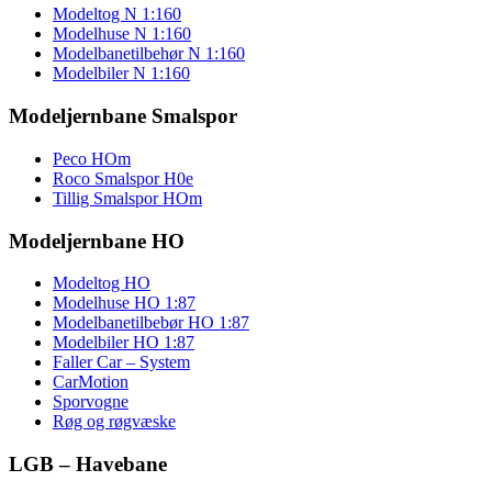
Modeltog N 1:160
Modelhuse N 1:160
Modelbanetilbehør N 1:160
Modelbiler N 1:160
Modeljernbane Smalspor
Peco HOm
Roco Smalspor H0e
Tillig Smalspor HOm
Modeljernbane HO
Modeltog HO
Modelhuse HO 1:87
Modelbanetilbebør HO 1:87
Modelbiler HO 1:87
Faller Car – System
CarMotion
Sporvogne
Røg og røgvæske
LGB – Havebane