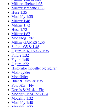
Militær tilbehør 1:35
Militær Jernbane 1:35
Huse 1:35
Modelfly 1:35
Militær 1:48
Militær 1:72
Huse 1:72
Militær 1:87
Modeltog 1:87
Militær GAMES 1:56
Skibe 1:35 & 1:48
Figure 1:16, 1:24 & 1:35
Figure 1:32
Figure 1:48
Figure 1:72
Historiske modeller og figurer
Motorcykler
Modelbiler
Biler & lastbiler 1:35
Foto Æts – Fly
Decals & Mask – Fly
Modelfly 1:24 1:28 1:64
Modelfly 1:32
Modelfly 1:48
Modelfly 1:72