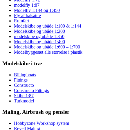
modelfly 1:87
Modelfly 1:144 og 1:450
Fly af balsatræ
Rumfart
Modelskibe og ubåde 1:100 & 1:144
Modelskibe og ubåde 1:200
modelskibe og ubåde 1:350
Modelskibe og ubåde 1:400
Modelskibe og ubåde 1:600 – 1:700
Modelbyggesæt alle størrelse i plastik
Modelskibe i træ
Billingboats
Fittings
Constructo
Constructo Fittings
Skibe 1:87
Turkmodel
Maling, Airbrush og pensler
Hobbyzone Workshop system
Revell Maling