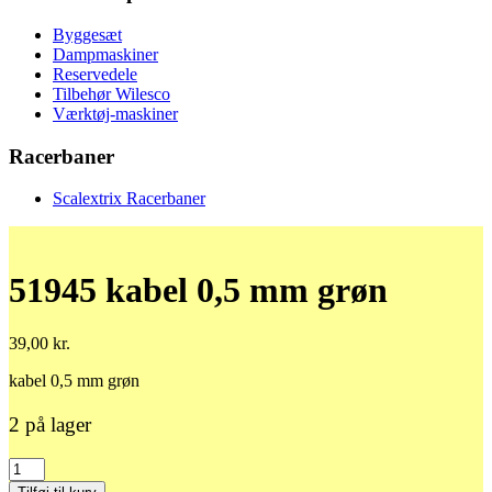
Byggesæt
Dampmaskiner
Reservedele
Tilbehør Wilesco
Værktøj-maskiner
Racerbaner
Scalextrix Racerbaner
51945 kabel 0,5 mm grøn
39,00
kr.
kabel 0,5 mm grøn
2 på lager
51945
kabel