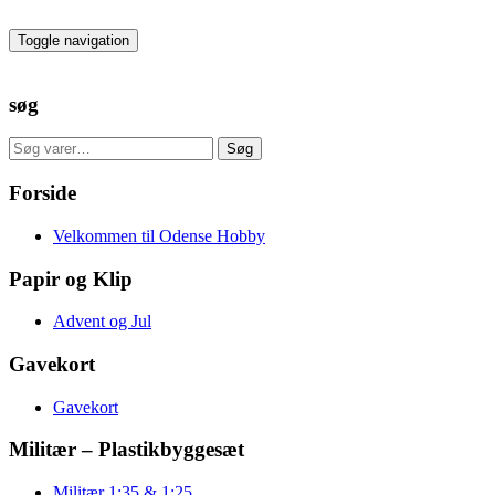
Skip
to
Toggle navigation
the
content
søg
Søg
Søg
efter:
Forside
Velkommen til Odense Hobby
Papir og Klip
Advent og Jul
Gavekort
Gavekort
Militær – Plastikbyggesæt
Militær 1:35 & 1:25