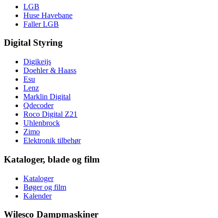
LGB
Huse Havebane
Faller LGB
Digital Styring
Digikeijs
Doehler & Haass
Esu
Lenz
Marklin Digital
Qdecoder
Roco Digital Z21
Uhlenbrock
Zimo
Elektronik tilbehør
Kataloger, blade og film
Kataloger
Bøger og film
Kalender
Wilesco Dampmaskiner