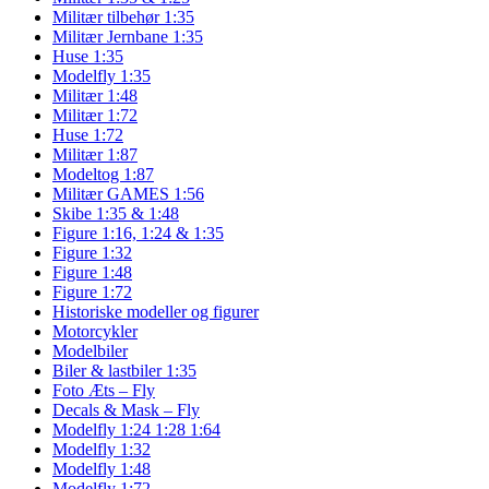
Militær tilbehør 1:35
Militær Jernbane 1:35
Huse 1:35
Modelfly 1:35
Militær 1:48
Militær 1:72
Huse 1:72
Militær 1:87
Modeltog 1:87
Militær GAMES 1:56
Skibe 1:35 & 1:48
Figure 1:16, 1:24 & 1:35
Figure 1:32
Figure 1:48
Figure 1:72
Historiske modeller og figurer
Motorcykler
Modelbiler
Biler & lastbiler 1:35
Foto Æts – Fly
Decals & Mask – Fly
Modelfly 1:24 1:28 1:64
Modelfly 1:32
Modelfly 1:48
Modelfly 1:72