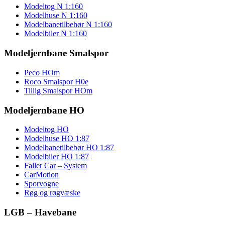
Modeltog N 1:160
Modelhuse N 1:160
Modelbanetilbehør N 1:160
Modelbiler N 1:160
Modeljernbane Smalspor
Peco HOm
Roco Smalspor H0e
Tillig Smalspor HOm
Modeljernbane HO
Modeltog HO
Modelhuse HO 1:87
Modelbanetilbebør HO 1:87
Modelbiler HO 1:87
Faller Car – System
CarMotion
Sporvogne
Røg og røgvæske
LGB – Havebane