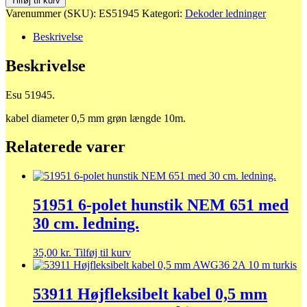
Tilføj til kurv
0,5
Varenummer (SKU):
ES51945
Kategori:
Dekoder ledninger
mm
grøn
Beskrivelse
antal
Beskrivelse
Esu 51945.
kabel diameter 0,5 mm grøn længde 10m.
Relaterede varer
51951 6-polet hunstik NEM 651 med
30 cm. ledning.
35,00
kr.
Tilføj til kurv
53911 Højfleksibelt kabel 0,5 mm