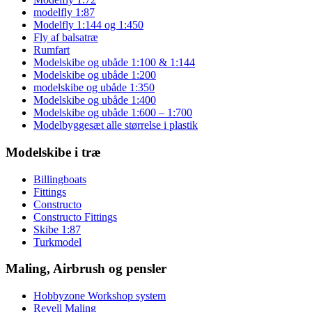
modelfly 1:87
Modelfly 1:144 og 1:450
Fly af balsatræ
Rumfart
Modelskibe og ubåde 1:100 & 1:144
Modelskibe og ubåde 1:200
modelskibe og ubåde 1:350
Modelskibe og ubåde 1:400
Modelskibe og ubåde 1:600 – 1:700
Modelbyggesæt alle størrelse i plastik
Modelskibe i træ
Billingboats
Fittings
Constructo
Constructo Fittings
Skibe 1:87
Turkmodel
Maling, Airbrush og pensler
Hobbyzone Workshop system
Revell Maling