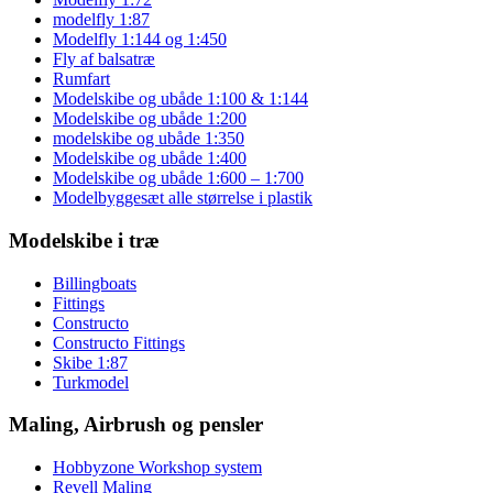
modelfly 1:87
Modelfly 1:144 og 1:450
Fly af balsatræ
Rumfart
Modelskibe og ubåde 1:100 & 1:144
Modelskibe og ubåde 1:200
modelskibe og ubåde 1:350
Modelskibe og ubåde 1:400
Modelskibe og ubåde 1:600 – 1:700
Modelbyggesæt alle størrelse i plastik
Modelskibe i træ
Billingboats
Fittings
Constructo
Constructo Fittings
Skibe 1:87
Turkmodel
Maling, Airbrush og pensler
Hobbyzone Workshop system
Revell Maling