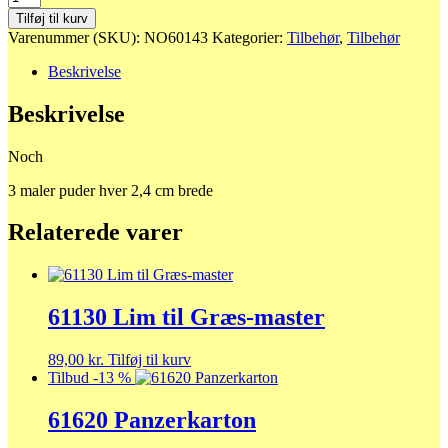
3
Tilføj til kurv
maler
Varenummer (SKU):
NO60143
Kategorier:
Tilbehør
,
Tilbehør
puder
antal
Beskrivelse
Beskrivelse
Noch
3 maler puder hver 2,4 cm brede
Relaterede varer
61130 Lim til Græs-master
89,00
kr.
Tilføj til kurv
Tilbud -13 %
61620 Panzerkarton