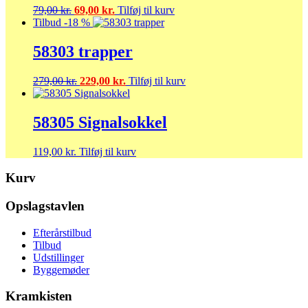
Den
Den
79,00
kr.
69,00
kr.
Tilføj til kurv
oprindelige
aktuelle
Tilbud -18 %
pris
pris
var:
er:
58303 trapper
79,00 kr..
69,00 kr..
Den
Den
279,00
kr.
229,00
kr.
Tilføj til kurv
oprindelige
aktuelle
pris
pris
var:
er:
58305 Signalsokkel
279,00 kr..
229,00 kr..
119,00
kr.
Tilføj til kurv
Kurv
Opslagstavlen
Efterårstilbud
Tilbud
Udstillinger
Byggemøder
Kramkisten