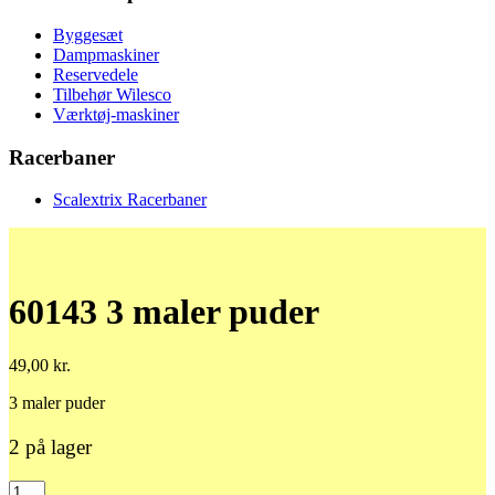
Byggesæt
Dampmaskiner
Reservedele
Tilbehør Wilesco
Værktøj-maskiner
Racerbaner
Scalextrix Racerbaner
60143 3 maler puder
49,00
kr.
3 maler puder
2 på lager
60143