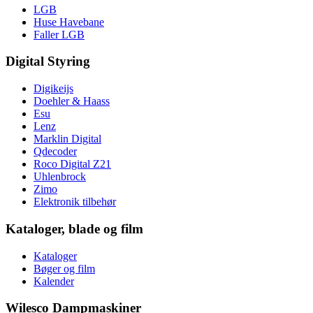
LGB
Huse Havebane
Faller LGB
Digital Styring
Digikeijs
Doehler & Haass
Esu
Lenz
Marklin Digital
Qdecoder
Roco Digital Z21
Uhlenbrock
Zimo
Elektronik tilbehør
Kataloger, blade og film
Kataloger
Bøger og film
Kalender
Wilesco Dampmaskiner