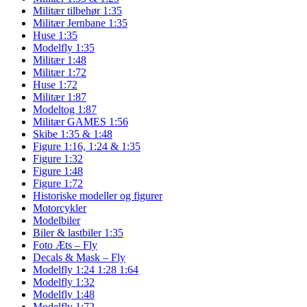
Militær tilbehør 1:35
Militær Jernbane 1:35
Huse 1:35
Modelfly 1:35
Militær 1:48
Militær 1:72
Huse 1:72
Militær 1:87
Modeltog 1:87
Militær GAMES 1:56
Skibe 1:35 & 1:48
Figure 1:16, 1:24 & 1:35
Figure 1:32
Figure 1:48
Figure 1:72
Historiske modeller og figurer
Motorcykler
Modelbiler
Biler & lastbiler 1:35
Foto Æts – Fly
Decals & Mask – Fly
Modelfly 1:24 1:28 1:64
Modelfly 1:32
Modelfly 1:48
Modelfly 1:72