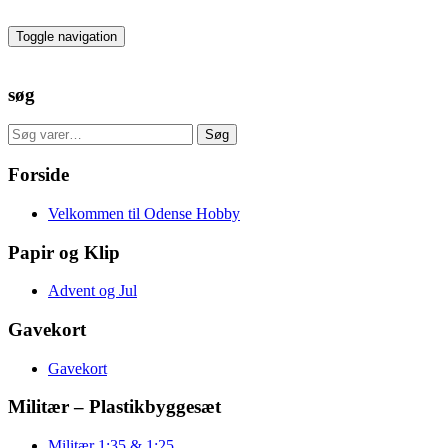
Skip
to
Toggle navigation
the
content
søg
Søg
Søg
efter:
Forside
Velkommen til Odense Hobby
Papir og Klip
Advent og Jul
Gavekort
Gavekort
Militær – Plastikbyggesæt
Militær 1:35 & 1:25