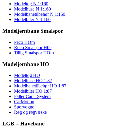
Modeltog N 1:160
Modelhuse N 1:160
Modelbanetilbehør N 1:160
Modelbiler N 1:160
Modeljernbane Smalspor
Peco HOm
Roco Smalspor H0e
Tillig Smalspor HOm
Modeljernbane HO
Modeltog HO
Modelhuse HO 1:87
Modelbanetilbebør HO 1:87
Modelbiler HO 1:87
Faller Car – System
CarMotion
Sporvogne
Røg og røgvæske
LGB – Havebane