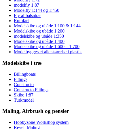
modelfly 1:87
Modelfly 1:144 og 1:450
Fly af balsatræ
Rumfart
Modelskibe og ubåde 1:100 & 1:144
Modelskibe og ubåde 1:200
modelskibe og ubåde 1:350
Modelskibe og ubåde 1:400
Modelskibe og ubåde 1:600 – 1:700
Modelbyggesæt alle størrelse i plastik
Modelskibe i træ
Billingboats
Fittings
Constructo
Constructo Fittings
Skibe 1:87
Turkmodel
Maling, Airbrush og pensler
Hobbyzone Workshop system
Revell Maling