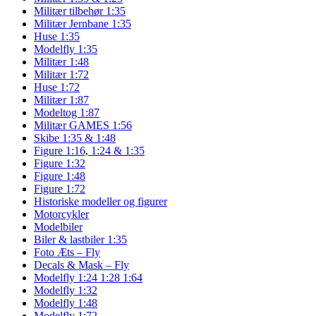
Militær tilbehør 1:35
Militær Jernbane 1:35
Huse 1:35
Modelfly 1:35
Militær 1:48
Militær 1:72
Huse 1:72
Militær 1:87
Modeltog 1:87
Militær GAMES 1:56
Skibe 1:35 & 1:48
Figure 1:16, 1:24 & 1:35
Figure 1:32
Figure 1:48
Figure 1:72
Historiske modeller og figurer
Motorcykler
Modelbiler
Biler & lastbiler 1:35
Foto Æts – Fly
Decals & Mask – Fly
Modelfly 1:24 1:28 1:64
Modelfly 1:32
Modelfly 1:48
Modelfly 1:72