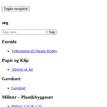
Skip
to
Toggle navigation
the
content
søg
Søg
Søg
efter:
Forside
Velkommen til Odense Hobby
Papir og Klip
Advent og Jul
Gavekort
Gavekort
Militær – Plastikbyggesæt
Militær 1:35 & 1:25