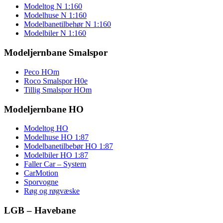
Modeltog N 1:160
Modelhuse N 1:160
Modelbanetilbehør N 1:160
Modelbiler N 1:160
Modeljernbane Smalspor
Peco HOm
Roco Smalspor H0e
Tillig Smalspor HOm
Modeljernbane HO
Modeltog HO
Modelhuse HO 1:87
Modelbanetilbebør HO 1:87
Modelbiler HO 1:87
Faller Car – System
CarMotion
Sporvogne
Røg og røgvæske
LGB – Havebane