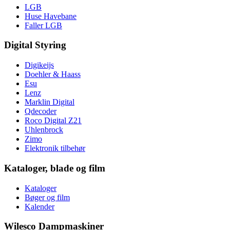
LGB
Huse Havebane
Faller LGB
Digital Styring
Digikeijs
Doehler & Haass
Esu
Lenz
Marklin Digital
Qdecoder
Roco Digital Z21
Uhlenbrock
Zimo
Elektronik tilbehør
Kataloger, blade og film
Kataloger
Bøger og film
Kalender
Wilesco Dampmaskiner