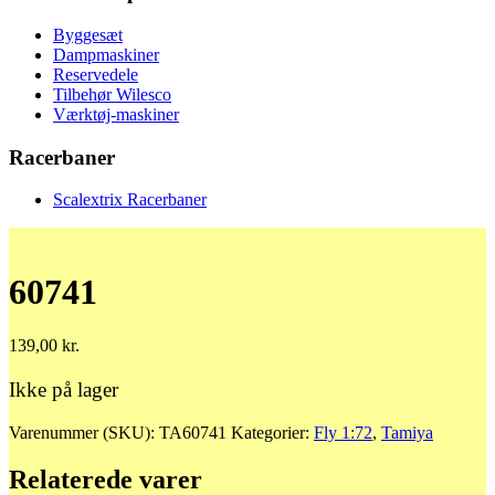
Byggesæt
Dampmaskiner
Reservedele
Tilbehør Wilesco
Værktøj-maskiner
Racerbaner
Scalextrix Racerbaner
60741
139,00
kr.
Ikke på lager
Varenummer (SKU):
TA60741
Kategorier:
Fly 1:72
,
Tamiya
Relaterede varer