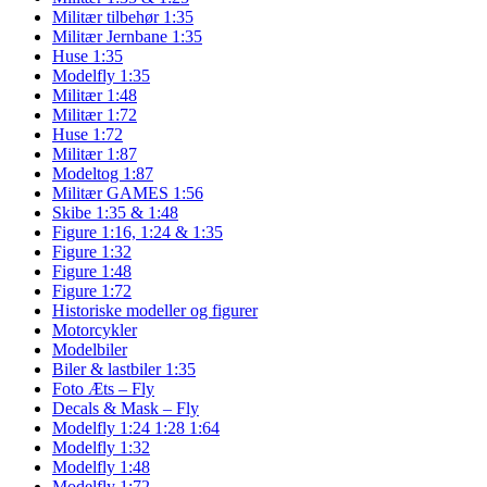
Militær tilbehør 1:35
Militær Jernbane 1:35
Huse 1:35
Modelfly 1:35
Militær 1:48
Militær 1:72
Huse 1:72
Militær 1:87
Modeltog 1:87
Militær GAMES 1:56
Skibe 1:35 & 1:48
Figure 1:16, 1:24 & 1:35
Figure 1:32
Figure 1:48
Figure 1:72
Historiske modeller og figurer
Motorcykler
Modelbiler
Biler & lastbiler 1:35
Foto Æts – Fly
Decals & Mask – Fly
Modelfly 1:24 1:28 1:64
Modelfly 1:32
Modelfly 1:48
Modelfly 1:72