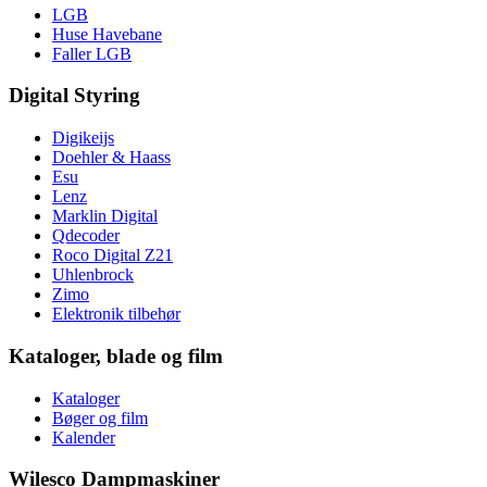
LGB
Huse Havebane
Faller LGB
Digital Styring
Digikeijs
Doehler & Haass
Esu
Lenz
Marklin Digital
Qdecoder
Roco Digital Z21
Uhlenbrock
Zimo
Elektronik tilbehør
Kataloger, blade og film
Kataloger
Bøger og film
Kalender
Wilesco Dampmaskiner