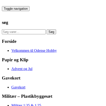
Skip
to
Toggle navigation
the
content
søg
Søg
Søg
efter:
Forside
Velkommen til Odense Hobby
Papir og Klip
Advent og Jul
Gavekort
Gavekort
Militær – Plastikbyggesæt
Militær 1:35 & 1:25