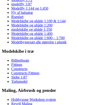
modelfly 1:87
Modelfly 1:144 og 1:450
Fly af balsatræ
Rumfart
Modelskibe og ubåde 1:100 & 1:144
Modelskibe og ubåde 1:200
modelskibe og ubåde 1:350
Modelskibe og ubåde 1:400
Modelskibe og ubåde 1:600 – 1:700
Modelbyggesæt alle størrelse i plastik
Modelskibe i træ
Billingboats
Fittings
Constructo
Constructo Fittings
Skibe 1:87
Turkmodel
Maling, Airbrush og pensler
Hobbyzone Workshop system
Revell Maling