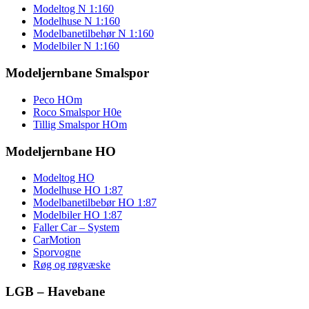
Modeltog N 1:160
Modelhuse N 1:160
Modelbanetilbehør N 1:160
Modelbiler N 1:160
Modeljernbane Smalspor
Peco HOm
Roco Smalspor H0e
Tillig Smalspor HOm
Modeljernbane HO
Modeltog HO
Modelhuse HO 1:87
Modelbanetilbebør HO 1:87
Modelbiler HO 1:87
Faller Car – System
CarMotion
Sporvogne
Røg og røgvæske
LGB – Havebane