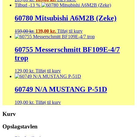
oprindelige
aktuelle
Tilbud -13 %
pris
pris
var:
er:
60780 Mitsubishi A6M2B (Zeke)
209,00 kr..
189,00 kr..
Den
Den
159,00
kr.
139,00
kr.
Tilføj til kurv
oprindelige
aktuelle
pris
pris
var:
er:
60755 Messerschmitt BF109E-4/7
159,00 kr..
139,00 kr..
trop
129,00
kr.
Tilføj til kurv
60749 N/A MUSTANG P-51D
109,00
kr.
Tilføj til kurv
Kurv
Opslagstavlen