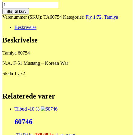
60754
N.A.
Tilføj til kurv
F-
Varenummer (SKU):
TA60754
Kategorier:
Fly 1:72
,
Tamiya
51
Mustang
Beskrivelse
-
Korean
Beskrivelse
War
antal
Tamiya 60754
N.A. F-51 Mustang – Korean War
Skala 1 : 72
Relaterede varer
Tilbud -10 %
60746
Den
Den
209,00
kr.
189,00
kr.
Læs mere