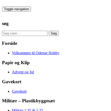
Skip
to
Toggle navigation
the
content
søg
Søg
Søg
efter:
Forside
Velkommen til Odense Hobby
Papir og Klip
Advent og Jul
Gavekort
Gavekort
Militær – Plastikbyggesæt
Militær 1:35 & 1:25