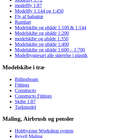
modelfly 1:87
Modelfly 1:144 og 1:450
Fly af balsatræ
Rumfart
Modelskibe og ubåde 1:100 & 1:144
Modelskibe og ubåde 1:200
modelskibe og ubåde 1:350
Modelskibe og ubåde 1:400
Modelskibe og ubåde 1:600 – 1:700
Modelbyggesæt alle størrelse i plastik
Modelskibe i træ
Billingboats
Fittings
Constructo
Constructo Fittings
Skibe 1:87
Turkmodel
Maling, Airbrush og pensler
Hobbyzone Workshop system
Revell Maling