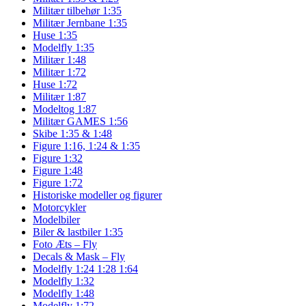
Militær tilbehør 1:35
Militær Jernbane 1:35
Huse 1:35
Modelfly 1:35
Militær 1:48
Militær 1:72
Huse 1:72
Militær 1:87
Modeltog 1:87
Militær GAMES 1:56
Skibe 1:35 & 1:48
Figure 1:16, 1:24 & 1:35
Figure 1:32
Figure 1:48
Figure 1:72
Historiske modeller og figurer
Motorcykler
Modelbiler
Biler & lastbiler 1:35
Foto Æts – Fly
Decals & Mask – Fly
Modelfly 1:24 1:28 1:64
Modelfly 1:32
Modelfly 1:48
Modelfly 1:72