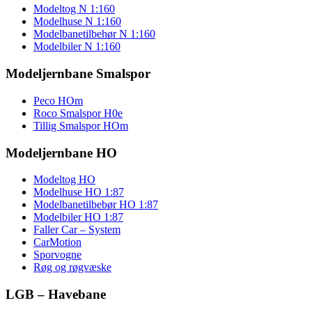
Modeltog N 1:160
Modelhuse N 1:160
Modelbanetilbehør N 1:160
Modelbiler N 1:160
Modeljernbane Smalspor
Peco HOm
Roco Smalspor H0e
Tillig Smalspor HOm
Modeljernbane HO
Modeltog HO
Modelhuse HO 1:87
Modelbanetilbebør HO 1:87
Modelbiler HO 1:87
Faller Car – System
CarMotion
Sporvogne
Røg og røgvæske
LGB – Havebane