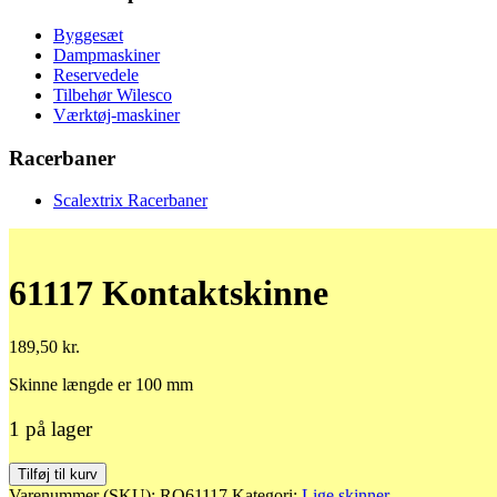
Byggesæt
Dampmaskiner
Reservedele
Tilbehør Wilesco
Værktøj-maskiner
Racerbaner
Scalextrix Racerbaner
61117 Kontaktskinne
189,50
kr.
Skinne længde er 100 mm
1 på lager
61117
Tilføj til kurv
Kontaktskinne
Varenummer (SKU):
RO61117
Kategori:
Lige skinner