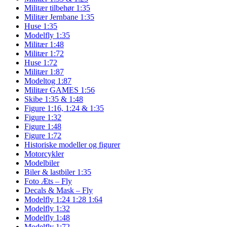
Militær tilbehør 1:35
Militær Jernbane 1:35
Huse 1:35
Modelfly 1:35
Militær 1:48
Militær 1:72
Huse 1:72
Militær 1:87
Modeltog 1:87
Militær GAMES 1:56
Skibe 1:35 & 1:48
Figure 1:16, 1:24 & 1:35
Figure 1:32
Figure 1:48
Figure 1:72
Historiske modeller og figurer
Motorcykler
Modelbiler
Biler & lastbiler 1:35
Foto Æts – Fly
Decals & Mask – Fly
Modelfly 1:24 1:28 1:64
Modelfly 1:32
Modelfly 1:48
Modelfly 1:72