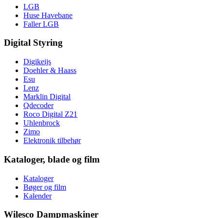
LGB
Huse Havebane
Faller LGB
Digital Styring
Digikeijs
Doehler & Haass
Esu
Lenz
Marklin Digital
Qdecoder
Roco Digital Z21
Uhlenbrock
Zimo
Elektronik tilbehør
Kataloger, blade og film
Kataloger
Bøger og film
Kalender
Wilesco Dampmaskiner