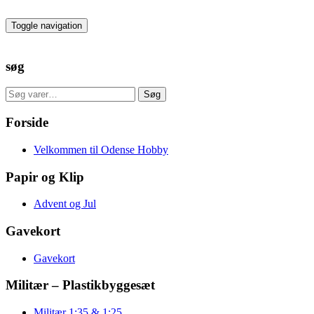
Skip
to
Toggle navigation
the
content
søg
Søg
Søg
efter:
Forside
Velkommen til Odense Hobby
Papir og Klip
Advent og Jul
Gavekort
Gavekort
Militær – Plastikbyggesæt
Militær 1:35 & 1:25