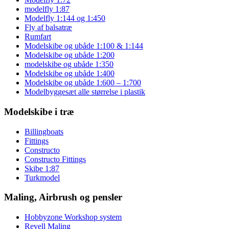
modelfly 1:87
Modelfly 1:144 og 1:450
Fly af balsatræ
Rumfart
Modelskibe og ubåde 1:100 & 1:144
Modelskibe og ubåde 1:200
modelskibe og ubåde 1:350
Modelskibe og ubåde 1:400
Modelskibe og ubåde 1:600 – 1:700
Modelbyggesæt alle størrelse i plastik
Modelskibe i træ
Billingboats
Fittings
Constructo
Constructo Fittings
Skibe 1:87
Turkmodel
Maling, Airbrush og pensler
Hobbyzone Workshop system
Revell Maling