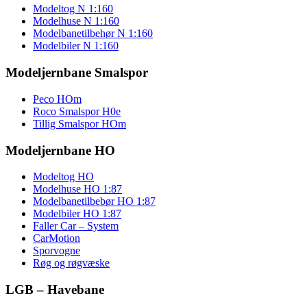
Modeltog N 1:160
Modelhuse N 1:160
Modelbanetilbehør N 1:160
Modelbiler N 1:160
Modeljernbane Smalspor
Peco HOm
Roco Smalspor H0e
Tillig Smalspor HOm
Modeljernbane HO
Modeltog HO
Modelhuse HO 1:87
Modelbanetilbebør HO 1:87
Modelbiler HO 1:87
Faller Car – System
CarMotion
Sporvogne
Røg og røgvæske
LGB – Havebane