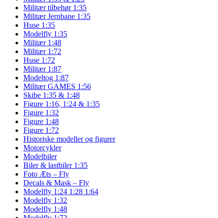
Militær tilbehør 1:35
Militær Jernbane 1:35
Huse 1:35
Modelfly 1:35
Militær 1:48
Militær 1:72
Huse 1:72
Militær 1:87
Modeltog 1:87
Militær GAMES 1:56
Skibe 1:35 & 1:48
Figure 1:16, 1:24 & 1:35
Figure 1:32
Figure 1:48
Figure 1:72
Historiske modeller og figurer
Motorcykler
Modelbiler
Biler & lastbiler 1:35
Foto Æts – Fly
Decals & Mask – Fly
Modelfly 1:24 1:28 1:64
Modelfly 1:32
Modelfly 1:48
Modelfly 1:72