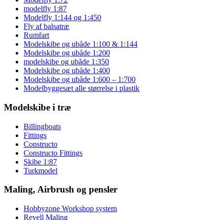
modelfly 1:87
Modelfly 1:144 og 1:450
Fly af balsatræ
Rumfart
Modelskibe og ubåde 1:100 & 1:144
Modelskibe og ubåde 1:200
modelskibe og ubåde 1:350
Modelskibe og ubåde 1:400
Modelskibe og ubåde 1:600 – 1:700
Modelbyggesæt alle størrelse i plastik
Modelskibe i træ
Billingboats
Fittings
Constructo
Constructo Fittings
Skibe 1:87
Turkmodel
Maling, Airbrush og pensler
Hobbyzone Workshop system
Revell Maling