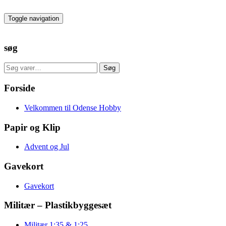
Skip
to
Toggle navigation
the
content
søg
Søg
Søg
efter:
Forside
Velkommen til Odense Hobby
Papir og Klip
Advent og Jul
Gavekort
Gavekort
Militær – Plastikbyggesæt
Militær 1:35 & 1:25