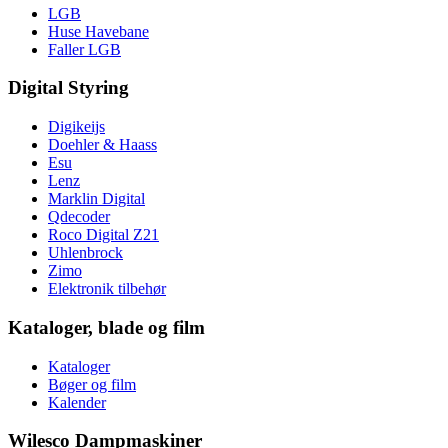
LGB
Huse Havebane
Faller LGB
Digital Styring
Digikeijs
Doehler & Haass
Esu
Lenz
Marklin Digital
Qdecoder
Roco Digital Z21
Uhlenbrock
Zimo
Elektronik tilbehør
Kataloger, blade og film
Kataloger
Bøger og film
Kalender
Wilesco Dampmaskiner