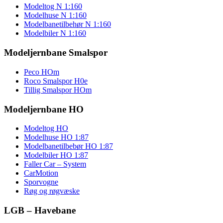
Modeltog N 1:160
Modelhuse N 1:160
Modelbanetilbehør N 1:160
Modelbiler N 1:160
Modeljernbane Smalspor
Peco HOm
Roco Smalspor H0e
Tillig Smalspor HOm
Modeljernbane HO
Modeltog HO
Modelhuse HO 1:87
Modelbanetilbebør HO 1:87
Modelbiler HO 1:87
Faller Car – System
CarMotion
Sporvogne
Røg og røgvæske
LGB – Havebane