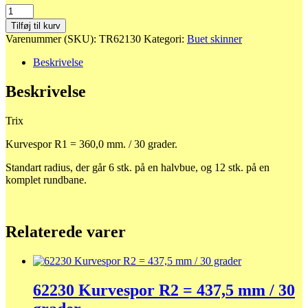
62130
Kurvespor
Tilføj til kurv
R1
Varenummer (SKU):
TR62130
Kategori:
Buet skinner
=
360,0
Beskrivelse
mm.
/
Beskrivelse
30
grader.
Trix
antal
Kurvespor R1 = 360,0 mm. / 30 grader.
Standart radius, der går 6 stk. på en halvbue, og 12 stk. på en
komplet rundbane.
Relaterede varer
62230 Kurvespor R2 = 437,5 mm / 30