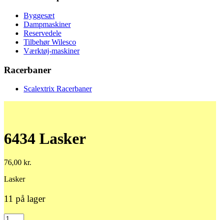
Byggesæt
Dampmaskiner
Reservedele
Tilbehør Wilesco
Værktøj-maskiner
Racerbaner
Scalextrix Racerbaner
6434 Lasker
76,00
kr.
Lasker
11 på lager
6434