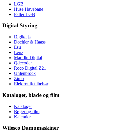
LGB
Huse Havebane
Faller LGB
Digital Styring
Digikeijs
Doehler & Haass
Esu
Lenz
Marklin Digital
Qdecoder
Roco Digital Z21
Uhlenbrock
Zimo
Elektronik tilbehør
Kataloger, blade og film
Kataloger
Bøger og film
Kalender
Wilesco Dampmaskiner