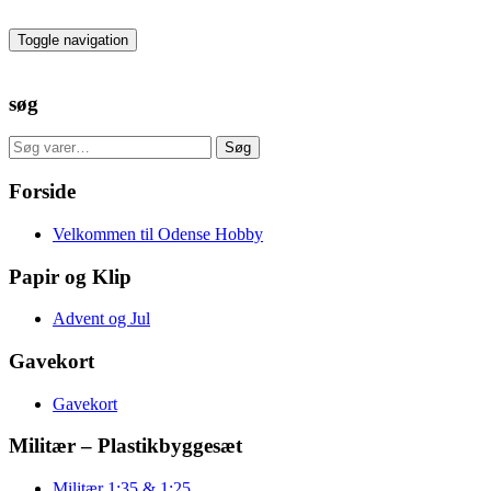
Skip
to
Toggle navigation
the
content
søg
Søg
Søg
efter:
Forside
Velkommen til Odense Hobby
Papir og Klip
Advent og Jul
Gavekort
Gavekort
Militær – Plastikbyggesæt
Militær 1:35 & 1:25