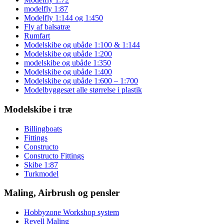
modelfly 1:87
Modelfly 1:144 og 1:450
Fly af balsatræ
Rumfart
Modelskibe og ubåde 1:100 & 1:144
Modelskibe og ubåde 1:200
modelskibe og ubåde 1:350
Modelskibe og ubåde 1:400
Modelskibe og ubåde 1:600 – 1:700
Modelbyggesæt alle størrelse i plastik
Modelskibe i træ
Billingboats
Fittings
Constructo
Constructo Fittings
Skibe 1:87
Turkmodel
Maling, Airbrush og pensler
Hobbyzone Workshop system
Revell Maling