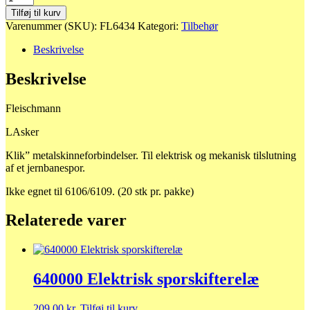
Lasker
Tilføj til kurv
antal
Varenummer (SKU):
FL6434
Kategori:
Tilbehør
Beskrivelse
Beskrivelse
Fleischmann
LAsker
Klik” metalskinneforbindelser. Til elektrisk og mekanisk tilslutning
af et jernbanespor.
Ikke egnet til 6106/6109. (20 stk pr. pakke)
Relaterede varer
640000 Elektrisk sporskifterelæ
209,00
kr.
Tilføj til kurv