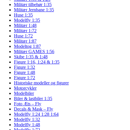
Militær tilbehør 1:35
Militær Jernbane 1:35
Huse 1:35
Modelfly 1:35
Militær 1:48
Militær 1:72
Huse 1:72
Militær 1:87
Modeltog 1:87
Militær GAMES 1:56
Skibe 1:35 & 1:48
Figure 1:16, 1:24 & 1:35
Figure 1:32
Figure 1:48
Figure 1:72
Historiske modeller og figurer
Motorcykler
Modelbiler
Biler & lastbiler 1:35
Foto Æts – Fly
Decals & Mask – Fly
Modelfly 1:24 1:28 1:64
Modelfly 1:32
Modelfly 1:48
Modelfly 1:72