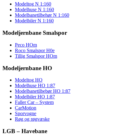
Modeltog N 1:160
Modelhuse N 1:160
Modelbanetilbehør N 1:160
Modelbiler N 1:160
Modeljernbane Smalspor
Peco HOm
Roco Smalspor H0e
Tillig Smalspor HOm
Modeljernbane HO
Modeltog HO
Modelhuse HO 1:87
Modelbanetilbebør HO 1:87
Modelbiler HO 1:87
Faller Car – System
CarMotion
Sporvogne
Røg og røgvæske
LGB – Havebane