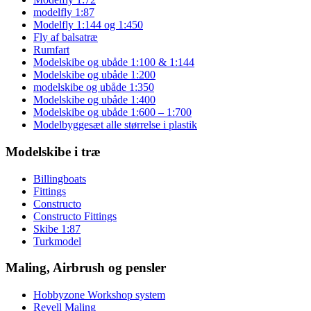
modelfly 1:87
Modelfly 1:144 og 1:450
Fly af balsatræ
Rumfart
Modelskibe og ubåde 1:100 & 1:144
Modelskibe og ubåde 1:200
modelskibe og ubåde 1:350
Modelskibe og ubåde 1:400
Modelskibe og ubåde 1:600 – 1:700
Modelbyggesæt alle størrelse i plastik
Modelskibe i træ
Billingboats
Fittings
Constructo
Constructo Fittings
Skibe 1:87
Turkmodel
Maling, Airbrush og pensler
Hobbyzone Workshop system
Revell Maling