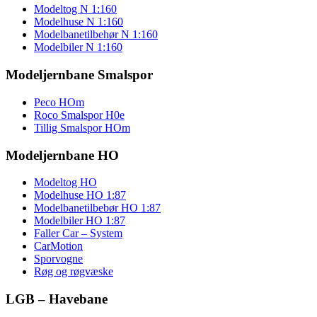
Modeltog N 1:160
Modelhuse N 1:160
Modelbanetilbehør N 1:160
Modelbiler N 1:160
Modeljernbane Smalspor
Peco HOm
Roco Smalspor H0e
Tillig Smalspor HOm
Modeljernbane HO
Modeltog HO
Modelhuse HO 1:87
Modelbanetilbebør HO 1:87
Modelbiler HO 1:87
Faller Car – System
CarMotion
Sporvogne
Røg og røgvæske
LGB – Havebane