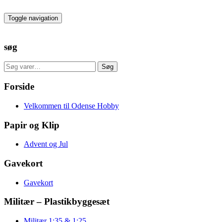
Skip
to
Toggle navigation
the
content
søg
Søg
Søg
efter:
Forside
Velkommen til Odense Hobby
Papir og Klip
Advent og Jul
Gavekort
Gavekort
Militær – Plastikbyggesæt
Militær 1:35 & 1:25