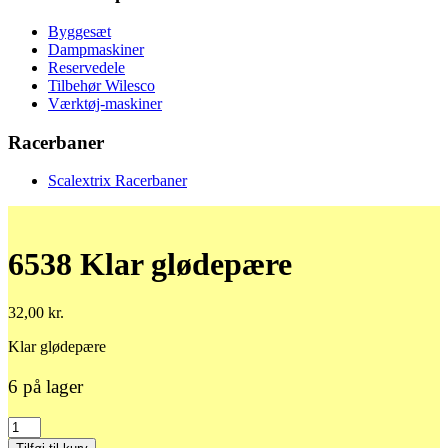
Byggesæt
Dampmaskiner
Reservedele
Tilbehør Wilesco
Værktøj-maskiner
Racerbaner
Scalextrix Racerbaner
6538 Klar glødepære
32,00
kr.
Klar glødepære
6 på lager
6538
Klar