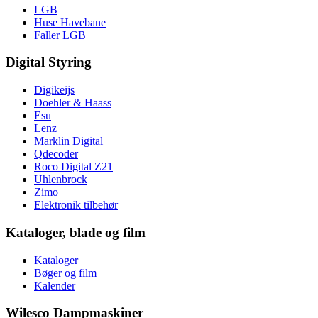
LGB
Huse Havebane
Faller LGB
Digital Styring
Digikeijs
Doehler & Haass
Esu
Lenz
Marklin Digital
Qdecoder
Roco Digital Z21
Uhlenbrock
Zimo
Elektronik tilbehør
Kataloger, blade og film
Kataloger
Bøger og film
Kalender
Wilesco Dampmaskiner