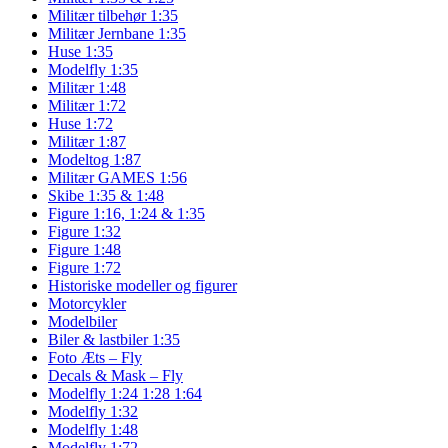
Militær tilbehør 1:35
Militær Jernbane 1:35
Huse 1:35
Modelfly 1:35
Militær 1:48
Militær 1:72
Huse 1:72
Militær 1:87
Modeltog 1:87
Militær GAMES 1:56
Skibe 1:35 & 1:48
Figure 1:16, 1:24 & 1:35
Figure 1:32
Figure 1:48
Figure 1:72
Historiske modeller og figurer
Motorcykler
Modelbiler
Biler & lastbiler 1:35
Foto Æts – Fly
Decals & Mask – Fly
Modelfly 1:24 1:28 1:64
Modelfly 1:32
Modelfly 1:48
Modelfly 1:72