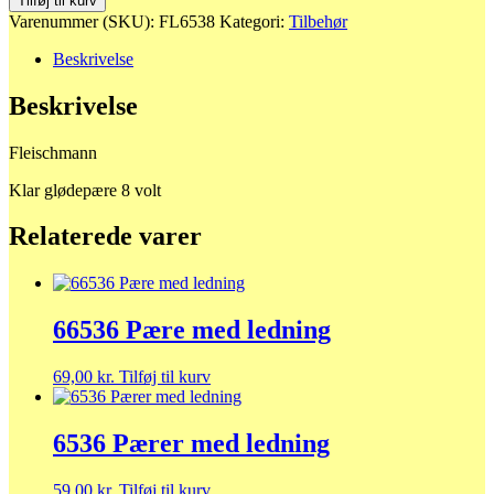
Tilføj til kurv
glødepære
Varenummer (SKU):
FL6538
Kategori:
Tilbehør
antal
Beskrivelse
Beskrivelse
Fleischmann
Klar glødepære 8 volt
Relaterede varer
66536 Pære med ledning
69,00
kr.
Tilføj til kurv
6536 Pærer med ledning
59,00
kr.
Tilføj til kurv