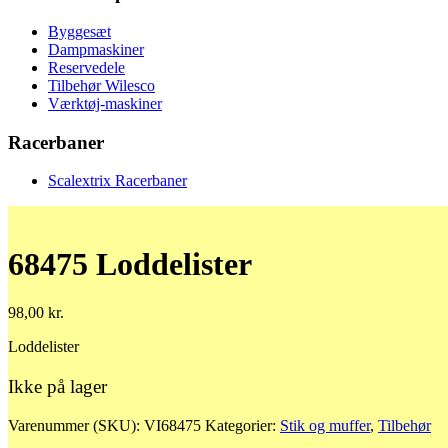
Byggesæt
Dampmaskiner
Reservedele
Tilbehør Wilesco
Værktøj-maskiner
Racerbaner
Scalextrix Racerbaner
68475 Loddelister
98,00
kr.
Loddelister
Ikke på lager
Varenummer (SKU):
VI68475
Kategorier:
Stik og muffer
,
Tilbehør