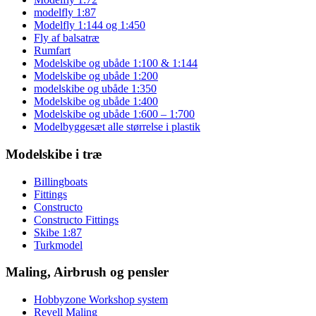
modelfly 1:87
Modelfly 1:144 og 1:450
Fly af balsatræ
Rumfart
Modelskibe og ubåde 1:100 & 1:144
Modelskibe og ubåde 1:200
modelskibe og ubåde 1:350
Modelskibe og ubåde 1:400
Modelskibe og ubåde 1:600 – 1:700
Modelbyggesæt alle størrelse i plastik
Modelskibe i træ
Billingboats
Fittings
Constructo
Constructo Fittings
Skibe 1:87
Turkmodel
Maling, Airbrush og pensler
Hobbyzone Workshop system
Revell Maling