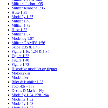
Militær tilbehør 1:35
Militær Jernbane 1:35
Huse 1:35
Modelfly 1:35
Militær 1:48
Militær 1:72
Huse 1:72
Militær 1:87
Modeltog 1:87
Militær GAMES 1:56
Skibe 1:35 & 1:48
Figure 1:16, 1:24 & 1:35
Figure 1:32
Figure 1:48
Figure 1:72
Historiske modeller og figurer
Motorcykler
Modelbiler
Biler & lastbiler 1:35
Foto Æts – Fly
Decals & Mask – Fly
Modelfly 1:24 1:28 1:64
Modelfly 1:32
Modelfly 1:48
Modelfly 1:72