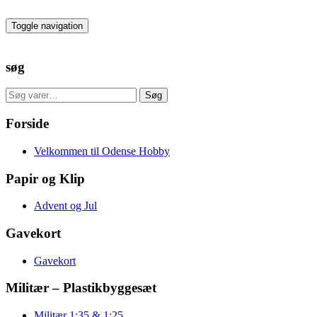
Skip
to
Toggle navigation
the
content
søg
Søg
Søg
efter:
Forside
Velkommen til Odense Hobby
Papir og Klip
Advent og Jul
Gavekort
Gavekort
Militær – Plastikbyggesæt
Militær 1:35 & 1:25