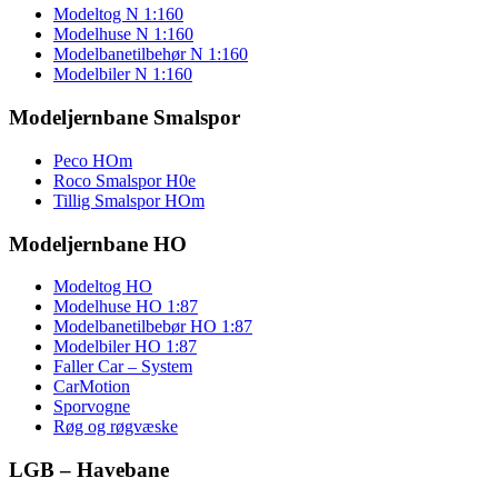
Modeltog N 1:160
Modelhuse N 1:160
Modelbanetilbehør N 1:160
Modelbiler N 1:160
Modeljernbane Smalspor
Peco HOm
Roco Smalspor H0e
Tillig Smalspor HOm
Modeljernbane HO
Modeltog HO
Modelhuse HO 1:87
Modelbanetilbebør HO 1:87
Modelbiler HO 1:87
Faller Car – System
CarMotion
Sporvogne
Røg og røgvæske
LGB – Havebane