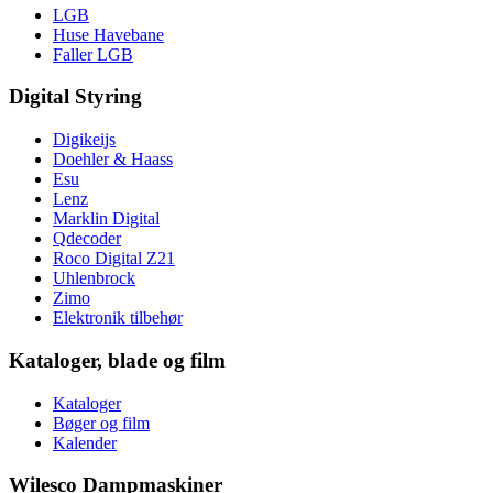
LGB
Huse Havebane
Faller LGB
Digital Styring
Digikeijs
Doehler & Haass
Esu
Lenz
Marklin Digital
Qdecoder
Roco Digital Z21
Uhlenbrock
Zimo
Elektronik tilbehør
Kataloger, blade og film
Kataloger
Bøger og film
Kalender
Wilesco Dampmaskiner