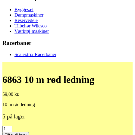
Byggesæt
Dampmaskiner
Reservedele
Tilbehør Wilesco
Værktøj-maskiner
Racerbaner
Scalextrix Racerbaner
6863 10 m rød ledning
59,00
kr.
10 m rød ledning
5 på lager
6863
10