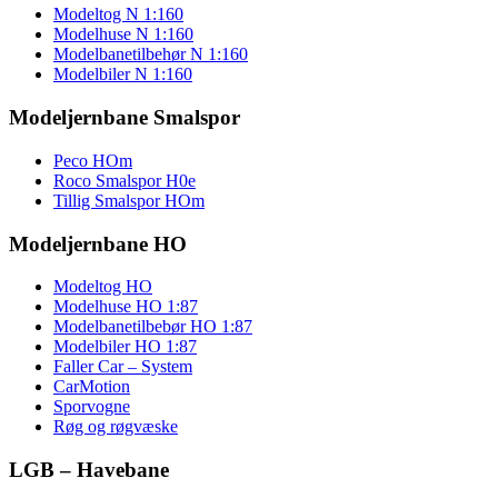
Modeltog N 1:160
Modelhuse N 1:160
Modelbanetilbehør N 1:160
Modelbiler N 1:160
Modeljernbane Smalspor
Peco HOm
Roco Smalspor H0e
Tillig Smalspor HOm
Modeljernbane HO
Modeltog HO
Modelhuse HO 1:87
Modelbanetilbebør HO 1:87
Modelbiler HO 1:87
Faller Car – System
CarMotion
Sporvogne
Røg og røgvæske
LGB – Havebane