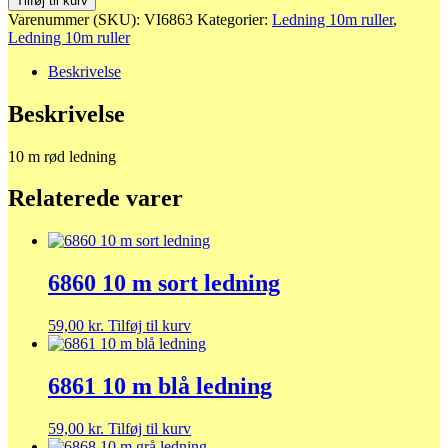
Tilføj til kurv
m
Varenummer (SKU):
VI6863
Kategorier:
Ledning 10m ruller
,
rød
Ledning 10m ruller
ledning
antal
Beskrivelse
Beskrivelse
10 m rød ledning
Relaterede varer
6860 10 m sort ledning
59,00
kr.
Tilføj til kurv
6861 10 m blå ledning
59,00
kr.
Tilføj til kurv