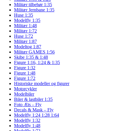
Militær tilbehør 1:35
Militær Jernbane 1:35
Huse 1:35
Modelfly 1:35
Militær 1:48
Militær 1:72
Huse 1:72
Militær 1:87
Modeltog 1:87
Militær GAMES 1:56
Skibe 1:35 & 1:48
Figure 1:16, 1:24 & 1:35
Figure 1:32
Figure 1:48
Figure 1:72
Historiske modeller og figurer
Motorcykler
Modelbiler
Biler & lastbiler 1:35
Foto Æts – Fly
Decals & Mask – Fly
Modelfly 1:24 1:28 1:64
Modelfly 1:32
Modelfly 1:48
Modelfly 1:72