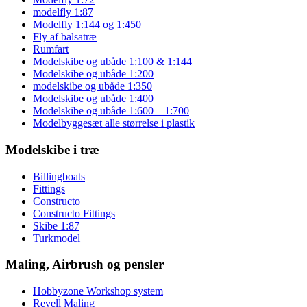
modelfly 1:87
Modelfly 1:144 og 1:450
Fly af balsatræ
Rumfart
Modelskibe og ubåde 1:100 & 1:144
Modelskibe og ubåde 1:200
modelskibe og ubåde 1:350
Modelskibe og ubåde 1:400
Modelskibe og ubåde 1:600 – 1:700
Modelbyggesæt alle størrelse i plastik
Modelskibe i træ
Billingboats
Fittings
Constructo
Constructo Fittings
Skibe 1:87
Turkmodel
Maling, Airbrush og pensler
Hobbyzone Workshop system
Revell Maling