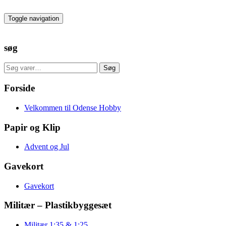
Skip
to
Toggle navigation
the
content
søg
Søg
Søg
efter:
Forside
Velkommen til Odense Hobby
Papir og Klip
Advent og Jul
Gavekort
Gavekort
Militær – Plastikbyggesæt
Militær 1:35 & 1:25