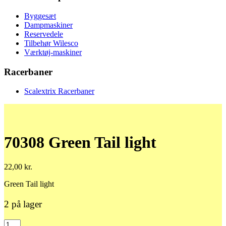
Byggesæt
Dampmaskiner
Reservedele
Tilbehør Wilesco
Værktøj-maskiner
Racerbaner
Scalextrix Racerbaner
70308 Green Tail light
22,00
kr.
Green Tail light
2 på lager
70308