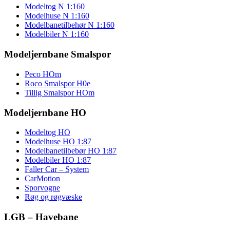
Modeltog N 1:160
Modelhuse N 1:160
Modelbanetilbehør N 1:160
Modelbiler N 1:160
Modeljernbane Smalspor
Peco HOm
Roco Smalspor H0e
Tillig Smalspor HOm
Modeljernbane HO
Modeltog HO
Modelhuse HO 1:87
Modelbanetilbebør HO 1:87
Modelbiler HO 1:87
Faller Car – System
CarMotion
Sporvogne
Røg og røgvæske
LGB – Havebane