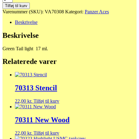
Green
Tilføj til kurv
Tail
Varenummer (SKU):
VA70308
Kategori:
Panzer Aces
light
antal
Beskrivelse
Beskrivelse
Green Tail light 17 ml.
Relaterede varer
70313 Stencil
22,00
kr.
Tilføj til kurv
70311 New Wood
22,00
kr.
Tilføj til kurv