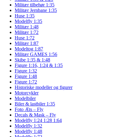
Militær tilbehør 1:35
Militær Jernbane 1:35
Huse 1:35
Modelfly 1:35
Militær 1:48
Militær 1:72
Huse 1:72
Militær 1:87
Modeltog 1:87
Militær GAMES 1:56
Skibe 1:35 & 1:48
Figure 1:16, 1:24 & 1:35
Figure 1:32
Figure 1:48
Figure 1:72
Historiske modeller og figurer
Motorcykler
Modelbiler
Biler & lastbiler 1:35
Foto Æts – Fly
Decals & Mask – Fly
Modelfly 1:24 1:28 1:64
Modelfly 1:32
Modelfly 1:48
Modelfly 1:72