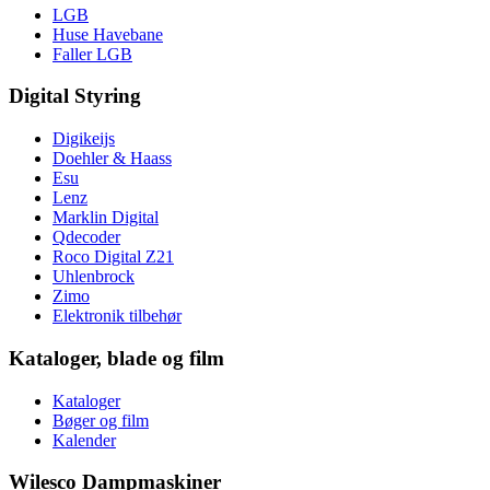
LGB
Huse Havebane
Faller LGB
Digital Styring
Digikeijs
Doehler & Haass
Esu
Lenz
Marklin Digital
Qdecoder
Roco Digital Z21
Uhlenbrock
Zimo
Elektronik tilbehør
Kataloger, blade og film
Kataloger
Bøger og film
Kalender
Wilesco Dampmaskiner