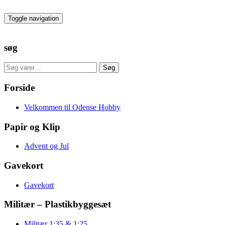
Skip
to
Toggle navigation
the
content
søg
Søg
Søg
efter:
Forside
Velkommen til Odense Hobby
Papir og Klip
Advent og Jul
Gavekort
Gavekort
Militær – Plastikbyggesæt
Militær 1:35 & 1:25