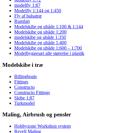
modelfly 1:87
Modelfly 1:144 og 1:450
Fly af balsatræ
Rumfart
Modelskibe og ubåde 1:100 & 1:144
Modelskibe og ubåde 1:200
modelskibe og ubåde 1:350
Modelskibe og ubåde 1:400
Modelskibe og ubåde 1:600 – 1:700
Modelbyggesæt alle størrelse i plastik
Modelskibe i træ
Billingboats
Fittings
Constructo
Constructo Fittings
Skibe 1:87
Turkmodel
Maling, Airbrush og pensler
Hobbyzone Workshop system
Revell Maling