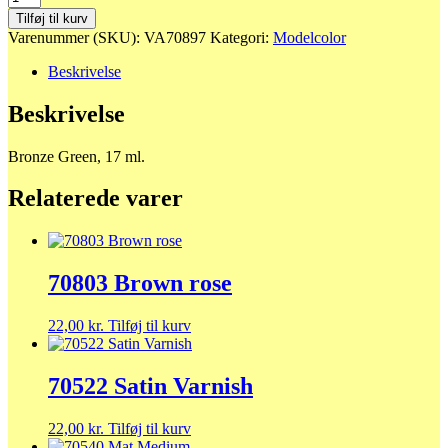
Bronze
Tilføj til kurv
Green
Varenummer (SKU):
VA70897
Kategori:
Modelcolor
antal
Beskrivelse
Beskrivelse
Bronze Green, 17 ml.
Relaterede varer
70803 Brown rose
22,00
kr.
Tilføj til kurv
70522 Satin Varnish
22,00
kr.
Tilføj til kurv