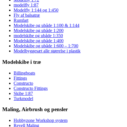
modelfly 1:87
Modelfly 1:144 og 1:450
Fly af balsatræ
Rumfart
Modelskibe og ubåde 1:100 & 1:144
Modelskibe og ubåde 1:200
modelskibe og ubåde 1:350
Modelskibe og ubåde 1:400
Modelskibe og ubåde 1:600 – 1:700
Modelbyggesæt alle størrelse i plastik
Modelskibe i træ
Billingboats
Fittings
Constructo
Constructo Fittings
Skibe 1:87
Turkmodel
Maling, Airbrush og pensler
Hobbyzone Workshop system
Revell Maling