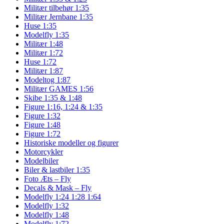
Militær tilbehør 1:35
Militær Jernbane 1:35
Huse 1:35
Modelfly 1:35
Militær 1:48
Militær 1:72
Huse 1:72
Militær 1:87
Modeltog 1:87
Militær GAMES 1:56
Skibe 1:35 & 1:48
Figure 1:16, 1:24 & 1:35
Figure 1:32
Figure 1:48
Figure 1:72
Historiske modeller og figurer
Motorcykler
Modelbiler
Biler & lastbiler 1:35
Foto Æts – Fly
Decals & Mask – Fly
Modelfly 1:24 1:28 1:64
Modelfly 1:32
Modelfly 1:48
Modelfly 1:72