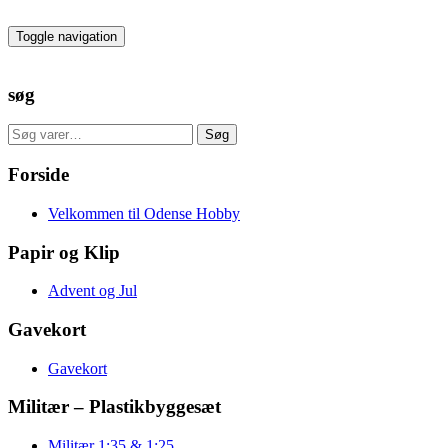
Skip
to
Toggle navigation
the
content
søg
Søg
Søg
efter:
Forside
Velkommen til Odense Hobby
Papir og Klip
Advent og Jul
Gavekort
Gavekort
Militær – Plastikbyggesæt
Militær 1:35 & 1:25