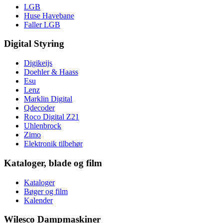
LGB
Huse Havebane
Faller LGB
Digital Styring
Digikeijs
Doehler & Haass
Esu
Lenz
Marklin Digital
Qdecoder
Roco Digital Z21
Uhlenbrock
Zimo
Elektronik tilbehør
Kataloger, blade og film
Kataloger
Bøger og film
Kalender
Wilesco Dampmaskiner