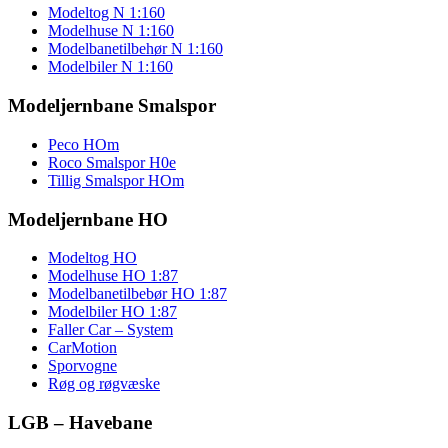
Modeltog N 1:160
Modelhuse N 1:160
Modelbanetilbehør N 1:160
Modelbiler N 1:160
Modeljernbane Smalspor
Peco HOm
Roco Smalspor H0e
Tillig Smalspor HOm
Modeljernbane HO
Modeltog HO
Modelhuse HO 1:87
Modelbanetilbebør HO 1:87
Modelbiler HO 1:87
Faller Car – System
CarMotion
Sporvogne
Røg og røgvæske
LGB – Havebane