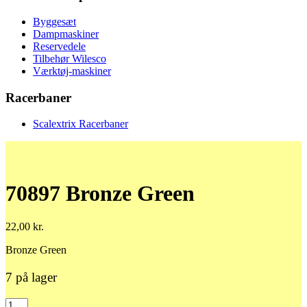
Byggesæt
Dampmaskiner
Reservedele
Tilbehør Wilesco
Værktøj-maskiner
Racerbaner
Scalextrix Racerbaner
70897 Bronze Green
22,00
kr.
Bronze Green
7 på lager
70897