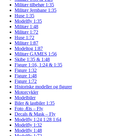
Militær tilbehør 1:35
Militær Jernbane 1:35
Huse 1:35
Modelfly 1:35
Militær 1:48
Militær 1:72
Huse 1:72
Militær 1:87
Modeltog 1:87
Militær GAMES 1:56
Skibe 1:35 & 1:48
Figure 1:16, 1:24 & 1:35
Figure 1:32
Figure 1:48
Figure 1:72
Historiske modeller og figurer
Motorcykler
Modelbiler
Biler & lastbiler 1:35
Foto Æts – Fly
Decals & Mask – Fly
Modelfly 1:24 1:28 1:64
Modelfly 1:32
Modelfly 1:48
Modelfly 1:72