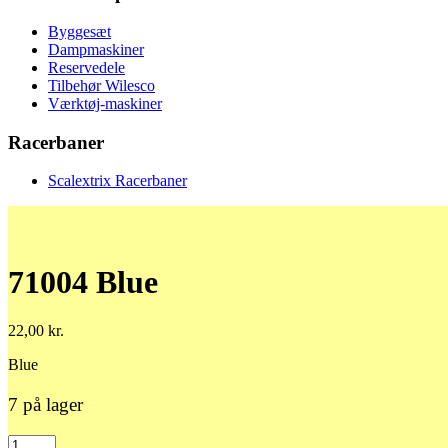
Byggesæt
Dampmaskiner
Reservedele
Tilbehør Wilesco
Værktøj-maskiner
Racerbaner
Scalextrix Racerbaner
71004 Blue
22,00
kr.
Blue
7 på lager
71004