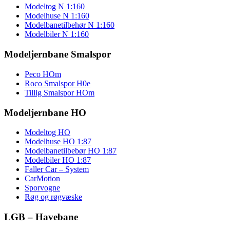
Modeltog N 1:160
Modelhuse N 1:160
Modelbanetilbehør N 1:160
Modelbiler N 1:160
Modeljernbane Smalspor
Peco HOm
Roco Smalspor H0e
Tillig Smalspor HOm
Modeljernbane HO
Modeltog HO
Modelhuse HO 1:87
Modelbanetilbebør HO 1:87
Modelbiler HO 1:87
Faller Car – System
CarMotion
Sporvogne
Røg og røgvæske
LGB – Havebane