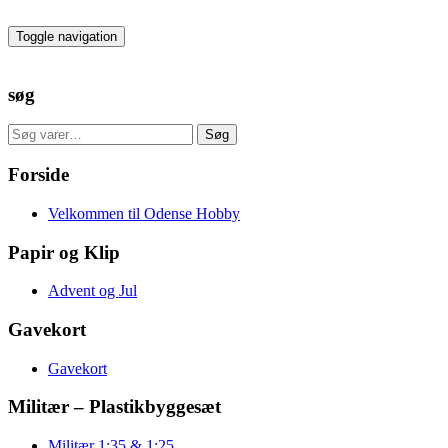
Skip
to
Toggle navigation
the
content
søg
Søg
Søg
efter:
Forside
Velkommen til Odense Hobby
Papir og Klip
Advent og Jul
Gavekort
Gavekort
Militær – Plastikbyggesæt
Militær 1:35 & 1:25