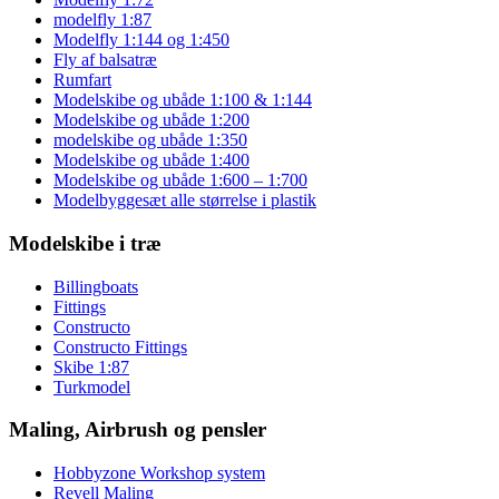
modelfly 1:87
Modelfly 1:144 og 1:450
Fly af balsatræ
Rumfart
Modelskibe og ubåde 1:100 & 1:144
Modelskibe og ubåde 1:200
modelskibe og ubåde 1:350
Modelskibe og ubåde 1:400
Modelskibe og ubåde 1:600 – 1:700
Modelbyggesæt alle størrelse i plastik
Modelskibe i træ
Billingboats
Fittings
Constructo
Constructo Fittings
Skibe 1:87
Turkmodel
Maling, Airbrush og pensler
Hobbyzone Workshop system
Revell Maling