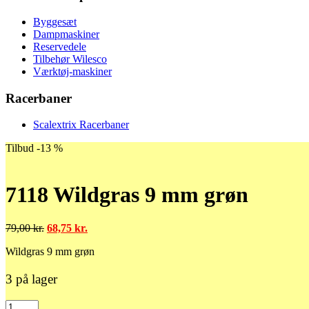
Byggesæt
Dampmaskiner
Reservedele
Tilbehør Wilesco
Værktøj-maskiner
Racerbaner
Scalextrix Racerbaner
Tilbud -13 %
7118 Wildgras 9 mm grøn
Den
Den
79,00
kr.
68,75
kr.
oprindelige
aktuelle
Wildgras 9 mm grøn
pris
pris
var:
er:
79,00 kr..
68,75 kr..
3 på lager
7118