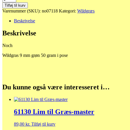
Wildgras
Tilføj til kurv
9
Varenummer (SKU):
no07118
Kategori:
Wildgræs
mm
grøn
Beskrivelse
antal
Beskrivelse
Noch
Wildgras 9 mm grøn 50 gram i pose
Du kunne også være interesseret i…
61130 Lim til Græs-master
89,00
kr.
Tilføj til kurv