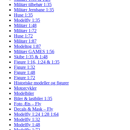
Militær tilbehør 1:35
Militær Jernbane 1:35
Huse 1:35
Modelfly 1:35
Militær 1:48
Militær 1:72
Huse 1:72
Militær 1:87
Modeltog 1:87
Militær GAMES 1:56
Skibe 1:35 & 1:48
Figure 1:16, 1:24 & 1:35
Figure 1:32
Figure 1:48
Figure 1:72
Historiske modeller og figurer
Motorcykler
Modelbiler
Biler & lastbiler 1:35
Foto Æts – Fly
Decals & Mask – Fly
Modelfly 1:24 1:28 1:64
Modelfly 1:32
Modelfly 1:48
Modelfly 1:72