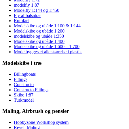
modelfly 1:87
Modelfly 1:144 og 1:450
Fly af balsatræ
Rumfart
Modelskibe og ubåde 1:100 & 1:144
Modelskibe og ubåde 1:200
modelskibe og ubåde 1:350
Modelskibe og ubåde 1:400
Modelskibe og ubåde 1:600 – 1:700
Modelbyggesæt alle størrelse i plastik
Modelskibe i træ
Billingboats
Fittings
Constructo
Constructo Fittings
Skibe 1:87
Turkmodel
Maling, Airbrush og pensler
Hobbyzone Workshop system
Revell Maling