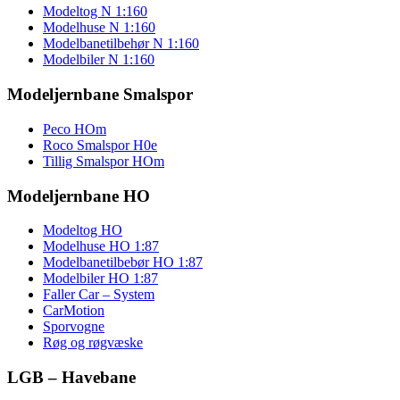
Modeltog N 1:160
Modelhuse N 1:160
Modelbanetilbehør N 1:160
Modelbiler N 1:160
Modeljernbane Smalspor
Peco HOm
Roco Smalspor H0e
Tillig Smalspor HOm
Modeljernbane HO
Modeltog HO
Modelhuse HO 1:87
Modelbanetilbebør HO 1:87
Modelbiler HO 1:87
Faller Car – System
CarMotion
Sporvogne
Røg og røgvæske
LGB – Havebane