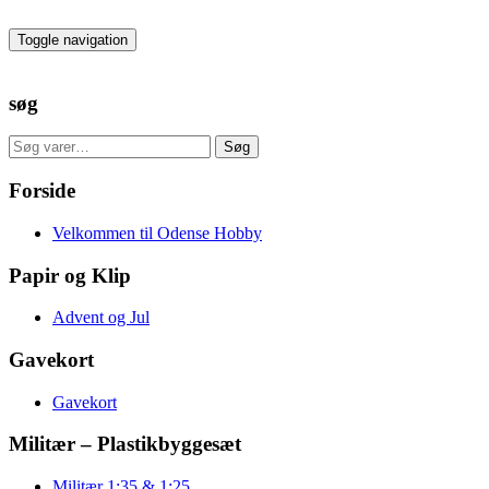
Skip
to
Toggle navigation
the
content
søg
Søg
Søg
efter:
Forside
Velkommen til Odense Hobby
Papir og Klip
Advent og Jul
Gavekort
Gavekort
Militær – Plastikbyggesæt
Militær 1:35 & 1:25