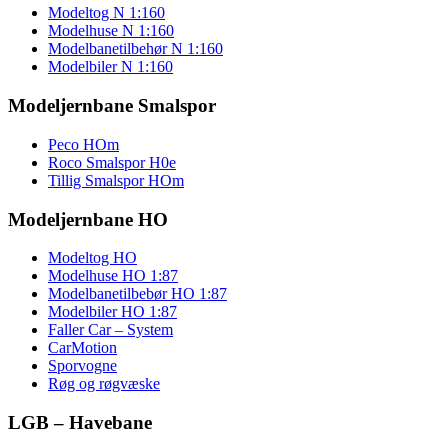
Modeltog N 1:160
Modelhuse N 1:160
Modelbanetilbehør N 1:160
Modelbiler N 1:160
Modeljernbane Smalspor
Peco HOm
Roco Smalspor H0e
Tillig Smalspor HOm
Modeljernbane HO
Modeltog HO
Modelhuse HO 1:87
Modelbanetilbebør HO 1:87
Modelbiler HO 1:87
Faller Car – System
CarMotion
Sporvogne
Røg og røgvæske
LGB – Havebane