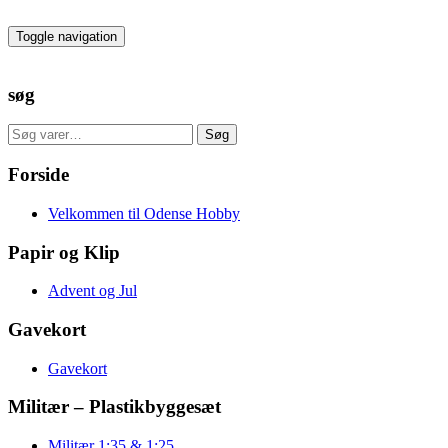
Skip
to
Toggle navigation
the
content
søg
Søg
Søg
efter:
Forside
Velkommen til Odense Hobby
Papir og Klip
Advent og Jul
Gavekort
Gavekort
Militær – Plastikbyggesæt
Militær 1:35 & 1:25