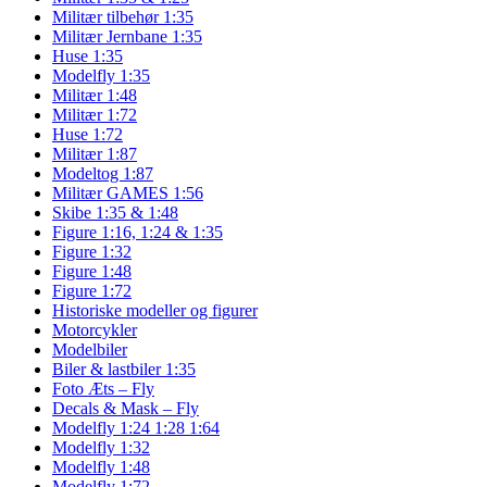
Militær tilbehør 1:35
Militær Jernbane 1:35
Huse 1:35
Modelfly 1:35
Militær 1:48
Militær 1:72
Huse 1:72
Militær 1:87
Modeltog 1:87
Militær GAMES 1:56
Skibe 1:35 & 1:48
Figure 1:16, 1:24 & 1:35
Figure 1:32
Figure 1:48
Figure 1:72
Historiske modeller og figurer
Motorcykler
Modelbiler
Biler & lastbiler 1:35
Foto Æts – Fly
Decals & Mask – Fly
Modelfly 1:24 1:28 1:64
Modelfly 1:32
Modelfly 1:48
Modelfly 1:72