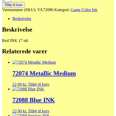
Red
Tilføj til kurv
INK
Varenummer (SKU):
VA72086
Kategori:
Game Color Ink
antal
Beskrivelse
Beskrivelse
Red INK 17 ml.
Relaterede varer
72074 Metallic Medium
22,00
kr.
Tilføj til kurv
72088 Blue INK
22,00
kr.
Tilføj til kurv