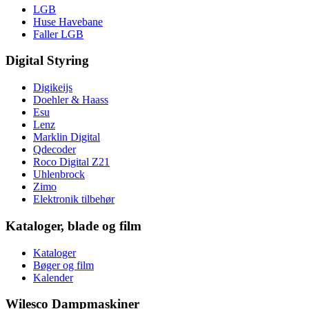
LGB
Huse Havebane
Faller LGB
Digital Styring
Digikeijs
Doehler & Haass
Esu
Lenz
Marklin Digital
Qdecoder
Roco Digital Z21
Uhlenbrock
Zimo
Elektronik tilbehør
Kataloger, blade og film
Kataloger
Bøger og film
Kalender
Wilesco Dampmaskiner