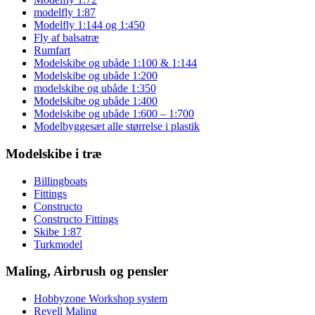
modelfly 1:87
Modelfly 1:144 og 1:450
Fly af balsatræ
Rumfart
Modelskibe og ubåde 1:100 & 1:144
Modelskibe og ubåde 1:200
modelskibe og ubåde 1:350
Modelskibe og ubåde 1:400
Modelskibe og ubåde 1:600 – 1:700
Modelbyggesæt alle størrelse i plastik
Modelskibe i træ
Billingboats
Fittings
Constructo
Constructo Fittings
Skibe 1:87
Turkmodel
Maling, Airbrush og pensler
Hobbyzone Workshop system
Revell Maling