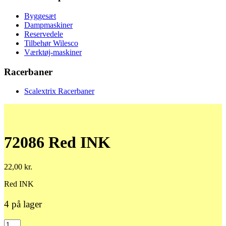
Byggesæt
Dampmaskiner
Reservedele
Tilbehør Wilesco
Værktøj-maskiner
Racerbaner
Scalextrix Racerbaner
72086 Red INK
22,00
kr.
Red INK
4 på lager
72086