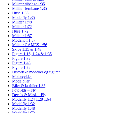
Militær tilbehør 1:35
Militær Jernbane 1:35
Huse 1:35
Modelfly 1:35
Militær 1:48
Militær 1:72
Huse 1:72
Militær 1:87
Modeltog 1:87
Militær GAMES 1:56
Skibe 1:35 & 1:48
Figure 1:16, 1:24 & 1:35
Figure 1:32
Figure 1:48
Figure 1:72
Historiske modeller og figurer
Motorcykler
Modelbiler
Biler & lastbiler 1:35
Foto Æts – Fly
Decals & Mask – Fly
Modelfly 1:24 1:28 1:64
Modelfly 1:32
Modelfly 1:48
Modelfly 1:72