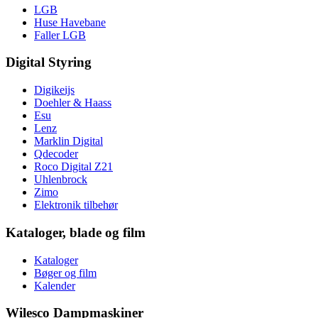
LGB
Huse Havebane
Faller LGB
Digital Styring
Digikeijs
Doehler & Haass
Esu
Lenz
Marklin Digital
Qdecoder
Roco Digital Z21
Uhlenbrock
Zimo
Elektronik tilbehør
Kataloger, blade og film
Kataloger
Bøger og film
Kalender
Wilesco Dampmaskiner