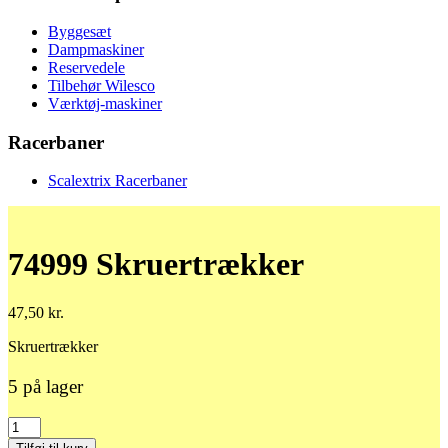
Byggesæt
Dampmaskiner
Reservedele
Tilbehør Wilesco
Værktøj-maskiner
Racerbaner
Scalextrix Racerbaner
74999 Skruertrækker
47,50
kr.
Skruertrækker
5 på lager
74999
Skruertrækker