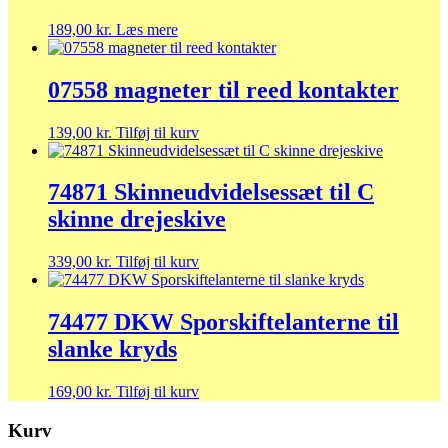
189,00
kr.
Læs mere
07558 magneter til reed kontakter
139,00
kr.
Tilføj til kurv
74871 Skinneudvidelsessæt til C
skinne drejeskive
339,00
kr.
Tilføj til kurv
74477 DKW Sporskiftelanterne til
slanke kryds
169,00
kr.
Tilføj til kurv
Kurv