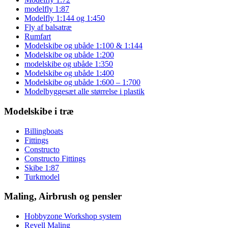
modelfly 1:87
Modelfly 1:144 og 1:450
Fly af balsatræ
Rumfart
Modelskibe og ubåde 1:100 & 1:144
Modelskibe og ubåde 1:200
modelskibe og ubåde 1:350
Modelskibe og ubåde 1:400
Modelskibe og ubåde 1:600 – 1:700
Modelbyggesæt alle størrelse i plastik
Modelskibe i træ
Billingboats
Fittings
Constructo
Constructo Fittings
Skibe 1:87
Turkmodel
Maling, Airbrush og pensler
Hobbyzone Workshop system
Revell Maling