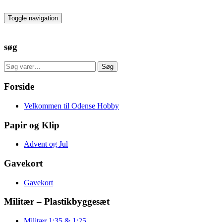
Skip
to
Toggle navigation
the
content
søg
Søg
Søg
efter:
Forside
Velkommen til Odense Hobby
Papir og Klip
Advent og Jul
Gavekort
Gavekort
Militær – Plastikbyggesæt
Militær 1:35 & 1:25