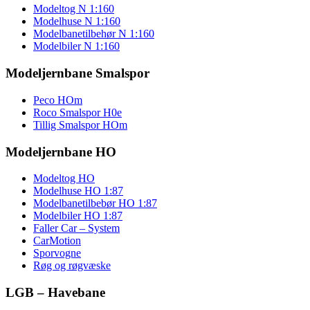
Modeltog N 1:160
Modelhuse N 1:160
Modelbanetilbehør N 1:160
Modelbiler N 1:160
Modeljernbane Smalspor
Peco HOm
Roco Smalspor H0e
Tillig Smalspor HOm
Modeljernbane HO
Modeltog HO
Modelhuse HO 1:87
Modelbanetilbebør HO 1:87
Modelbiler HO 1:87
Faller Car – System
CarMotion
Sporvogne
Røg og røgvæske
LGB – Havebane