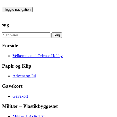
Skip
to
Toggle navigation
the
content
søg
Søg
Søg
efter:
Forside
Velkommen til Odense Hobby
Papir og Klip
Advent og Jul
Gavekort
Gavekort
Militær – Plastikbyggesæt
Militær 1:35 & 1:25