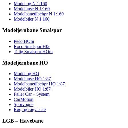
Modeltog N 1:160
Modelhuse N 1:160
Modelbanetilbehør N 1:160
Modelbiler N 1:160
Modeljernbane Smalspor
Peco HOm
Roco Smalspor H0e
Tillig Smalspor HOm
Modeljernbane HO
Modeltog HO
Modelhuse HO 1:87
Modelbanetilbebør HO 1:87
Modelbiler HO 1:87
Faller Car – System
CarMotion
Sporvogne
Røg og røgvæske
LGB – Havebane