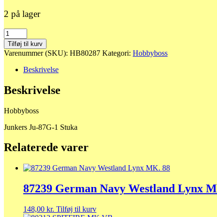
2 på lager
80287
Junkers
Tilføj til kurv
Ju-
Varenummer (SKU):
HB80287
Kategori:
Hobbyboss
87G-
1
Beskrivelse
Stuka
antal
Beskrivelse
Hobbyboss
Junkers Ju-87G-1 Stuka
Relaterede varer
87239 German Navy Westland Lynx M
148,00
kr.
Tilføj til kurv