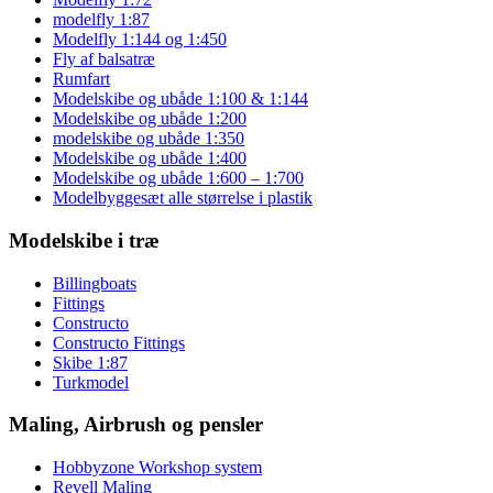
modelfly 1:87
Modelfly 1:144 og 1:450
Fly af balsatræ
Rumfart
Modelskibe og ubåde 1:100 & 1:144
Modelskibe og ubåde 1:200
modelskibe og ubåde 1:350
Modelskibe og ubåde 1:400
Modelskibe og ubåde 1:600 – 1:700
Modelbyggesæt alle størrelse i plastik
Modelskibe i træ
Billingboats
Fittings
Constructo
Constructo Fittings
Skibe 1:87
Turkmodel
Maling, Airbrush og pensler
Hobbyzone Workshop system
Revell Maling