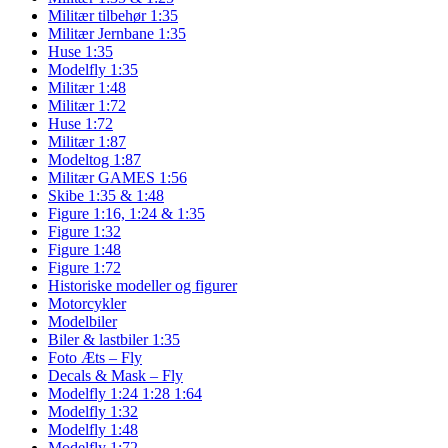
Militær tilbehør 1:35
Militær Jernbane 1:35
Huse 1:35
Modelfly 1:35
Militær 1:48
Militær 1:72
Huse 1:72
Militær 1:87
Modeltog 1:87
Militær GAMES 1:56
Skibe 1:35 & 1:48
Figure 1:16, 1:24 & 1:35
Figure 1:32
Figure 1:48
Figure 1:72
Historiske modeller og figurer
Motorcykler
Modelbiler
Biler & lastbiler 1:35
Foto Æts – Fly
Decals & Mask – Fly
Modelfly 1:24 1:28 1:64
Modelfly 1:32
Modelfly 1:48
Modelfly 1:72