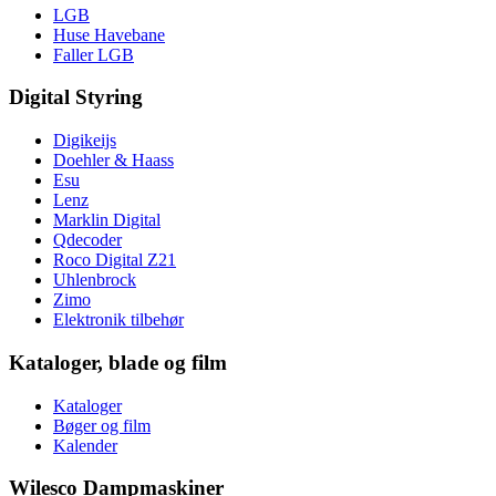
LGB
Huse Havebane
Faller LGB
Digital Styring
Digikeijs
Doehler & Haass
Esu
Lenz
Marklin Digital
Qdecoder
Roco Digital Z21
Uhlenbrock
Zimo
Elektronik tilbehør
Kataloger, blade og film
Kataloger
Bøger og film
Kalender
Wilesco Dampmaskiner