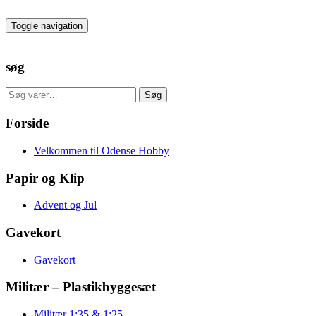
Skip
to
Toggle navigation
the
content
søg
Søg
Søg
efter:
Forside
Velkommen til Odense Hobby
Papir og Klip
Advent og Jul
Gavekort
Gavekort
Militær – Plastikbyggesæt
Militær 1:35 & 1:25