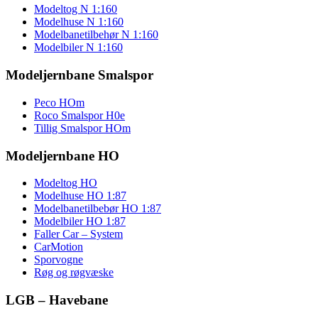
Modeltog N 1:160
Modelhuse N 1:160
Modelbanetilbehør N 1:160
Modelbiler N 1:160
Modeljernbane Smalspor
Peco HOm
Roco Smalspor H0e
Tillig Smalspor HOm
Modeljernbane HO
Modeltog HO
Modelhuse HO 1:87
Modelbanetilbebør HO 1:87
Modelbiler HO 1:87
Faller Car – System
CarMotion
Sporvogne
Røg og røgvæske
LGB – Havebane