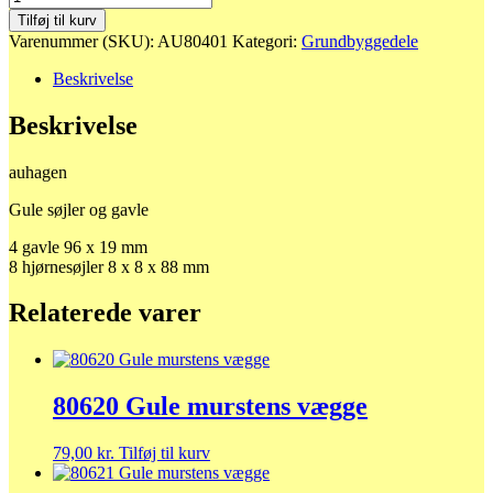
Gule
Tilføj til kurv
søjler
Varenummer (SKU):
AU80401
Kategori:
Grundbyggedele
og
gavle
Beskrivelse
antal
Beskrivelse
auhagen
Gule søjler og gavle
4 gavle 96 x 19 mm
8 hjørnesøjler 8 x 8 x 88 mm
Relaterede varer
80620 Gule murstens vægge
79,00
kr.
Tilføj til kurv