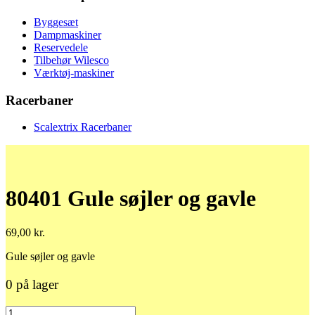
Byggesæt
Dampmaskiner
Reservedele
Tilbehør Wilesco
Værktøj-maskiner
Racerbaner
Scalextrix Racerbaner
80401 Gule søjler og gavle
69,00
kr.
Gule søjler og gavle
0 på lager
80401