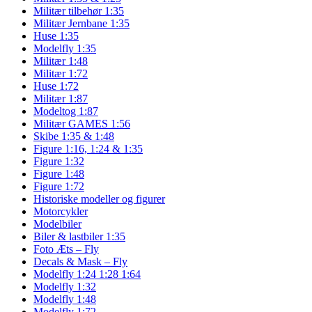
Militær tilbehør 1:35
Militær Jernbane 1:35
Huse 1:35
Modelfly 1:35
Militær 1:48
Militær 1:72
Huse 1:72
Militær 1:87
Modeltog 1:87
Militær GAMES 1:56
Skibe 1:35 & 1:48
Figure 1:16, 1:24 & 1:35
Figure 1:32
Figure 1:48
Figure 1:72
Historiske modeller og figurer
Motorcykler
Modelbiler
Biler & lastbiler 1:35
Foto Æts – Fly
Decals & Mask – Fly
Modelfly 1:24 1:28 1:64
Modelfly 1:32
Modelfly 1:48
Modelfly 1:72