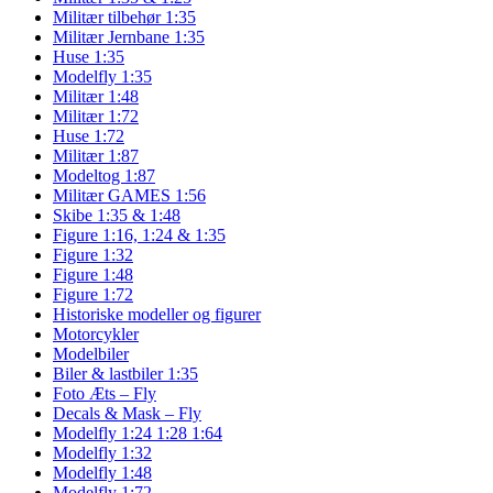
Militær tilbehør 1:35
Militær Jernbane 1:35
Huse 1:35
Modelfly 1:35
Militær 1:48
Militær 1:72
Huse 1:72
Militær 1:87
Modeltog 1:87
Militær GAMES 1:56
Skibe 1:35 & 1:48
Figure 1:16, 1:24 & 1:35
Figure 1:32
Figure 1:48
Figure 1:72
Historiske modeller og figurer
Motorcykler
Modelbiler
Biler & lastbiler 1:35
Foto Æts – Fly
Decals & Mask – Fly
Modelfly 1:24 1:28 1:64
Modelfly 1:32
Modelfly 1:48
Modelfly 1:72