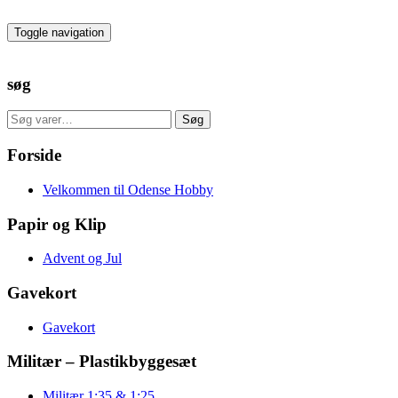
Skip
to
Toggle navigation
the
content
søg
Søg
Søg
efter:
Forside
Velkommen til Odense Hobby
Papir og Klip
Advent og Jul
Gavekort
Gavekort
Militær – Plastikbyggesæt
Militær 1:35 & 1:25