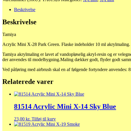
Mini
X-
Beskrivelse
28
Park
Beskrivelse
Green
antal
Tamiya
Acrylic Mini X-28 Park Green. Flaske indeholder 10 ml akrylmaling.
Tamiya akrylmaling er lavet af vandopløselig akryl-resin og er velegne
der anvendes til modelbygning.Maling dækker godt, flyder godt sam
Ved påføring med airbrush skal en af følgende fortyndere anvendes: 
Relaterede varer
81514 Acrylic Mini X-14 Sky Blue
23,00
kr.
Tilføj til kurv