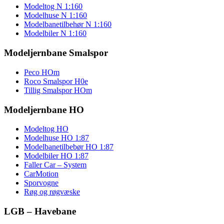
Modeltog N 1:160
Modelhuse N 1:160
Modelbanetilbehør N 1:160
Modelbiler N 1:160
Modeljernbane Smalspor
Peco HOm
Roco Smalspor H0e
Tillig Smalspor HOm
Modeljernbane HO
Modeltog HO
Modelhuse HO 1:87
Modelbanetilbebør HO 1:87
Modelbiler HO 1:87
Faller Car – System
CarMotion
Sporvogne
Røg og røgvæske
LGB – Havebane