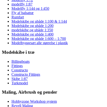
modelfly 1:87
Modelfly 1:144 og 1:450
Fly af balsatræ
Rumfart
Modelskibe og ubåde 1:100 & 1:144
Modelskibe og ubåde 1:200
modelskibe og ubåde 1:350
Modelskibe og ubåde 1:400
Modelskibe og ubåde 1:600 – 1:700
Modelbyggesæt alle størrelse i plastik
Modelskibe i træ
Billingboats
Fittings
Constructo
Constructo Fittings
Skibe 1:87
Turkmodel
Maling, Airbrush og pensler
Hobbyzone Workshop system
Revell Maling