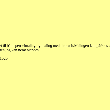
t til både penselmaling og maling med airbrush.Malingen kan påføres ove
men, og kan nemt blandes.
81520