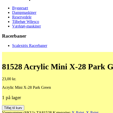
Byggesæt
Dampmaskiner
Reservedele
Tilbehør Wilesco
Værktøj-maskiner
Racerbaner
Scalextrix Racerbaner
81528 Acrylic Mini X-28 Park 
23,00
kr.
Acrylic Mini X-28 Park Green
1 på lager
81528
Tilføj til kurv
Acrylic
Varenummer (SKU):
TA81528
Kategorier:
X-Paint
,
X-Paint