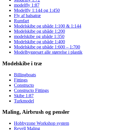
modelfly 1:87
Modelfly 1:144 og 1:450
Fly af balsatræ
Rumfart
Modelskibe og ubåde 1:100 & 1:144
Modelskibe og ubåde 1:200
modelskibe og ubåde 1:350
Modelskibe og ubåde 1:400
Modelskibe og ubåde 1:600 – 1:700
Modelbyggesæt alle størrelse i plastik
Modelskibe i træ
Billingboats
Fittings
Constructo
Constructo Fittings
Skibe 1:87
Turkmodel
Maling, Airbrush og pensler
Hobbyzone Workshop system
Revell Maling