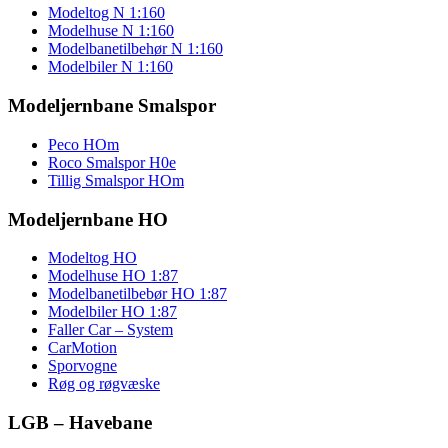
Modeltog N 1:160
Modelhuse N 1:160
Modelbanetilbehør N 1:160
Modelbiler N 1:160
Modeljernbane Smalspor
Peco HOm
Roco Smalspor H0e
Tillig Smalspor HOm
Modeljernbane HO
Modeltog HO
Modelhuse HO 1:87
Modelbanetilbebør HO 1:87
Modelbiler HO 1:87
Faller Car – System
CarMotion
Sporvogne
Røg og røgvæske
LGB – Havebane