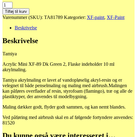
81789
Acrylic
Tilføj til kurv
Mini
Varenummer (SKU):
TA81789
Kategorier:
XF-paint
,
XF-Paint
XF-
89
Beskrivelse
Dk
Green
Beskrivelse
2
antal
Tamiya
Acrylic Mini XF-89 Dk Green 2, Flaske indeholder 10 ml
akrylmaling.
Tamiya akrylmaling er lavet af vandopløselig akryl-resin og er
velegnet til både penselmaling og maling med airbrush.Malingen
kan påføres overflader af resin, styrofoam (flamingo), træ og alle de
plastiktyper, der anvendes til modelbygning.
Maling dækker godt, flyder godt sammen, og kan nemt blandes.
Ved påføring med airbrush skal en af følgende fortyndere anvendes:
81520
Du kunne også være interesseret i…