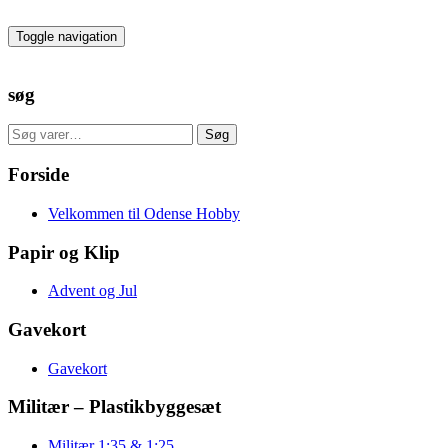
Skip
to
Toggle navigation
the
content
søg
Søg
Søg
efter:
Forside
Velkommen til Odense Hobby
Papir og Klip
Advent og Jul
Gavekort
Gavekort
Militær – Plastikbyggesæt
Militær 1:35 & 1:25