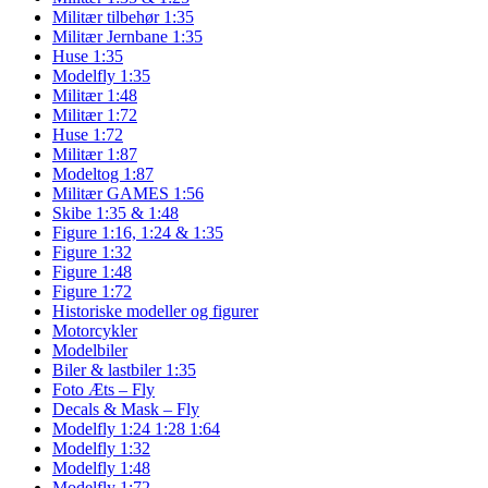
Militær tilbehør 1:35
Militær Jernbane 1:35
Huse 1:35
Modelfly 1:35
Militær 1:48
Militær 1:72
Huse 1:72
Militær 1:87
Modeltog 1:87
Militær GAMES 1:56
Skibe 1:35 & 1:48
Figure 1:16, 1:24 & 1:35
Figure 1:32
Figure 1:48
Figure 1:72
Historiske modeller og figurer
Motorcykler
Modelbiler
Biler & lastbiler 1:35
Foto Æts – Fly
Decals & Mask – Fly
Modelfly 1:24 1:28 1:64
Modelfly 1:32
Modelfly 1:48
Modelfly 1:72