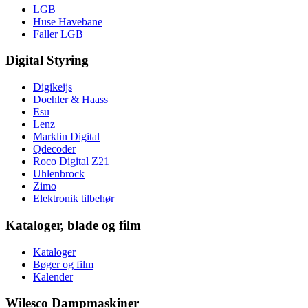
LGB
Huse Havebane
Faller LGB
Digital Styring
Digikeijs
Doehler & Haass
Esu
Lenz
Marklin Digital
Qdecoder
Roco Digital Z21
Uhlenbrock
Zimo
Elektronik tilbehør
Kataloger, blade og film
Kataloger
Bøger og film
Kalender
Wilesco Dampmaskiner