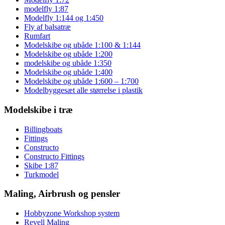
modelfly 1:87
Modelfly 1:144 og 1:450
Fly af balsatræ
Rumfart
Modelskibe og ubåde 1:100 & 1:144
Modelskibe og ubåde 1:200
modelskibe og ubåde 1:350
Modelskibe og ubåde 1:400
Modelskibe og ubåde 1:600 – 1:700
Modelbyggesæt alle størrelse i plastik
Modelskibe i træ
Billingboats
Fittings
Constructo
Constructo Fittings
Skibe 1:87
Turkmodel
Maling, Airbrush og pensler
Hobbyzone Workshop system
Revell Maling