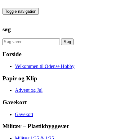
Skip
to
Toggle navigation
the
content
søg
Søg
Søg
efter:
Forside
Velkommen til Odense Hobby
Papir og Klip
Advent og Jul
Gavekort
Gavekort
Militær – Plastikbyggesæt
Militær 1:35 & 1:25