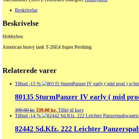
heavy
tank
Beskrivelse
T-
26E4
Beskrivelse
Super
Pershing
Hobbybos
antal
American heavy tank T-26E4 Super Pershing
Relaterede varer
Tilbud -15 %
80135 SturmPanzer IV early ( mid prod
Den
Den
399,00
kr.
339,00
kr.
Tilføj til kurv
oprindelige
aktuelle
Tilbud -14 %
pris
pris
var:
er:
82442 Sd.Kfz. 222 Leichter Panzersp
399,00 kr..
339,00 kr..