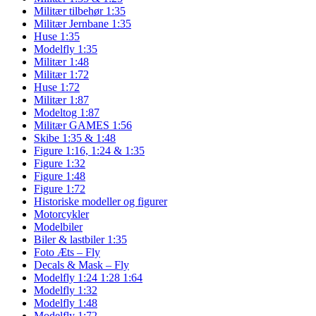
Militær tilbehør 1:35
Militær Jernbane 1:35
Huse 1:35
Modelfly 1:35
Militær 1:48
Militær 1:72
Huse 1:72
Militær 1:87
Modeltog 1:87
Militær GAMES 1:56
Skibe 1:35 & 1:48
Figure 1:16, 1:24 & 1:35
Figure 1:32
Figure 1:48
Figure 1:72
Historiske modeller og figurer
Motorcykler
Modelbiler
Biler & lastbiler 1:35
Foto Æts – Fly
Decals & Mask – Fly
Modelfly 1:24 1:28 1:64
Modelfly 1:32
Modelfly 1:48
Modelfly 1:72