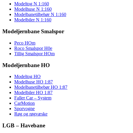
Modeltog N 1:160
Modelhuse N 1:160
Modelbanetilbehør N 1:160
Modelbiler N 1:160
Modeljernbane Smalspor
Peco HOm
Roco Smalspor H0e
Tillig Smalspor HOm
Modeljernbane HO
Modeltog HO
Modelhuse HO 1:87
Modelbanetilbebør HO 1:87
Modelbiler HO 1:87
Faller Car – System
CarMotion
Sporvogne
Røg og røgvæske
LGB – Havebane