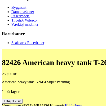
Byggesæt
Dampmaskiner
Reservedele
Tilbehør Wilesco
Værktøj-maskiner
Racerbaner
Scalextrix Racerbaner
82426 American heavy tank T-2
259,00
kr.
American heavy tank T-26E4 Super Pershing
1 på lager
82426
Tilføj til kurv
American
Varenummer (SKU):
HB82426
Kategori:
Hobbyboss