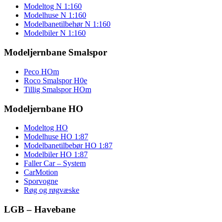
Modeltog N 1:160
Modelhuse N 1:160
Modelbanetilbehør N 1:160
Modelbiler N 1:160
Modeljernbane Smalspor
Peco HOm
Roco Smalspor H0e
Tillig Smalspor HOm
Modeljernbane HO
Modeltog HO
Modelhuse HO 1:87
Modelbanetilbebør HO 1:87
Modelbiler HO 1:87
Faller Car – System
CarMotion
Sporvogne
Røg og røgvæske
LGB – Havebane