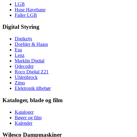
LGB
Huse Havebane
Faller LGB
Digital Styring
Digikeijs
Doehler & Haass
Esu
Lenz
Marklin Digital
Qdecoder
Roco Digital Z21
Uhlenbrock
Zimo
Elektronik tilbehør
Kataloger, blade og film
Kataloger
Bøger og film
Kalender
Wilesco Dampmaskiner