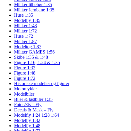
Militær tilbehør 1:35
Militær Jernbane 1:35
Huse 1:35
Modelfly 1:35
Militær 1:48
Militær 1:72
Huse 1:72
Militær 1:87
Modeltog 1:87
Militær GAMES 1:56
Skibe 1:35 & 1:48
Figure 1:16, 1:24 & 1:35
Figure 1:32
Figure 1:48
Figure 1:72
Historiske modeller og figurer
Motorcykler
Modelbiler
Biler & lastbiler 1:35
Foto Æts – Fly
Decals & Mask – Fly
Modelfly 1:24 1:28 1:64
Modelfly 1:32
Modelfly 1:48
Modelfly 1:72