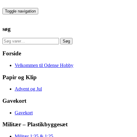
Skip
to
Toggle navigation
the
content
søg
Søg
Søg
efter:
Forside
Velkommen til Odense Hobby
Papir og Klip
Advent og Jul
Gavekort
Gavekort
Militær – Plastikbyggesæt
Militær 1:35 & 1:25