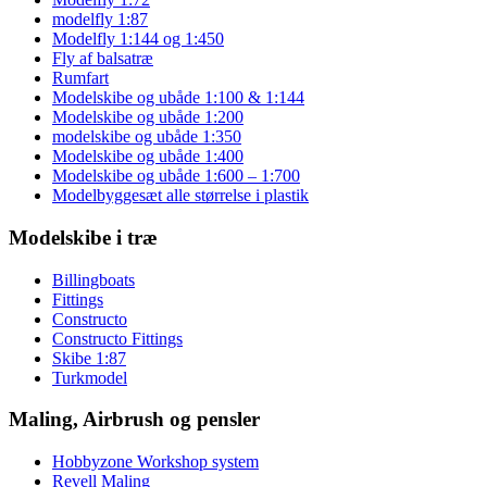
modelfly 1:87
Modelfly 1:144 og 1:450
Fly af balsatræ
Rumfart
Modelskibe og ubåde 1:100 & 1:144
Modelskibe og ubåde 1:200
modelskibe og ubåde 1:350
Modelskibe og ubåde 1:400
Modelskibe og ubåde 1:600 – 1:700
Modelbyggesæt alle størrelse i plastik
Modelskibe i træ
Billingboats
Fittings
Constructo
Constructo Fittings
Skibe 1:87
Turkmodel
Maling, Airbrush og pensler
Hobbyzone Workshop system
Revell Maling