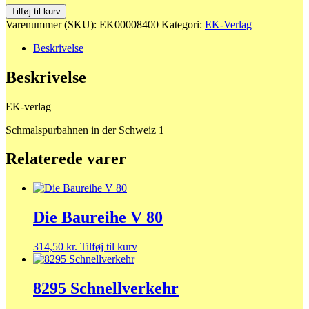
8400
Tilføj til kurv
Schmalspurbahnen
Varenummer (SKU):
EK00008400
Kategori:
EK-Verlag
in
der
Beskrivelse
Schweiz
1
Beskrivelse
antal
EK-verlag
Schmalspurbahnen in der Schweiz 1
Relaterede varer
Die Baureihe V 80
314,50
kr.
Tilføj til kurv
8295 Schnellverkehr