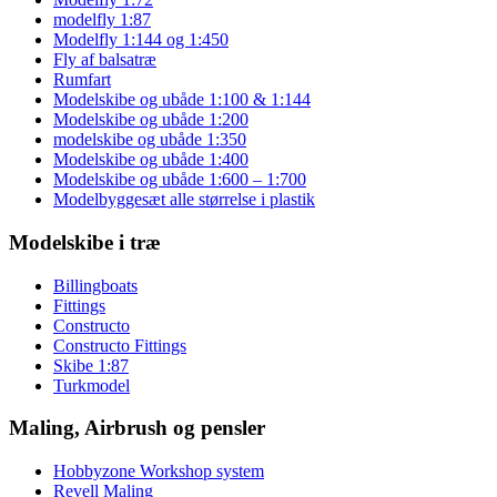
modelfly 1:87
Modelfly 1:144 og 1:450
Fly af balsatræ
Rumfart
Modelskibe og ubåde 1:100 & 1:144
Modelskibe og ubåde 1:200
modelskibe og ubåde 1:350
Modelskibe og ubåde 1:400
Modelskibe og ubåde 1:600 – 1:700
Modelbyggesæt alle størrelse i plastik
Modelskibe i træ
Billingboats
Fittings
Constructo
Constructo Fittings
Skibe 1:87
Turkmodel
Maling, Airbrush og pensler
Hobbyzone Workshop system
Revell Maling