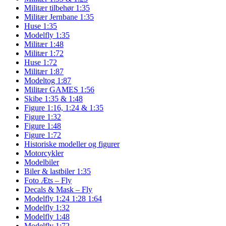
Militær tilbehør 1:35
Militær Jernbane 1:35
Huse 1:35
Modelfly 1:35
Militær 1:48
Militær 1:72
Huse 1:72
Militær 1:87
Modeltog 1:87
Militær GAMES 1:56
Skibe 1:35 & 1:48
Figure 1:16, 1:24 & 1:35
Figure 1:32
Figure 1:48
Figure 1:72
Historiske modeller og figurer
Motorcykler
Modelbiler
Biler & lastbiler 1:35
Foto Æts – Fly
Decals & Mask – Fly
Modelfly 1:24 1:28 1:64
Modelfly 1:32
Modelfly 1:48
Modelfly 1:72