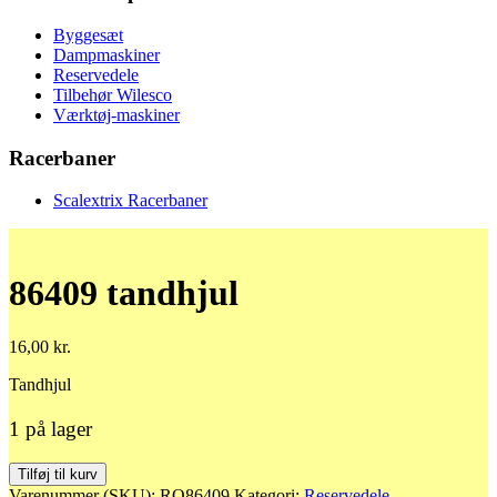
Byggesæt
Dampmaskiner
Reservedele
Tilbehør Wilesco
Værktøj-maskiner
Racerbaner
Scalextrix Racerbaner
86409 tandhjul
16,00
kr.
Tandhjul
1 på lager
86409
Tilføj til kurv
tandhjul
Varenummer (SKU):
RO86409
Kategori:
Reservedele