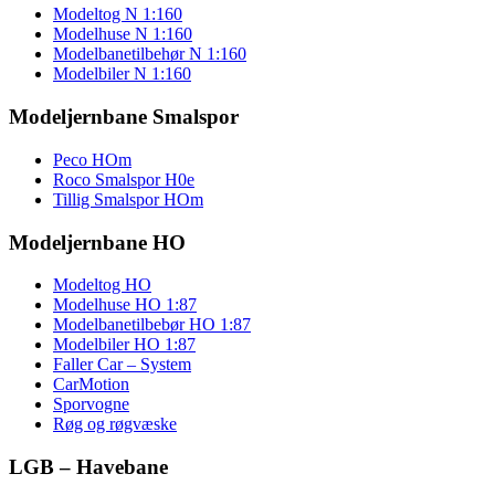
Modeltog N 1:160
Modelhuse N 1:160
Modelbanetilbehør N 1:160
Modelbiler N 1:160
Modeljernbane Smalspor
Peco HOm
Roco Smalspor H0e
Tillig Smalspor HOm
Modeljernbane HO
Modeltog HO
Modelhuse HO 1:87
Modelbanetilbebør HO 1:87
Modelbiler HO 1:87
Faller Car – System
CarMotion
Sporvogne
Røg og røgvæske
LGB – Havebane