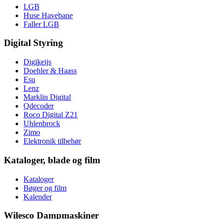
LGB
Huse Havebane
Faller LGB
Digital Styring
Digikeijs
Doehler & Haass
Esu
Lenz
Marklin Digital
Qdecoder
Roco Digital Z21
Uhlenbrock
Zimo
Elektronik tilbehør
Kataloger, blade og film
Kataloger
Bøger og film
Kalender
Wilesco Dampmaskiner