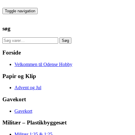
Skip
to
Toggle navigation
the
content
søg
Søg
Søg
efter:
Forside
Velkommen til Odense Hobby
Papir og Klip
Advent og Jul
Gavekort
Gavekort
Militær – Plastikbyggesæt
Militær 1:35 & 1:25