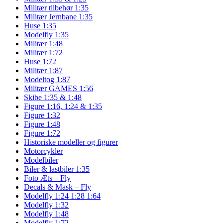
Militær tilbehør 1:35
Militær Jernbane 1:35
Huse 1:35
Modelfly 1:35
Militær 1:48
Militær 1:72
Huse 1:72
Militær 1:87
Modeltog 1:87
Militær GAMES 1:56
Skibe 1:35 & 1:48
Figure 1:16, 1:24 & 1:35
Figure 1:32
Figure 1:48
Figure 1:72
Historiske modeller og figurer
Motorcykler
Modelbiler
Biler & lastbiler 1:35
Foto Æts – Fly
Decals & Mask – Fly
Modelfly 1:24 1:28 1:64
Modelfly 1:32
Modelfly 1:48
Modelfly 1:72