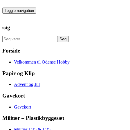
Skip
to
Toggle navigation
the
content
søg
Søg
Søg
efter:
Forside
Velkommen til Odense Hobby
Papir og Klip
Advent og Jul
Gavekort
Gavekort
Militær – Plastikbyggesæt
Militær 1:35 & 1:25