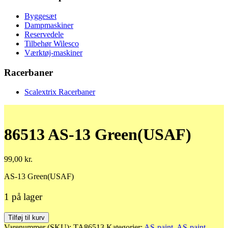
Byggesæt
Dampmaskiner
Reservedele
Tilbehør Wilesco
Værktøj-maskiner
Racerbaner
Scalextrix Racerbaner
86513 AS-13 Green(USAF)
99,00
kr.
AS-13 Green(USAF)
1 på lager
86513
Tilføj til kurv
AS-
Varenummer (SKU):
TA86513
Kategorier:
AS-paint
,
AS-paint