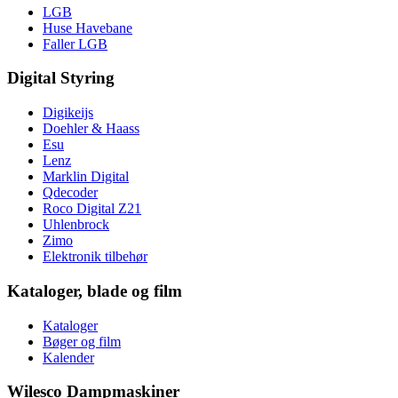
LGB
Huse Havebane
Faller LGB
Digital Styring
Digikeijs
Doehler & Haass
Esu
Lenz
Marklin Digital
Qdecoder
Roco Digital Z21
Uhlenbrock
Zimo
Elektronik tilbehør
Kataloger, blade og film
Kataloger
Bøger og film
Kalender
Wilesco Dampmaskiner