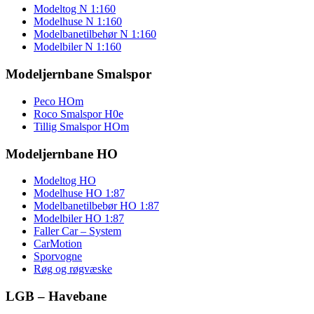
Modeltog N 1:160
Modelhuse N 1:160
Modelbanetilbehør N 1:160
Modelbiler N 1:160
Modeljernbane Smalspor
Peco HOm
Roco Smalspor H0e
Tillig Smalspor HOm
Modeljernbane HO
Modeltog HO
Modelhuse HO 1:87
Modelbanetilbebør HO 1:87
Modelbiler HO 1:87
Faller Car – System
CarMotion
Sporvogne
Røg og røgvæske
LGB – Havebane