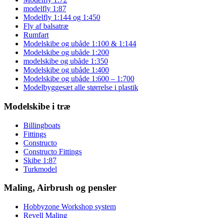
modelfly 1:87
Modelfly 1:144 og 1:450
Fly af balsatræ
Rumfart
Modelskibe og ubåde 1:100 & 1:144
Modelskibe og ubåde 1:200
modelskibe og ubåde 1:350
Modelskibe og ubåde 1:400
Modelskibe og ubåde 1:600 – 1:700
Modelbyggesæt alle størrelse i plastik
Modelskibe i træ
Billingboats
Fittings
Constructo
Constructo Fittings
Skibe 1:87
Turkmodel
Maling, Airbrush og pensler
Hobbyzone Workshop system
Revell Maling