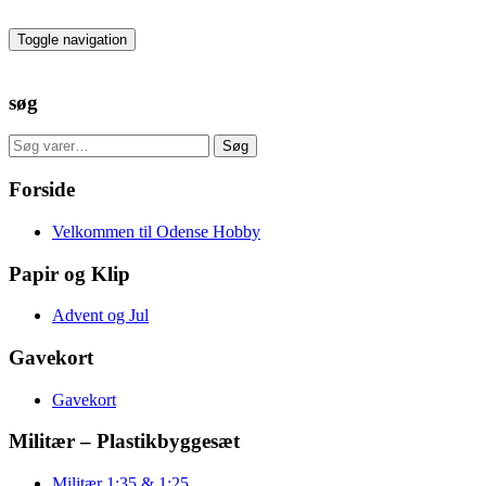
Skip
to
Toggle navigation
the
content
søg
Søg
Søg
efter:
Forside
Velkommen til Odense Hobby
Papir og Klip
Advent og Jul
Gavekort
Gavekort
Militær – Plastikbyggesæt
Militær 1:35 & 1:25