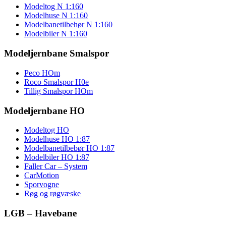
Modeltog N 1:160
Modelhuse N 1:160
Modelbanetilbehør N 1:160
Modelbiler N 1:160
Modeljernbane Smalspor
Peco HOm
Roco Smalspor H0e
Tillig Smalspor HOm
Modeljernbane HO
Modeltog HO
Modelhuse HO 1:87
Modelbanetilbebør HO 1:87
Modelbiler HO 1:87
Faller Car – System
CarMotion
Sporvogne
Røg og røgvæske
LGB – Havebane