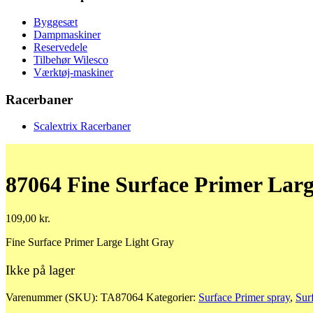
Byggesæt
Dampmaskiner
Reservedele
Tilbehør Wilesco
Værktøj-maskiner
Racerbaner
Scalextrix Racerbaner
87064 Fine Surface Primer Lar
109,00
kr.
Fine Surface Primer Large Light Gray
Ikke på lager
Varenummer (SKU):
TA87064
Kategorier:
Surface Primer spray
,
Sur