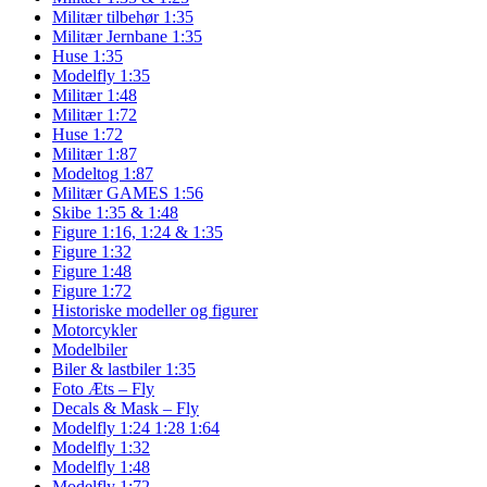
Militær tilbehør 1:35
Militær Jernbane 1:35
Huse 1:35
Modelfly 1:35
Militær 1:48
Militær 1:72
Huse 1:72
Militær 1:87
Modeltog 1:87
Militær GAMES 1:56
Skibe 1:35 & 1:48
Figure 1:16, 1:24 & 1:35
Figure 1:32
Figure 1:48
Figure 1:72
Historiske modeller og figurer
Motorcykler
Modelbiler
Biler & lastbiler 1:35
Foto Æts – Fly
Decals & Mask – Fly
Modelfly 1:24 1:28 1:64
Modelfly 1:32
Modelfly 1:48
Modelfly 1:72