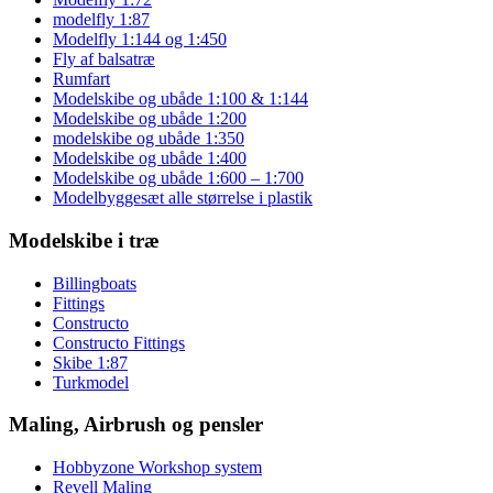
modelfly 1:87
Modelfly 1:144 og 1:450
Fly af balsatræ
Rumfart
Modelskibe og ubåde 1:100 & 1:144
Modelskibe og ubåde 1:200
modelskibe og ubåde 1:350
Modelskibe og ubåde 1:400
Modelskibe og ubåde 1:600 – 1:700
Modelbyggesæt alle størrelse i plastik
Modelskibe i træ
Billingboats
Fittings
Constructo
Constructo Fittings
Skibe 1:87
Turkmodel
Maling, Airbrush og pensler
Hobbyzone Workshop system
Revell Maling