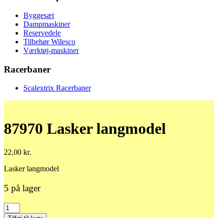
Byggesæt
Dampmaskiner
Reservedele
Tilbehør Wilesco
Værktøj-maskiner
Racerbaner
Scalextrix Racerbaner
87970 Lasker langmodel
22,00
kr.
Lasker langmodel
5 på lager
87970
Lasker