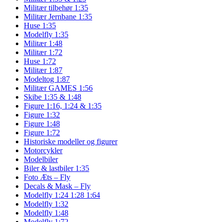
Militær tilbehør 1:35
Militær Jernbane 1:35
Huse 1:35
Modelfly 1:35
Militær 1:48
Militær 1:72
Huse 1:72
Militær 1:87
Modeltog 1:87
Militær GAMES 1:56
Skibe 1:35 & 1:48
Figure 1:16, 1:24 & 1:35
Figure 1:32
Figure 1:48
Figure 1:72
Historiske modeller og figurer
Motorcykler
Modelbiler
Biler & lastbiler 1:35
Foto Æts – Fly
Decals & Mask – Fly
Modelfly 1:24 1:28 1:64
Modelfly 1:32
Modelfly 1:48
Modelfly 1:72