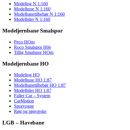
Modeltog N 1:160
Modelhuse N 1:160
Modelbanetilbehør N 1:160
Modelbiler N 1:160
Modeljernbane Smalspor
Peco HOm
Roco Smalspor H0e
Tillig Smalspor HOm
Modeljernbane HO
Modeltog HO
Modelhuse HO 1:87
Modelbanetilbebør HO 1:87
Modelbiler HO 1:87
Faller Car – System
CarMotion
Sporvogne
Røg og røgvæske
LGB – Havebane