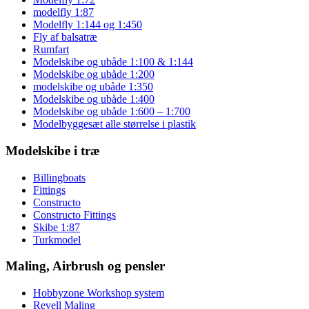
modelfly 1:87
Modelfly 1:144 og 1:450
Fly af balsatræ
Rumfart
Modelskibe og ubåde 1:100 & 1:144
Modelskibe og ubåde 1:200
modelskibe og ubåde 1:350
Modelskibe og ubåde 1:400
Modelskibe og ubåde 1:600 – 1:700
Modelbyggesæt alle størrelse i plastik
Modelskibe i træ
Billingboats
Fittings
Constructo
Constructo Fittings
Skibe 1:87
Turkmodel
Maling, Airbrush og pensler
Hobbyzone Workshop system
Revell Maling