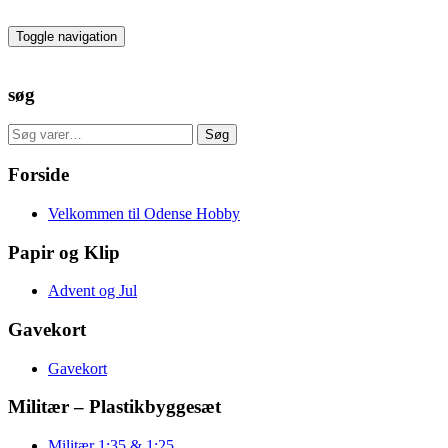
Skip
to
Toggle navigation
the
content
søg
Søg
Søg
efter:
Forside
Velkommen til Odense Hobby
Papir og Klip
Advent og Jul
Gavekort
Gavekort
Militær – Plastikbyggesæt
Militær 1:35 & 1:25