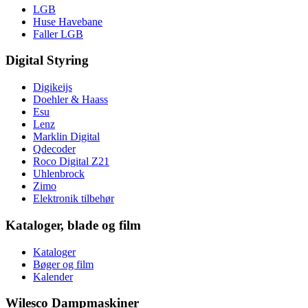
LGB
Huse Havebane
Faller LGB
Digital Styring
Digikeijs
Doehler & Haass
Esu
Lenz
Marklin Digital
Qdecoder
Roco Digital Z21
Uhlenbrock
Zimo
Elektronik tilbehør
Kataloger, blade og film
Kataloger
Bøger og film
Kalender
Wilesco Dampmaskiner