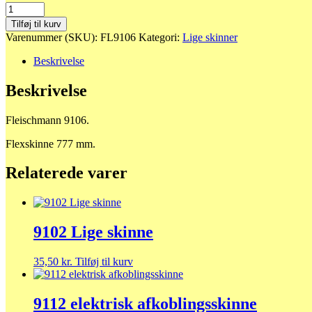
9106
Flexskinne
Tilføj til kurv
antal
Varenummer (SKU):
FL9106
Kategori:
Lige skinner
Beskrivelse
Beskrivelse
Fleischmann 9106.
Flexskinne 777 mm.
Relaterede varer
9102 Lige skinne
35,50
kr.
Tilføj til kurv
9112 elektrisk afkoblingsskinne