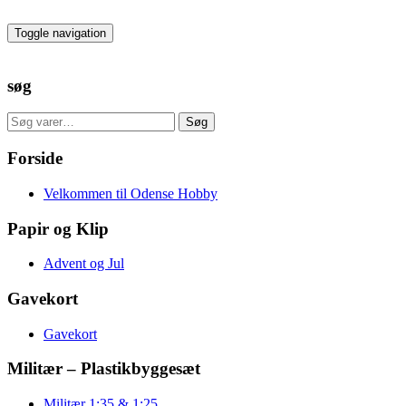
Skip
to
Toggle navigation
the
content
søg
Søg
Søg
efter:
Forside
Velkommen til Odense Hobby
Papir og Klip
Advent og Jul
Gavekort
Gavekort
Militær – Plastikbyggesæt
Militær 1:35 & 1:25