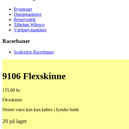
Byggesæt
Dampmaskiner
Reservedele
Tilbehør Wilesco
Værktøj-maskiner
Racerbaner
Scalextrix Racerbaner
9106 Flexskinne
135,00
kr.
Flexskinne
Denne varer kan kun købes i fysiske butik
20 på lager