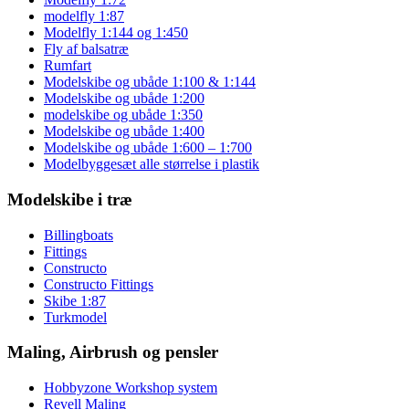
modelfly 1:87
Modelfly 1:144 og 1:450
Fly af balsatræ
Rumfart
Modelskibe og ubåde 1:100 & 1:144
Modelskibe og ubåde 1:200
modelskibe og ubåde 1:350
Modelskibe og ubåde 1:400
Modelskibe og ubåde 1:600 – 1:700
Modelbyggesæt alle størrelse i plastik
Modelskibe i træ
Billingboats
Fittings
Constructo
Constructo Fittings
Skibe 1:87
Turkmodel
Maling, Airbrush og pensler
Hobbyzone Workshop system
Revell Maling