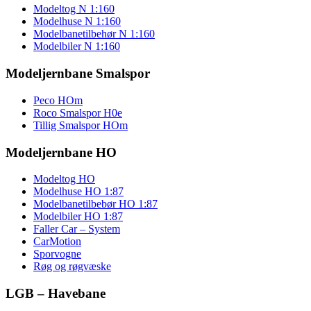
Modeltog N 1:160
Modelhuse N 1:160
Modelbanetilbehør N 1:160
Modelbiler N 1:160
Modeljernbane Smalspor
Peco HOm
Roco Smalspor H0e
Tillig Smalspor HOm
Modeljernbane HO
Modeltog HO
Modelhuse HO 1:87
Modelbanetilbebør HO 1:87
Modelbiler HO 1:87
Faller Car – System
CarMotion
Sporvogne
Røg og røgvæske
LGB – Havebane