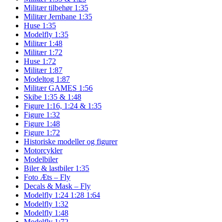
Militær tilbehør 1:35
Militær Jernbane 1:35
Huse 1:35
Modelfly 1:35
Militær 1:48
Militær 1:72
Huse 1:72
Militær 1:87
Modeltog 1:87
Militær GAMES 1:56
Skibe 1:35 & 1:48
Figure 1:16, 1:24 & 1:35
Figure 1:32
Figure 1:48
Figure 1:72
Historiske modeller og figurer
Motorcykler
Modelbiler
Biler & lastbiler 1:35
Foto Æts – Fly
Decals & Mask – Fly
Modelfly 1:24 1:28 1:64
Modelfly 1:32
Modelfly 1:48
Modelfly 1:72