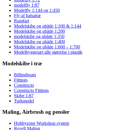
modelfly 1:87
Modelfly 1:144 og 1:450
Fly af balsatræ
Rumfart
Modelskibe og ubåde 1:100 & 1:144
Modelskibe og ubåde 1:200
modelskibe og ubåde 1:350
Modelskibe og ubåde 1:400
Modelskibe og ubåde 1:600 – 1:700
Modelbyggesæt alle størrelse i plastik
Modelskibe i træ
Billingboats
Fittings
Constructo
Constructo Fittings
Skibe 1:87
Turkmodel
Maling, Airbrush og pensler
Hobbyzone Workshop system
Revell Maling