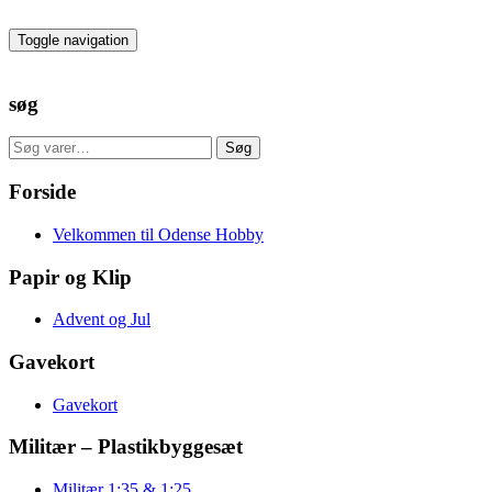
Skip
to
Toggle navigation
the
content
søg
Søg
Søg
efter:
Forside
Velkommen til Odense Hobby
Papir og Klip
Advent og Jul
Gavekort
Gavekort
Militær – Plastikbyggesæt
Militær 1:35 & 1:25