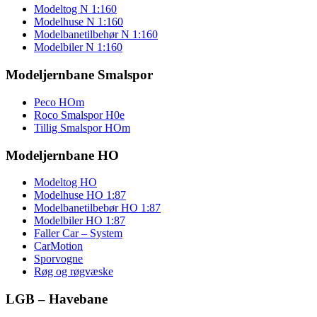
Modeltog N 1:160
Modelhuse N 1:160
Modelbanetilbehør N 1:160
Modelbiler N 1:160
Modeljernbane Smalspor
Peco HOm
Roco Smalspor H0e
Tillig Smalspor HOm
Modeljernbane HO
Modeltog HO
Modelhuse HO 1:87
Modelbanetilbebør HO 1:87
Modelbiler HO 1:87
Faller Car – System
CarMotion
Sporvogne
Røg og røgvæske
LGB – Havebane