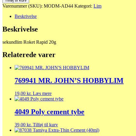
Tilføj til kurv
Roket
Varenummer (SKU):
MODM-AD44
Kategori:
Lim
Rapid
20g
Beskrivelse
antal
Beskrivelse
sekundlim Roket Rapid 20g
Relaterede varer
769941 MR. JOHN’S HOBBYLIM
19,00
kr.
Læs mere
4049 Poly cement tybe
39,00
kr.
Tilføj til kurv