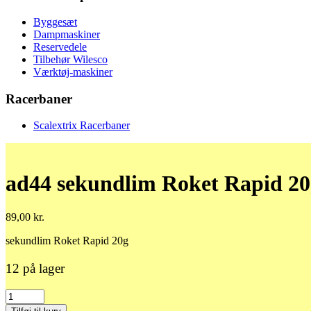
Byggesæt
Dampmaskiner
Reservedele
Tilbehør Wilesco
Værktøj-maskiner
Racerbaner
Scalextrix Racerbaner
ad44 sekundlim Roket Rapid 20
89,00
kr.
sekundlim Roket Rapid 20g
12 på lager
ad44
sekundlim