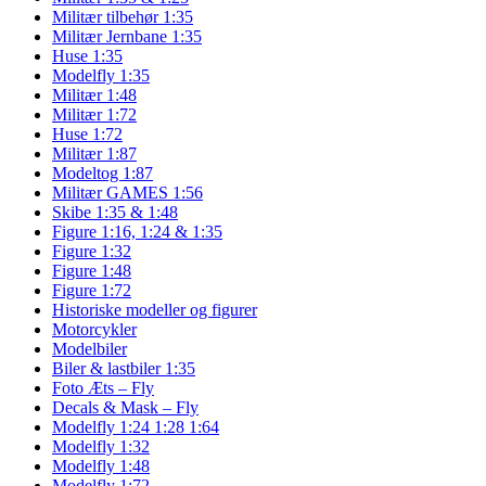
Militær tilbehør 1:35
Militær Jernbane 1:35
Huse 1:35
Modelfly 1:35
Militær 1:48
Militær 1:72
Huse 1:72
Militær 1:87
Modeltog 1:87
Militær GAMES 1:56
Skibe 1:35 & 1:48
Figure 1:16, 1:24 & 1:35
Figure 1:32
Figure 1:48
Figure 1:72
Historiske modeller og figurer
Motorcykler
Modelbiler
Biler & lastbiler 1:35
Foto Æts – Fly
Decals & Mask – Fly
Modelfly 1:24 1:28 1:64
Modelfly 1:32
Modelfly 1:48
Modelfly 1:72