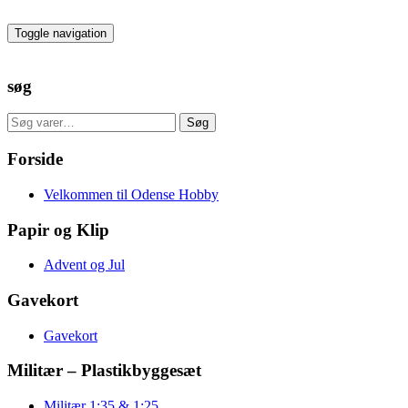
Skip
to
Toggle navigation
the
content
søg
Søg
Søg
efter:
Forside
Velkommen til Odense Hobby
Papir og Klip
Advent og Jul
Gavekort
Gavekort
Militær – Plastikbyggesæt
Militær 1:35 & 1:25