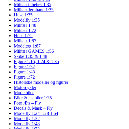
Militær tilbehør 1:35
Militær Jernbane 1:35
Huse 1:35
Modelfly 1:35
Militær 1:48
Militær 1:72
Huse 1:72
Militær 1:87
Modeltog 1:87
Militær GAMES 1:56
Skibe 1:35 & 1:48
Figure 1:16, 1:24 & 1:35
Figure 1:32
Figure 1:48
Figure 1:72
Historiske modeller og figurer
Motorcykler
Modelbiler
Biler & lastbiler 1:35
Foto Æts – Fly
Decals & Mask – Fly
Modelfly 1:24 1:28 1:64
Modelfly 1:32
Modelfly 1:48
Modelfly 1:72