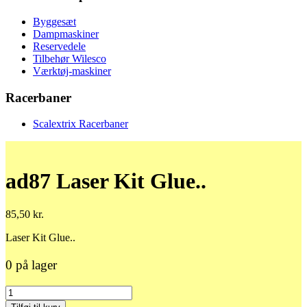
Byggesæt
Dampmaskiner
Reservedele
Tilbehør Wilesco
Værktøj-maskiner
Racerbaner
Scalextrix Racerbaner
ad87 Laser Kit Glue..
85,50
kr.
Laser Kit Glue..
0 på lager
ad87
Laser