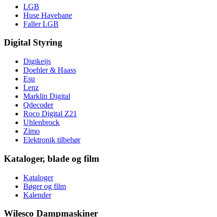
LGB
Huse Havebane
Faller LGB
Digital Styring
Digikeijs
Doehler & Haass
Esu
Lenz
Marklin Digital
Qdecoder
Roco Digital Z21
Uhlenbrock
Zimo
Elektronik tilbehør
Kataloger, blade og film
Kataloger
Bøger og film
Kalender
Wilesco Dampmaskiner