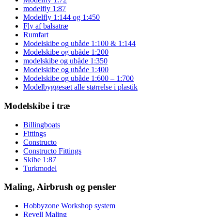
modelfly 1:87
Modelfly 1:144 og 1:450
Fly af balsatræ
Rumfart
Modelskibe og ubåde 1:100 & 1:144
Modelskibe og ubåde 1:200
modelskibe og ubåde 1:350
Modelskibe og ubåde 1:400
Modelskibe og ubåde 1:600 – 1:700
Modelbyggesæt alle størrelse i plastik
Modelskibe i træ
Billingboats
Fittings
Constructo
Constructo Fittings
Skibe 1:87
Turkmodel
Maling, Airbrush og pensler
Hobbyzone Workshop system
Revell Maling