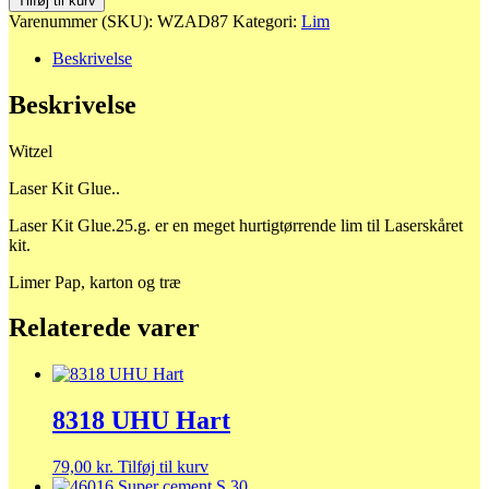
Tilføj til kurv
Kit
Varenummer (SKU):
WZAD87
Kategori:
Lim
Glue..
antal
Beskrivelse
Beskrivelse
Witzel
Laser Kit Glue..
Laser Kit Glue.25.g. er en meget hurtigtørrende lim til Laserskåret
kit.
Limer Pap, karton og træ
Relaterede varer
8318 UHU Hart
79,00
kr.
Tilføj til kurv