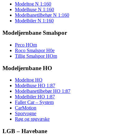
Modeltog N 1:160
Modelhuse N 1:160
Modelbanetilbehør N 1:160
Modelbiler N 1:160
Modeljernbane Smalspor
Peco HOm
Roco Smalspor H0e
Tillig Smalspor HOm
Modeljernbane HO
Modeltog HO
Modelhuse HO 1:87
Modelbanetilbebør HO 1:87
Modelbiler HO 1:87
Faller Car – System
CarMotion
Sporvogne
Røg og røgvæske
LGB – Havebane