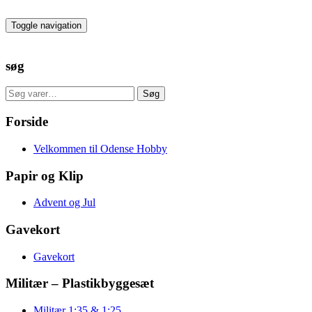
Skip
to
Toggle navigation
the
content
søg
Søg
Søg
efter:
Forside
Velkommen til Odense Hobby
Papir og Klip
Advent og Jul
Gavekort
Gavekort
Militær – Plastikbyggesæt
Militær 1:35 & 1:25