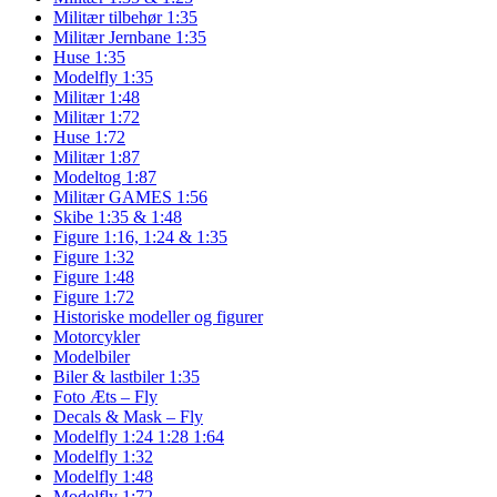
Militær tilbehør 1:35
Militær Jernbane 1:35
Huse 1:35
Modelfly 1:35
Militær 1:48
Militær 1:72
Huse 1:72
Militær 1:87
Modeltog 1:87
Militær GAMES 1:56
Skibe 1:35 & 1:48
Figure 1:16, 1:24 & 1:35
Figure 1:32
Figure 1:48
Figure 1:72
Historiske modeller og figurer
Motorcykler
Modelbiler
Biler & lastbiler 1:35
Foto Æts – Fly
Decals & Mask – Fly
Modelfly 1:24 1:28 1:64
Modelfly 1:32
Modelfly 1:48
Modelfly 1:72