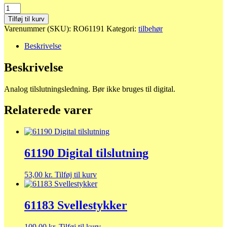
61191
analog
Tilføj til kurv
tilslutningsledning
Varenummer (SKU):
RO61191
Kategori:
tilbehør
antal
Beskrivelse
Beskrivelse
Analog tilslutningsledning. Bør ikke bruges til digital.
Relaterede varer
61190 Digital tilslutning
53,00
kr.
Tilføj til kurv
61183 Svellestykker
109,00
kr.
Tilføj til kurv