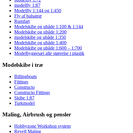
modelfly 1:87
Modelfly 1:144 og 1:450
Fly af balsatræ
Rumfart
Modelskibe og ubåde 1:100 & 1:144
Modelskibe og ubåde 1:200
modelskibe og ubåde 1:350
Modelskibe og ubåde 1:400
Modelskibe og ubåde 1:600 – 1:700
Modelbyggesæt alle størrelse i plastik
Modelskibe i træ
Billingboats
Fittings
Constructo
Constructo Fittings
Skibe 1:87
Turkmodel
Maling, Airbrush og pensler
Hobbyzone Workshop system
Revell Maling