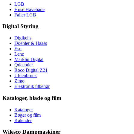
LGB
Huse Havebane
Faller LGB
Digital Styring
Digikeijs
Doehler & Haass
Esu
Lenz
Marklin Digital
Qdecoder
Roco Digital Z21
Uhlenbrock
Zimo
Elektronik tilbehør
Kataloger, blade og film
Kataloger
Bøger og film
Kalender
Wilesco Dampmaskiner