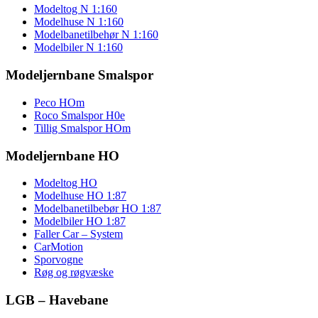
Modeltog N 1:160
Modelhuse N 1:160
Modelbanetilbehør N 1:160
Modelbiler N 1:160
Modeljernbane Smalspor
Peco HOm
Roco Smalspor H0e
Tillig Smalspor HOm
Modeljernbane HO
Modeltog HO
Modelhuse HO 1:87
Modelbanetilbebør HO 1:87
Modelbiler HO 1:87
Faller Car – System
CarMotion
Sporvogne
Røg og røgvæske
LGB – Havebane