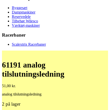
Byggesæt
Dampmaskiner
Reservedele
Tilbehør Wilesco
Værktøj-maskiner
Racerbaner
Scalextrix Racerbaner
61191 analog
tilslutningsledning
51,00
kr.
analog tilslutningsledning
2 på lager