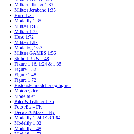
Militær tilbehør 1:35
Militær Jernbane 1:35
Huse 1:35
Modelfly 1:35
Militær 1:48
Militær 1:72
Huse 1:72
Militær 1:87
Modeltog 1:87
Militær GAMES 1:56
Skibe 1:35 & 1:48
Figure 1:16, 1:24 & 1:35
Figure 1:32
Figure 1:48
Figure 1:72
Historiske modeller og figurer
Motorcykler
Modelbiler
Biler & lastbiler 1:35
Foto Æts – Fly
Decals & Mask – Fly
Modelfly 1:24 1:28 1:64
Modelfly 1:32
Modelfly 1:48
Modelfly 1:72