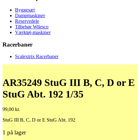
Byggesæt
Dampmaskiner
Reservedele
Tilbehør Wilesco
Værktøj-maskiner
Racerbaner
Scalextrix Racerbaner
AR35249 StuG III B, C, D or E
StuG Abt. 192 1/35
99,00
kr.
StuG III B, C, D or E StuG Abt. 192
1 på lager