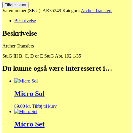
AR35249
Tilføj til kurv
StuG
Varenummer (SKU):
AR35249
Kategori:
Archer Transfers
III
B,
Beskrivelse
C,
D
Beskrivelse
or
E
Archer Transfers
StuG
Abt.
StuG III B, C, D or E StuG Abt. 192 1/35
192
1/35
Du kunne også være interesseret i…
antal
Micro Sol
89,00
kr.
Tilføj til kurv
Micro Set