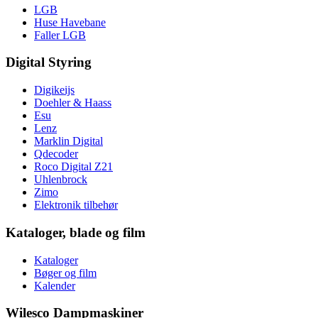
LGB
Huse Havebane
Faller LGB
Digital Styring
Digikeijs
Doehler & Haass
Esu
Lenz
Marklin Digital
Qdecoder
Roco Digital Z21
Uhlenbrock
Zimo
Elektronik tilbehør
Kataloger, blade og film
Kataloger
Bøger og film
Kalender
Wilesco Dampmaskiner