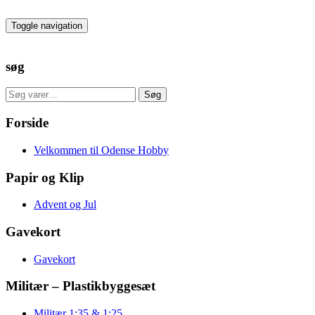
Skip
to
Toggle navigation
the
content
søg
Søg
Søg
efter:
Forside
Velkommen til Odense Hobby
Papir og Klip
Advent og Jul
Gavekort
Gavekort
Militær – Plastikbyggesæt
Militær 1:35 & 1:25