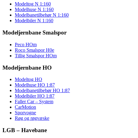
Modeltog N 1:160
Modelhuse N 1:160
Modelbanetilbehør N 1:160
Modelbiler N 1:160
Modeljernbane Smalspor
Peco HOm
Roco Smalspor H0e
Tillig Smalspor HOm
Modeljernbane HO
Modeltog HO
Modelhuse HO 1:87
Modelbanetilbebør HO 1:87
Modelbiler HO 1:87
Faller Car – System
CarMotion
Sporvogne
Røg og røgvæske
LGB – Havebane