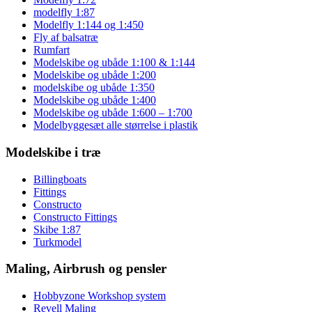
modelfly 1:87
Modelfly 1:144 og 1:450
Fly af balsatræ
Rumfart
Modelskibe og ubåde 1:100 & 1:144
Modelskibe og ubåde 1:200
modelskibe og ubåde 1:350
Modelskibe og ubåde 1:400
Modelskibe og ubåde 1:600 – 1:700
Modelbyggesæt alle størrelse i plastik
Modelskibe i træ
Billingboats
Fittings
Constructo
Constructo Fittings
Skibe 1:87
Turkmodel
Maling, Airbrush og pensler
Hobbyzone Workshop system
Revell Maling