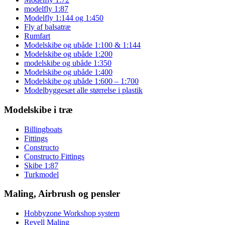
modelfly 1:87
Modelfly 1:144 og 1:450
Fly af balsatræ
Rumfart
Modelskibe og ubåde 1:100 & 1:144
Modelskibe og ubåde 1:200
modelskibe og ubåde 1:350
Modelskibe og ubåde 1:400
Modelskibe og ubåde 1:600 – 1:700
Modelbyggesæt alle størrelse i plastik
Modelskibe i træ
Billingboats
Fittings
Constructo
Constructo Fittings
Skibe 1:87
Turkmodel
Maling, Airbrush og pensler
Hobbyzone Workshop system
Revell Maling