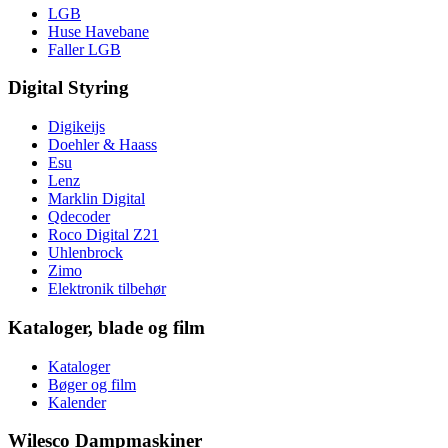
LGB
Huse Havebane
Faller LGB
Digital Styring
Digikeijs
Doehler & Haass
Esu
Lenz
Marklin Digital
Qdecoder
Roco Digital Z21
Uhlenbrock
Zimo
Elektronik tilbehør
Kataloger, blade og film
Kataloger
Bøger og film
Kalender
Wilesco Dampmaskiner