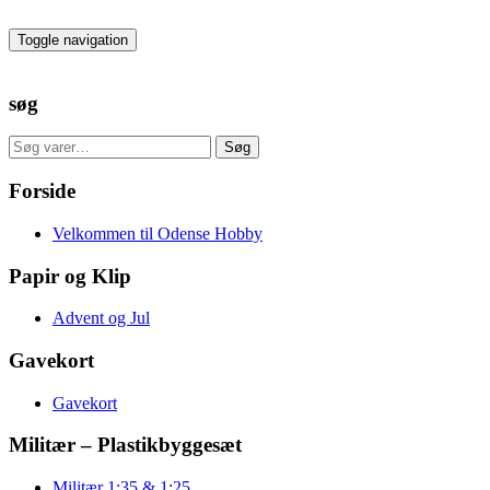
Skip
to
Toggle navigation
the
content
søg
Søg
Søg
efter:
Forside
Velkommen til Odense Hobby
Papir og Klip
Advent og Jul
Gavekort
Gavekort
Militær – Plastikbyggesæt
Militær 1:35 & 1:25