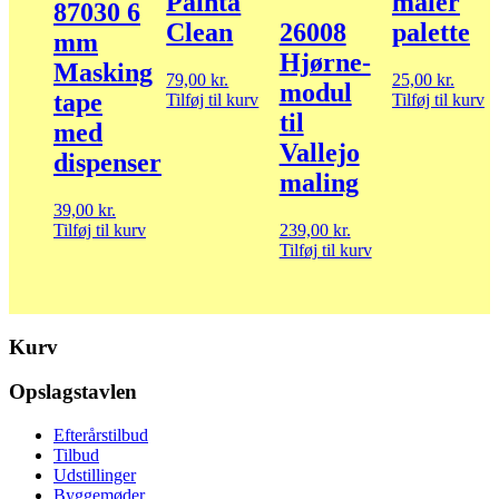
Painta
maler
87030 6
Clean
26008
palette
mm
Hjørne-
Masking
79,00
kr.
25,00
kr.
modul
tape
Tilføj til kurv
Tilføj til kurv
til
med
Vallejo
dispenser
maling
39,00
kr.
Tilføj til kurv
239,00
kr.
Tilføj til kurv
Kurv
Opslagstavlen
Efterårstilbud
Tilbud
Udstillinger
Byggemøder