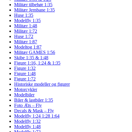
Militær tilbehør 1:35
Militær Jernbane 1:35
Huse 1:35
Modelfly 1:35
Militær 1:48
Militær 1:72
Huse 1:72
Militær 1:87
Modeltog 1:87
Militær GAMES 1:56
Skibe 1:35 & 1:48
Figure 1:16, 1:24 & 1:35
Figure 1:32
Figure 1:48
Figure 1:72
Historiske modeller og figurer
Motorcykler
Modelbiler
Biler & lastbiler 1:35
Foto Æts – Fly
Decals & Mask – Fly
Modelfly 1:24 1:28 1:64
Modelfly 1:32
Modelfly 1:48
Modelfly 1:72