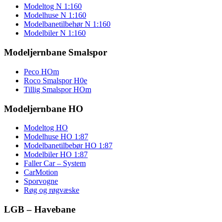
Modeltog N 1:160
Modelhuse N 1:160
Modelbanetilbehør N 1:160
Modelbiler N 1:160
Modeljernbane Smalspor
Peco HOm
Roco Smalspor H0e
Tillig Smalspor HOm
Modeljernbane HO
Modeltog HO
Modelhuse HO 1:87
Modelbanetilbebør HO 1:87
Modelbiler HO 1:87
Faller Car – System
CarMotion
Sporvogne
Røg og røgvæske
LGB – Havebane