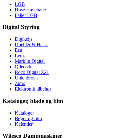
LGB
Huse Havebane
Faller LGB
Digital Styring
Digikeijs
Doehler & Haass
Esu
Lenz
Marklin Digital
Qdecoder
Roco Digital Z21
Uhlenbrock
Zimo
Elektronik tilbehør
Kataloger, blade og film
Kataloger
Bøger og film
Kalender
Wilesco Dampmaskiner