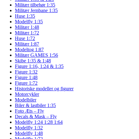
Militær tilbehør 1:35
Militær Jernbane 1:35
Huse 1:35
Modelfly 1:35
Militær 1:48
Militær 1:72
Huse 1:72
Militær 1:87
Modeltog 1:87
Militær GAMES 1:56
Skibe 1:35 & 1:48
Figure 1:16, 1:24 & 1:35
Figure 1:32
Figure 1:48
Figure 1:72
Historiske modeller og figurer
Motorcykler
Modelbiler
Biler & lastbiler 1:35
Foto Æts – Fly
Decals & Mask – Fly
Modelfly 1:24 1:28 1:64
Modelfly 1:32
Modelfly 1:48
Modelfly 1:72