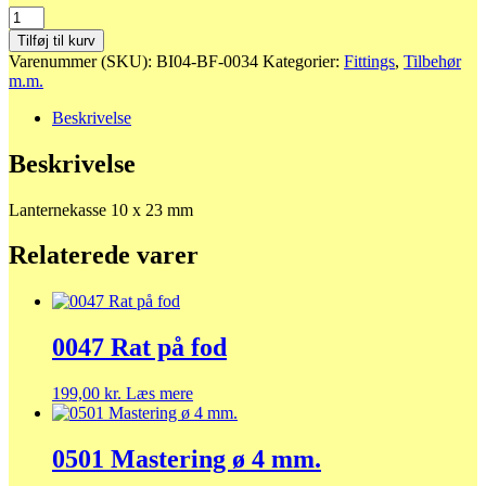
0034
Lanternekasse
Tilføj til kurv
10
Varenummer (SKU):
BI04-BF-0034
Kategorier:
Fittings
,
Tilbehør
x
m.m.
23
mm
Beskrivelse
antal
Beskrivelse
Lanternekasse 10 x 23 mm
Relaterede varer
0047 Rat på fod
199,00
kr.
Læs mere
0501 Mastering ø 4 mm.