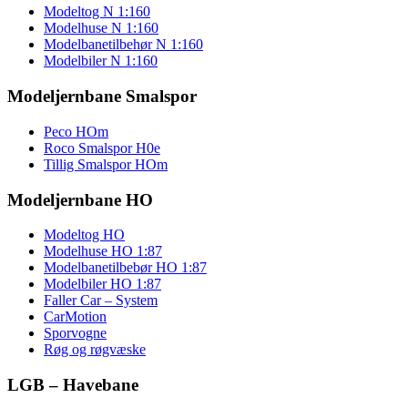
Modeltog N 1:160
Modelhuse N 1:160
Modelbanetilbehør N 1:160
Modelbiler N 1:160
Modeljernbane Smalspor
Peco HOm
Roco Smalspor H0e
Tillig Smalspor HOm
Modeljernbane HO
Modeltog HO
Modelhuse HO 1:87
Modelbanetilbebør HO 1:87
Modelbiler HO 1:87
Faller Car – System
CarMotion
Sporvogne
Røg og røgvæske
LGB – Havebane