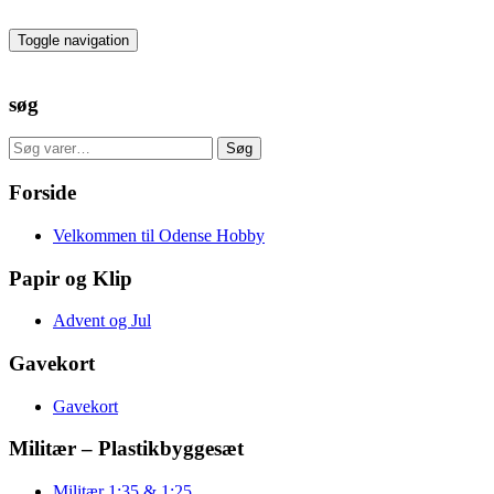
Skip
to
Toggle navigation
the
content
søg
Søg
Søg
efter:
Forside
Velkommen til Odense Hobby
Papir og Klip
Advent og Jul
Gavekort
Gavekort
Militær – Plastikbyggesæt
Militær 1:35 & 1:25