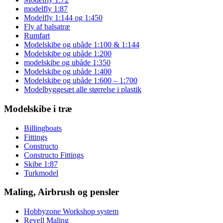
modelfly 1:87
Modelfly 1:144 og 1:450
Fly af balsatræ
Rumfart
Modelskibe og ubåde 1:100 & 1:144
Modelskibe og ubåde 1:200
modelskibe og ubåde 1:350
Modelskibe og ubåde 1:400
Modelskibe og ubåde 1:600 – 1:700
Modelbyggesæt alle størrelse i plastik
Modelskibe i træ
Billingboats
Fittings
Constructo
Constructo Fittings
Skibe 1:87
Turkmodel
Maling, Airbrush og pensler
Hobbyzone Workshop system
Revell Maling