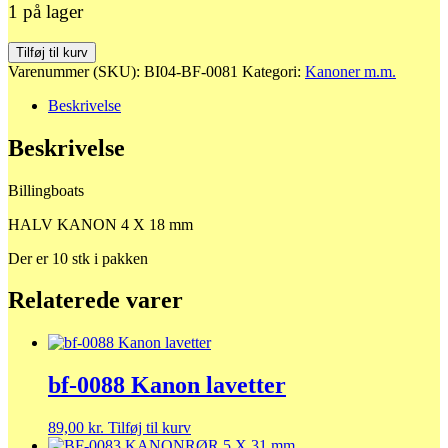
1 på lager
bf-
Tilføj til kurv
0081
Varenummer (SKU):
BI04-BF-0081
Kategori:
Kanoner m.m.
HALV
KANON
Beskrivelse
4
X
Beskrivelse
18
mm
Billingboats
antal
HALV KANON 4 X 18 mm
Der er 10 stk i pakken
Relaterede varer
bf-0088 Kanon lavetter
89,00
kr.
Tilføj til kurv