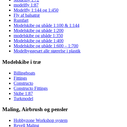
modelfly 1:87
Modelfly 1:144 og 1:450
Fly af balsatræ
Rumfart
Modelskibe og ubåde 1:100 & 1:144
Modelskibe og ubåde 1:200
modelskibe og ubåde 1:350
Modelskibe og ubåde 1:400
Modelskibe og ubåde 1:600 – 1:700
Modelbyggesæt alle størrelse i plastik
Modelskibe i træ
Billingboats
Fittings
Constructo
Constructo Fittings
Skibe 1:87
Turkmodel
Maling, Airbrush og pensler
Hobbyzone Workshop system
Revell Maling