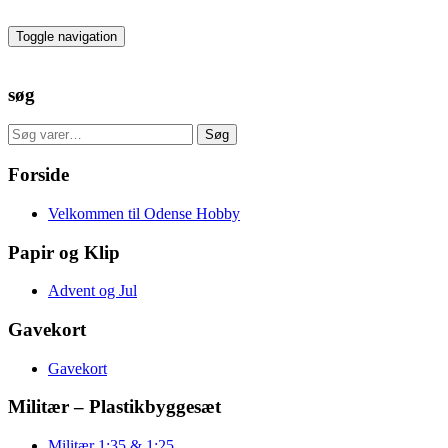
Skip
to
Toggle navigation
the
content
søg
Søg
Søg
efter:
Forside
Velkommen til Odense Hobby
Papir og Klip
Advent og Jul
Gavekort
Gavekort
Militær – Plastikbyggesæt
Militær 1:35 & 1:25