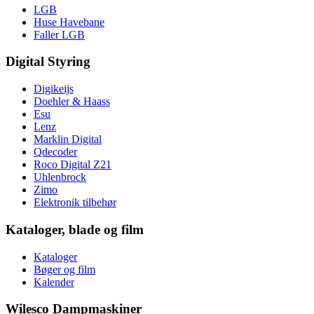
LGB
Huse Havebane
Faller LGB
Digital Styring
Digikeijs
Doehler & Haass
Esu
Lenz
Marklin Digital
Qdecoder
Roco Digital Z21
Uhlenbrock
Zimo
Elektronik tilbehør
Kataloger, blade og film
Kataloger
Bøger og film
Kalender
Wilesco Dampmaskiner