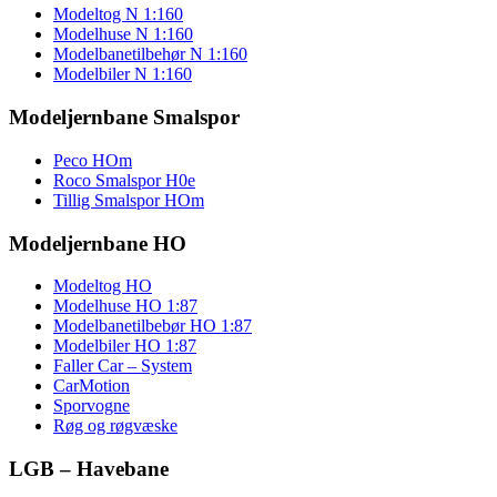
Modeltog N 1:160
Modelhuse N 1:160
Modelbanetilbehør N 1:160
Modelbiler N 1:160
Modeljernbane Smalspor
Peco HOm
Roco Smalspor H0e
Tillig Smalspor HOm
Modeljernbane HO
Modeltog HO
Modelhuse HO 1:87
Modelbanetilbebør HO 1:87
Modelbiler HO 1:87
Faller Car – System
CarMotion
Sporvogne
Røg og røgvæske
LGB – Havebane