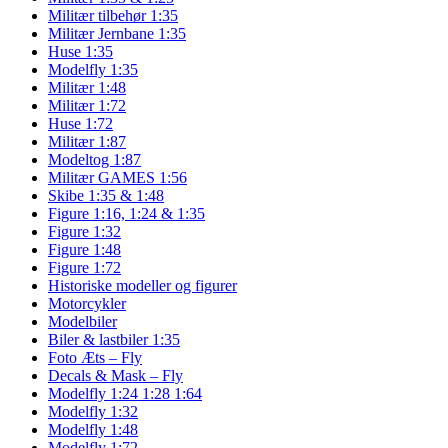
Militær tilbehør 1:35
Militær Jernbane 1:35
Huse 1:35
Modelfly 1:35
Militær 1:48
Militær 1:72
Huse 1:72
Militær 1:87
Modeltog 1:87
Militær GAMES 1:56
Skibe 1:35 & 1:48
Figure 1:16, 1:24 & 1:35
Figure 1:32
Figure 1:48
Figure 1:72
Historiske modeller og figurer
Motorcykler
Modelbiler
Biler & lastbiler 1:35
Foto Æts – Fly
Decals & Mask – Fly
Modelfly 1:24 1:28 1:64
Modelfly 1:32
Modelfly 1:48
Modelfly 1:72