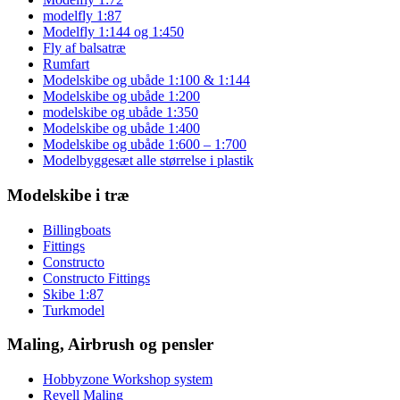
modelfly 1:87
Modelfly 1:144 og 1:450
Fly af balsatræ
Rumfart
Modelskibe og ubåde 1:100 & 1:144
Modelskibe og ubåde 1:200
modelskibe og ubåde 1:350
Modelskibe og ubåde 1:400
Modelskibe og ubåde 1:600 – 1:700
Modelbyggesæt alle størrelse i plastik
Modelskibe i træ
Billingboats
Fittings
Constructo
Constructo Fittings
Skibe 1:87
Turkmodel
Maling, Airbrush og pensler
Hobbyzone Workshop system
Revell Maling