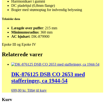
Harrmonikaer i gummi
DC pladehjul (0,8mm flange)
Bogier med strømoptag for indvendig belysning
Tekniske data
Længde over puffer
: 215 mm
Minimumsradius
: 360 mm
AC hjulsæt
: DK-879900
Epoke III og Epoke IV
Relaterede varer
DK-876125 DSB CO 2653 med
stafferinger, ca 1944-54
699,00
kr.
Tilføj til kurv
Kurv