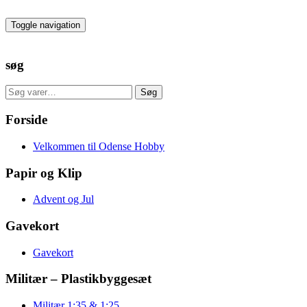
Skip
to
Toggle navigation
the
content
søg
Søg
Søg
efter:
Forside
Velkommen til Odense Hobby
Papir og Klip
Advent og Jul
Gavekort
Gavekort
Militær – Plastikbyggesæt
Militær 1:35 & 1:25