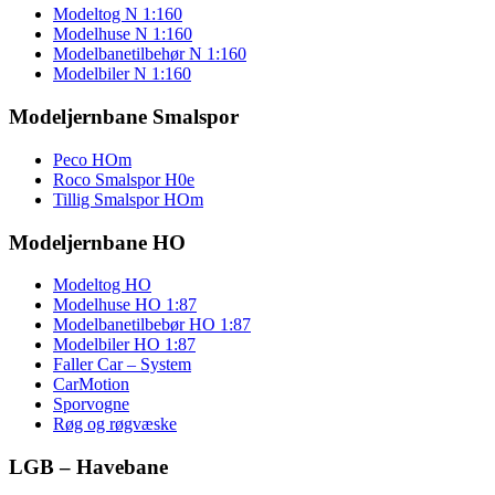
Modeltog N 1:160
Modelhuse N 1:160
Modelbanetilbehør N 1:160
Modelbiler N 1:160
Modeljernbane Smalspor
Peco HOm
Roco Smalspor H0e
Tillig Smalspor HOm
Modeljernbane HO
Modeltog HO
Modelhuse HO 1:87
Modelbanetilbebør HO 1:87
Modelbiler HO 1:87
Faller Car – System
CarMotion
Sporvogne
Røg og røgvæske
LGB – Havebane