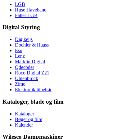
LGB
Huse Havebane
Faller LGB
Digital Styring
Digikeijs
Doehler & Haass
Esu
Lenz
Marklin Digital
Qdecoder
Roco Digital Z21
Uhlenbrock
Zimo
Elektronik tilbehør
Kataloger, blade og film
Kataloger
Bøger og film
Kalender
Wilesco Dampmaskiner