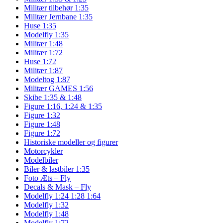
Militær tilbehør 1:35
Militær Jernbane 1:35
Huse 1:35
Modelfly 1:35
Militær 1:48
Militær 1:72
Huse 1:72
Militær 1:87
Modeltog 1:87
Militær GAMES 1:56
Skibe 1:35 & 1:48
Figure 1:16, 1:24 & 1:35
Figure 1:32
Figure 1:48
Figure 1:72
Historiske modeller og figurer
Motorcykler
Modelbiler
Biler & lastbiler 1:35
Foto Æts – Fly
Decals & Mask – Fly
Modelfly 1:24 1:28 1:64
Modelfly 1:32
Modelfly 1:48
Modelfly 1:72