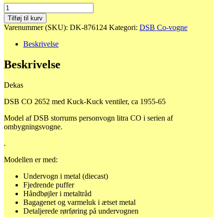
DK-
876124
Tilføj til kurv
DSB
Varenummer (SKU):
DK-876124
Kategori:
DSB Co-vogne
CO
2652
Beskrivelse
med
Kuck-
Beskrivelse
Kuck
ventiler,
Dekas
ca
1955-
DSB CO 2652 med Kuck-Kuck ventiler, ca 1955-65
65
antal
Model af DSB storrums personvogn litra CO i serien af
ombygningsvogne.
.
Modellen er med:
Undervogn i metal (diecast)
Fjedrende puffer
Håndbøjler i metaltråd
Bagagenet og varmeluk i ætset metal
Detaljerede rørføring på undervognen