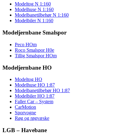
Modeltog N 1:160
Modelhuse N 1:160
Modelbanetilbehør N 1:160
Modelbiler N 1:160
Modeljernbane Smalspor
Peco HOm
Roco Smalspor H0e
Tillig Smalspor HOm
Modeljernbane HO
Modeltog HO
Modelhuse HO 1:87
Modelbanetilbebør HO 1:87
Modelbiler HO 1:87
Faller Car – System
CarMotion
Sporvogne
Røg og røgvæske
LGB – Havebane