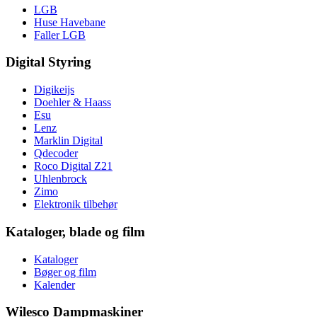
LGB
Huse Havebane
Faller LGB
Digital Styring
Digikeijs
Doehler & Haass
Esu
Lenz
Marklin Digital
Qdecoder
Roco Digital Z21
Uhlenbrock
Zimo
Elektronik tilbehør
Kataloger, blade og film
Kataloger
Bøger og film
Kalender
Wilesco Dampmaskiner