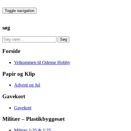
Skip
to
Toggle navigation
the
content
søg
Søg
Søg
efter:
Forside
Velkommen til Odense Hobby
Papir og Klip
Advent og Jul
Gavekort
Gavekort
Militær – Plastikbyggesæt
Militær 1:35 & 1:25