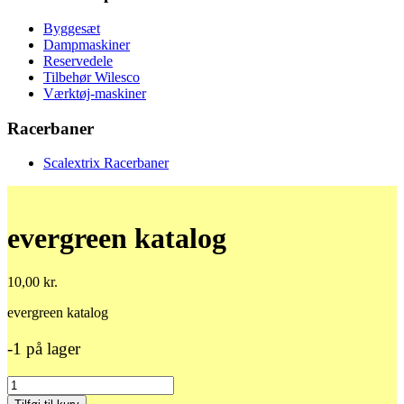
Byggesæt
Dampmaskiner
Reservedele
Tilbehør Wilesco
Værktøj-maskiner
Racerbaner
Scalextrix Racerbaner
evergreen katalog
10,00
kr.
evergreen katalog
-1 på lager
evergreen
katalog