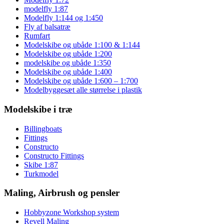
modelfly 1:87
Modelfly 1:144 og 1:450
Fly af balsatræ
Rumfart
Modelskibe og ubåde 1:100 & 1:144
Modelskibe og ubåde 1:200
modelskibe og ubåde 1:350
Modelskibe og ubåde 1:400
Modelskibe og ubåde 1:600 – 1:700
Modelbyggesæt alle størrelse i plastik
Modelskibe i træ
Billingboats
Fittings
Constructo
Constructo Fittings
Skibe 1:87
Turkmodel
Maling, Airbrush og pensler
Hobbyzone Workshop system
Revell Maling