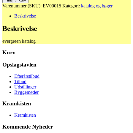
Tilføj til kurv
antal
Varenummer (SKU):
EV00015
Kategori:
katalog og bøger
Beskrivelse
Beskrivelse
evergreen katalog
Kurv
Opslagstavlen
Efterårstilbud
Tilbud
Udstillinger
Byggemøder
Kramkisten
Kramkisten
Kommende Nyheder