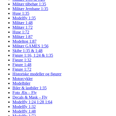
Militær tilbehør 1:35
Militær Jernbane 1:35
Huse 1:35
Modelfly 1:35
Militær 1:48
Militær 1:72
Huse 1:72
Militær 1:87
Modeltog 1:87
Militær GAMES 1:56
Skibe 1:35 & 1:48
Figure 1:16, 1:24 & 1:35
Figure 1:32
Figure 1:48
Figure 1:72
Historiske modeller og figurer
Motorcykler
Modelbiler
Biler & lastbiler 1:35
Foto Æts – Fly
Decals & Mask – Fly
Modelfly 1:24 1:28 1:64
Modelfly 1:32
Modelfly 1:48
Modelfly 1:72