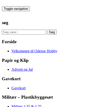
Skip
to
Toggle navigation
the
content
søg
Søg
Søg
efter:
Forside
Velkommen til Odense Hobby
Papir og Klip
Advent og Jul
Gavekort
Gavekort
Militær – Plastikbyggesæt
Militær 1:35 & 1:25