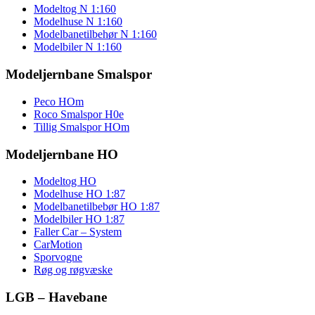
Modeltog N 1:160
Modelhuse N 1:160
Modelbanetilbehør N 1:160
Modelbiler N 1:160
Modeljernbane Smalspor
Peco HOm
Roco Smalspor H0e
Tillig Smalspor HOm
Modeljernbane HO
Modeltog HO
Modelhuse HO 1:87
Modelbanetilbebør HO 1:87
Modelbiler HO 1:87
Faller Car – System
CarMotion
Sporvogne
Røg og røgvæske
LGB – Havebane