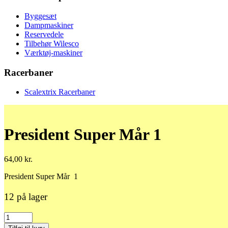
Byggesæt
Dampmaskiner
Reservedele
Tilbehør Wilesco
Værktøj-maskiner
Racerbaner
Scalextrix Racerbaner
President Super Mår 1
64,00
kr.
President Super Mår 1
12 på lager
President
Super