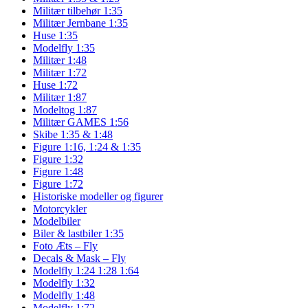
Militær tilbehør 1:35
Militær Jernbane 1:35
Huse 1:35
Modelfly 1:35
Militær 1:48
Militær 1:72
Huse 1:72
Militær 1:87
Modeltog 1:87
Militær GAMES 1:56
Skibe 1:35 & 1:48
Figure 1:16, 1:24 & 1:35
Figure 1:32
Figure 1:48
Figure 1:72
Historiske modeller og figurer
Motorcykler
Modelbiler
Biler & lastbiler 1:35
Foto Æts – Fly
Decals & Mask – Fly
Modelfly 1:24 1:28 1:64
Modelfly 1:32
Modelfly 1:48
Modelfly 1:72