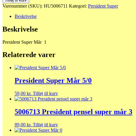
Tilføj til kurv
Mår
Varenummer (SKU):
HU5006711
Kategori:
President Super
1
antal
Beskrivelse
Beskrivelse
President Super Mår 1
Relaterede varer
President Super Mår 5/0
59,00
kr.
Tilføj til kurv
5006713 President pensel super mår 3
89,00
kr.
Tilføj til kurv