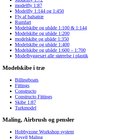
modelfly 1:87
Modelfly 1:144 og 1:450
Fly af balsatræ
Rumfart
Modelskibe og ubåde 1:100 & 1:144
Modelskibe og ubåde 1:200
modelskibe og ubåde 1:350
Modelskibe og ubåde 1:400
Modelskibe og ubåde 1:600 – 1:700
Modelbyggesæt alle størrelse i plastik
Modelskibe i træ
Billingboats
Fittings
Constructo
Constructo Fittings
Skibe 1:87
Turkmodel
Maling, Airbrush og pensler
Hobbyzone Workshop system
Revell Maling