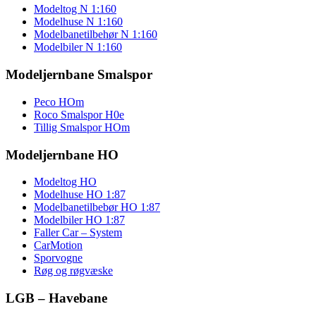
Modeltog N 1:160
Modelhuse N 1:160
Modelbanetilbehør N 1:160
Modelbiler N 1:160
Modeljernbane Smalspor
Peco HOm
Roco Smalspor H0e
Tillig Smalspor HOm
Modeljernbane HO
Modeltog HO
Modelhuse HO 1:87
Modelbanetilbebør HO 1:87
Modelbiler HO 1:87
Faller Car – System
CarMotion
Sporvogne
Røg og røgvæske
LGB – Havebane