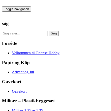
Skip
to
Toggle navigation
the
content
søg
Søg
Søg
efter:
Forside
Velkommen til Odense Hobby
Papir og Klip
Advent og Jul
Gavekort
Gavekort
Militær – Plastikbyggesæt
Militær 1:35 & 1:25