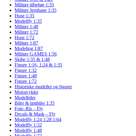
Militær tilbehør 1:35
Militær Jernbane 1:35
Huse 1:35
Modelfly 1:35
Militær 1:48
Militær 1:72
Huse 1:72
Militær 1:87
Modeltog 1:87
Militær GAMES 1:56
Skibe 1:35 & 1:48
Figure 1:16, 1:24 & 1:35
Figure 1:32
Figure 1:48
Figure 1:72
Historiske modeller og figurer
Motorcykler
Modelbiler
Biler & lastbiler 1:35
Foto Æts – Fly
Decals & Mask – Fly
Modelfly 1:24 1:28 1:64
Modelfly 1:32
Modelfly 1:48
Modelfly 1:72