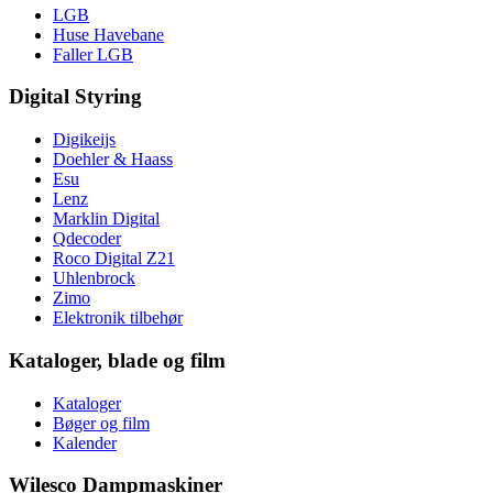
LGB
Huse Havebane
Faller LGB
Digital Styring
Digikeijs
Doehler & Haass
Esu
Lenz
Marklin Digital
Qdecoder
Roco Digital Z21
Uhlenbrock
Zimo
Elektronik tilbehør
Kataloger, blade og film
Kataloger
Bøger og film
Kalender
Wilesco Dampmaskiner