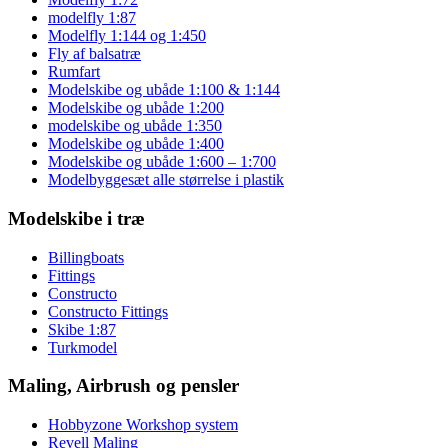
modelfly 1:87
Modelfly 1:144 og 1:450
Fly af balsatræ
Rumfart
Modelskibe og ubåde 1:100 & 1:144
Modelskibe og ubåde 1:200
modelskibe og ubåde 1:350
Modelskibe og ubåde 1:400
Modelskibe og ubåde 1:600 – 1:700
Modelbyggesæt alle størrelse i plastik
Modelskibe i træ
Billingboats
Fittings
Constructo
Constructo Fittings
Skibe 1:87
Turkmodel
Maling, Airbrush og pensler
Hobbyzone Workshop system
Revell Maling