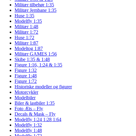
Militær tilbehør 1:35
Militær Jernbane 1:35
Huse 1:35
Modelfly 1:35
Militær 1:48
Militær 1:72
Huse 1:72
Militær 1:87
Modeltog 1:87
Militær GAMES 1:56
Skibe 1:35 & 1:48
Figure 1:16, 1:24 & 1:35
Figure 1:32
Figure 1:48
Figure 1:72
Historiske modeller og figurer
Motorcykler
Modelbiler
Biler & lastbiler 1:35
Foto Æts – Fly
Decals & Mask – Fly
Modelfly 1:24 1:28 1:64
Modelfly 1:32
Modelfly 1:48
Modelfly 1:72