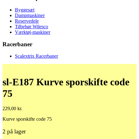
Byggesæt
Dampmaskiner
Reservedele
Tilbehør Wilesco
Værktøj-maskiner
Racerbaner
Scalextrix Racerbaner
sl-E187 Kurve sporskifte code
75
229,00
kr.
Kurve sporskifte code 75
2 på lager