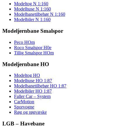
Modeltog N 1:160
Modelhuse N 1:160
Modelbanetilbehør N 1:160
Modelbiler N 1:160
Modeljernbane Smalspor
Peco HOm
Roco Smalspor H0e
Tillig Smalspor HOm
Modeljernbane HO
Modeltog HO
Modelhuse HO 1:87
Modelbanetilbebør HO 1:87
Modelbiler HO 1:87
Faller Car – System
CarMotion
Sporvogne
Røg og røgvæske
LGB – Havebane