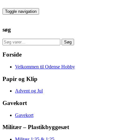
Skip
to
Toggle navigation
the
content
søg
Søg
Søg
efter:
Forside
Velkommen til Odense Hobby
Papir og Klip
Advent og Jul
Gavekort
Gavekort
Militær – Plastikbyggesæt
Militær 1:35 & 1:25