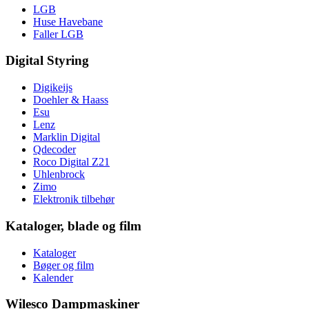
LGB
Huse Havebane
Faller LGB
Digital Styring
Digikeijs
Doehler & Haass
Esu
Lenz
Marklin Digital
Qdecoder
Roco Digital Z21
Uhlenbrock
Zimo
Elektronik tilbehør
Kataloger, blade og film
Kataloger
Bøger og film
Kalender
Wilesco Dampmaskiner