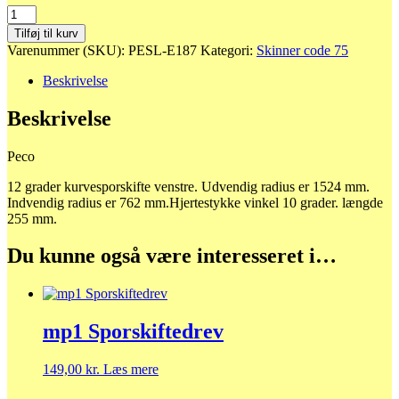
sl-
E187
Tilføj til kurv
Kurve
Varenummer (SKU):
PESL-E187
Kategori:
Skinner code 75
sporskifte
code
Beskrivelse
75
antal
Beskrivelse
Peco
12 grader kurvesporskifte venstre. Udvendig radius er 1524 mm.
Indvendig radius er 762 mm.Hjertestykke vinkel 10 grader. længde
255 mm.
Du kunne også være interesseret i…
mp1 Sporskiftedrev
149,00
kr.
Læs mere