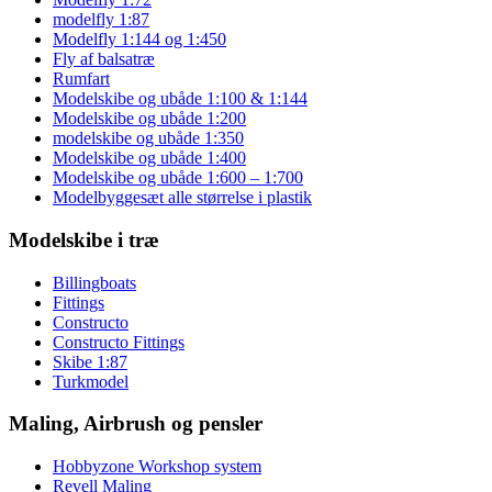
modelfly 1:87
Modelfly 1:144 og 1:450
Fly af balsatræ
Rumfart
Modelskibe og ubåde 1:100 & 1:144
Modelskibe og ubåde 1:200
modelskibe og ubåde 1:350
Modelskibe og ubåde 1:400
Modelskibe og ubåde 1:600 – 1:700
Modelbyggesæt alle størrelse i plastik
Modelskibe i træ
Billingboats
Fittings
Constructo
Constructo Fittings
Skibe 1:87
Turkmodel
Maling, Airbrush og pensler
Hobbyzone Workshop system
Revell Maling