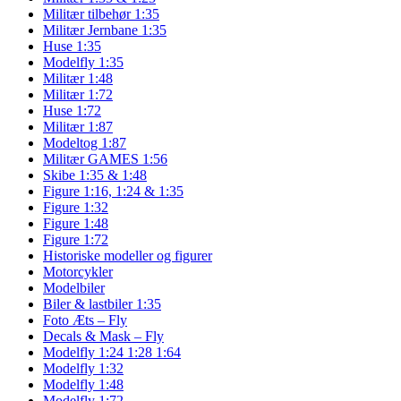
Militær tilbehør 1:35
Militær Jernbane 1:35
Huse 1:35
Modelfly 1:35
Militær 1:48
Militær 1:72
Huse 1:72
Militær 1:87
Modeltog 1:87
Militær GAMES 1:56
Skibe 1:35 & 1:48
Figure 1:16, 1:24 & 1:35
Figure 1:32
Figure 1:48
Figure 1:72
Historiske modeller og figurer
Motorcykler
Modelbiler
Biler & lastbiler 1:35
Foto Æts – Fly
Decals & Mask – Fly
Modelfly 1:24 1:28 1:64
Modelfly 1:32
Modelfly 1:48
Modelfly 1:72