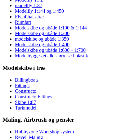
modelfly 1:87
Modelfly 1:144 og 1:450
Fly af balsatræ
Rumfart
Modelskibe og ubåde 1:100 & 1:144
Modelskibe og ubåde 1:200
modelskibe og ubåde 1:350
Modelskibe og ubåde 1:400
Modelskibe og ubåde 1:600 – 1:700
Modelbyggesæt alle størrelse i plastik
Modelskibe i træ
Billingboats
Fittings
Constructo
Constructo Fittings
Skibe 1:87
Turkmodel
Maling, Airbrush og pensler
Hobbyzone Workshop system
Revell Maling