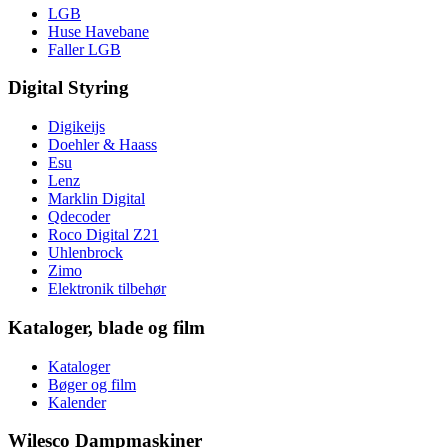
LGB
Huse Havebane
Faller LGB
Digital Styring
Digikeijs
Doehler & Haass
Esu
Lenz
Marklin Digital
Qdecoder
Roco Digital Z21
Uhlenbrock
Zimo
Elektronik tilbehør
Kataloger, blade og film
Kataloger
Bøger og film
Kalender
Wilesco Dampmaskiner