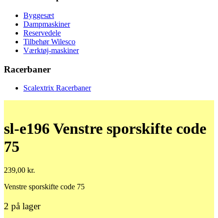
Byggesæt
Dampmaskiner
Reservedele
Tilbehør Wilesco
Værktøj-maskiner
Racerbaner
Scalextrix Racerbaner
sl-e196 Venstre sporskifte code
75
239,00
kr.
Venstre sporskifte code 75
2 på lager