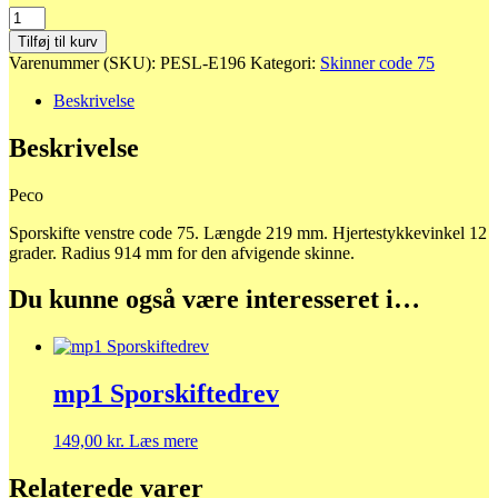
sl-
e196
Tilføj til kurv
Venstre
Varenummer (SKU):
PESL-E196
Kategori:
Skinner code 75
sporskifte
code
Beskrivelse
75
antal
Beskrivelse
Peco
Sporskifte venstre code 75. Længde 219 mm. Hjertestykkevinkel 12
grader. Radius 914 mm for den afvigende skinne.
Du kunne også være interesseret i…
mp1 Sporskiftedrev
149,00
kr.
Læs mere
Relaterede varer