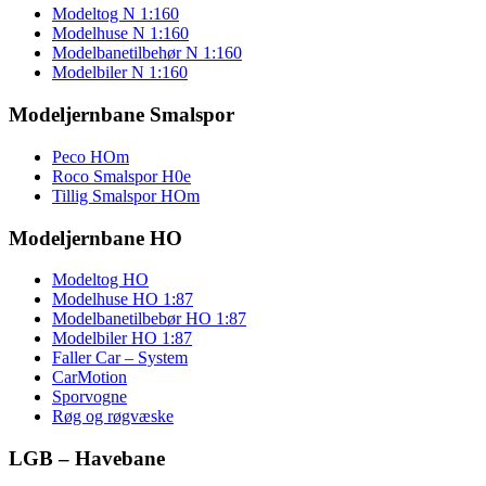
Modeltog N 1:160
Modelhuse N 1:160
Modelbanetilbehør N 1:160
Modelbiler N 1:160
Modeljernbane Smalspor
Peco HOm
Roco Smalspor H0e
Tillig Smalspor HOm
Modeljernbane HO
Modeltog HO
Modelhuse HO 1:87
Modelbanetilbebør HO 1:87
Modelbiler HO 1:87
Faller Car – System
CarMotion
Sporvogne
Røg og røgvæske
LGB – Havebane