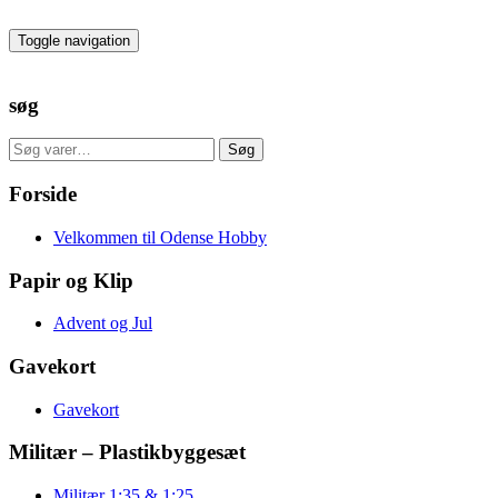
Skip
to
Toggle navigation
the
content
søg
Søg
Søg
efter:
Forside
Velkommen til Odense Hobby
Papir og Klip
Advent og Jul
Gavekort
Gavekort
Militær – Plastikbyggesæt
Militær 1:35 & 1:25