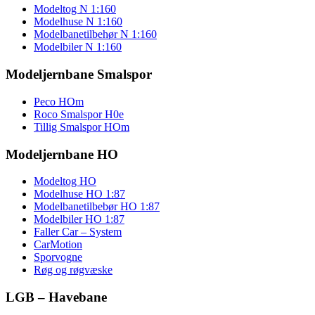
Modeltog N 1:160
Modelhuse N 1:160
Modelbanetilbehør N 1:160
Modelbiler N 1:160
Modeljernbane Smalspor
Peco HOm
Roco Smalspor H0e
Tillig Smalspor HOm
Modeljernbane HO
Modeltog HO
Modelhuse HO 1:87
Modelbanetilbebør HO 1:87
Modelbiler HO 1:87
Faller Car – System
CarMotion
Sporvogne
Røg og røgvæske
LGB – Havebane