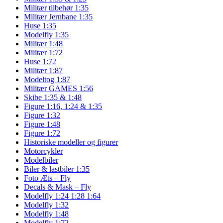
Militær tilbehør 1:35
Militær Jernbane 1:35
Huse 1:35
Modelfly 1:35
Militær 1:48
Militær 1:72
Huse 1:72
Militær 1:87
Modeltog 1:87
Militær GAMES 1:56
Skibe 1:35 & 1:48
Figure 1:16, 1:24 & 1:35
Figure 1:32
Figure 1:48
Figure 1:72
Historiske modeller og figurer
Motorcykler
Modelbiler
Biler & lastbiler 1:35
Foto Æts – Fly
Decals & Mask – Fly
Modelfly 1:24 1:28 1:64
Modelfly 1:32
Modelfly 1:48
Modelfly 1:72