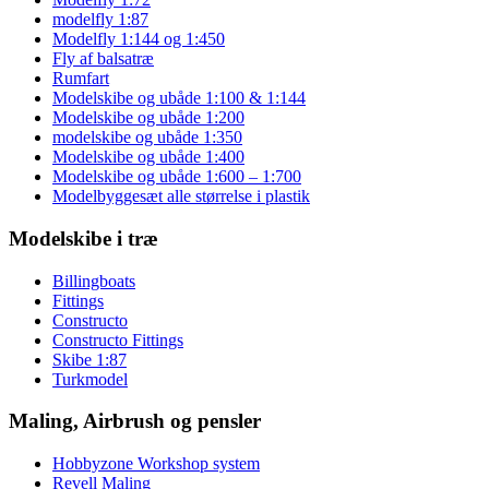
modelfly 1:87
Modelfly 1:144 og 1:450
Fly af balsatræ
Rumfart
Modelskibe og ubåde 1:100 & 1:144
Modelskibe og ubåde 1:200
modelskibe og ubåde 1:350
Modelskibe og ubåde 1:400
Modelskibe og ubåde 1:600 – 1:700
Modelbyggesæt alle størrelse i plastik
Modelskibe i træ
Billingboats
Fittings
Constructo
Constructo Fittings
Skibe 1:87
Turkmodel
Maling, Airbrush og pensler
Hobbyzone Workshop system
Revell Maling