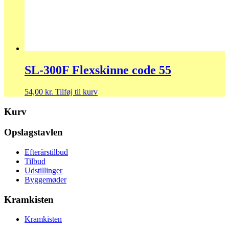
SL-300F Flexskinne code 55
54,00
kr.
Tilføj til kurv
Kurv
Opslagstavlen
Efterårstilbud
Tilbud
Udstillinger
Byggemøder
Kramkisten
Kramkisten