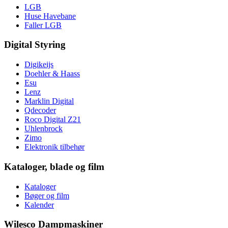
LGB
Huse Havebane
Faller LGB
Digital Styring
Digikeijs
Doehler & Haass
Esu
Lenz
Marklin Digital
Qdecoder
Roco Digital Z21
Uhlenbrock
Zimo
Elektronik tilbehør
Kataloger, blade og film
Kataloger
Bøger og film
Kalender
Wilesco Dampmaskiner