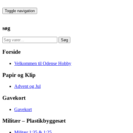
Skip
to
Toggle navigation
the
content
søg
Søg
Søg
efter:
Forside
Velkommen til Odense Hobby
Papir og Klip
Advent og Jul
Gavekort
Gavekort
Militær – Plastikbyggesæt
Militær 1:35 & 1:25