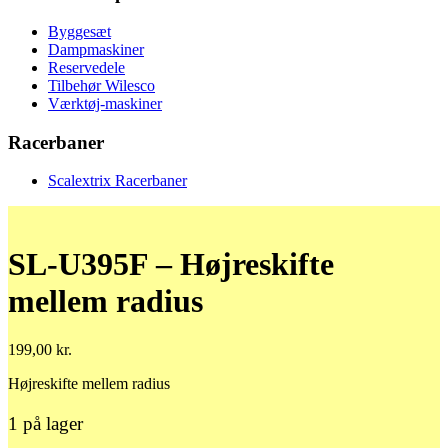
Byggesæt
Dampmaskiner
Reservedele
Tilbehør Wilesco
Værktøj-maskiner
Racerbaner
Scalextrix Racerbaner
SL-U395F – Højreskifte
mellem radius
199,00
kr.
Højreskifte mellem radius
1 på lager