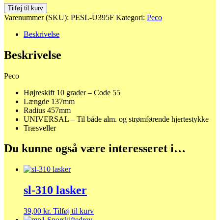
SL-
Tilføj til kurv
U395F
Varenummer (SKU):
PESL-U395F
Kategori:
Peco
-
Højreskifte
Beskrivelse
mellem
radius
Beskrivelse
antal
Peco
Højreskift 10 grader – Code 55
Længde 137mm
Radius 457mm
UNIVERSAL – Til både alm. og strømførende hjertestykke
Træsveller
Du kunne også være interesseret i…
sl-310 lasker
39,00
kr.
Tilføj til kurv