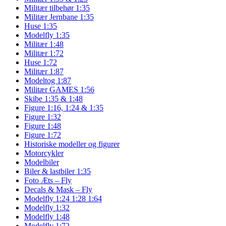
Militær tilbehør 1:35
Militær Jernbane 1:35
Huse 1:35
Modelfly 1:35
Militær 1:48
Militær 1:72
Huse 1:72
Militær 1:87
Modeltog 1:87
Militær GAMES 1:56
Skibe 1:35 & 1:48
Figure 1:16, 1:24 & 1:35
Figure 1:32
Figure 1:48
Figure 1:72
Historiske modeller og figurer
Motorcykler
Modelbiler
Biler & lastbiler 1:35
Foto Æts – Fly
Decals & Mask – Fly
Modelfly 1:24 1:28 1:64
Modelfly 1:32
Modelfly 1:48
Modelfly 1:72