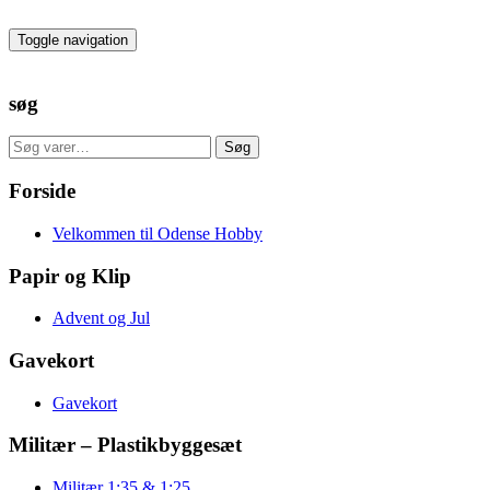
Skip
to
Toggle navigation
the
content
søg
Søg
Søg
efter:
Forside
Velkommen til Odense Hobby
Papir og Klip
Advent og Jul
Gavekort
Gavekort
Militær – Plastikbyggesæt
Militær 1:35 & 1:25