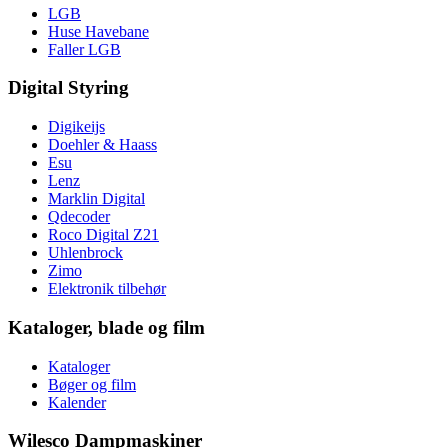
LGB
Huse Havebane
Faller LGB
Digital Styring
Digikeijs
Doehler & Haass
Esu
Lenz
Marklin Digital
Qdecoder
Roco Digital Z21
Uhlenbrock
Zimo
Elektronik tilbehør
Kataloger, blade og film
Kataloger
Bøger og film
Kalender
Wilesco Dampmaskiner