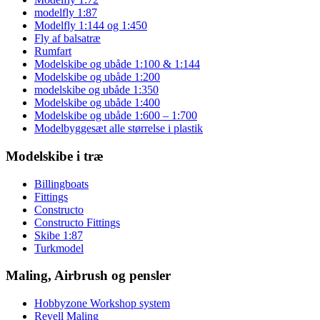
modelfly 1:87
Modelfly 1:144 og 1:450
Fly af balsatræ
Rumfart
Modelskibe og ubåde 1:100 & 1:144
Modelskibe og ubåde 1:200
modelskibe og ubåde 1:350
Modelskibe og ubåde 1:400
Modelskibe og ubåde 1:600 – 1:700
Modelbyggesæt alle størrelse i plastik
Modelskibe i træ
Billingboats
Fittings
Constructo
Constructo Fittings
Skibe 1:87
Turkmodel
Maling, Airbrush og pensler
Hobbyzone Workshop system
Revell Maling