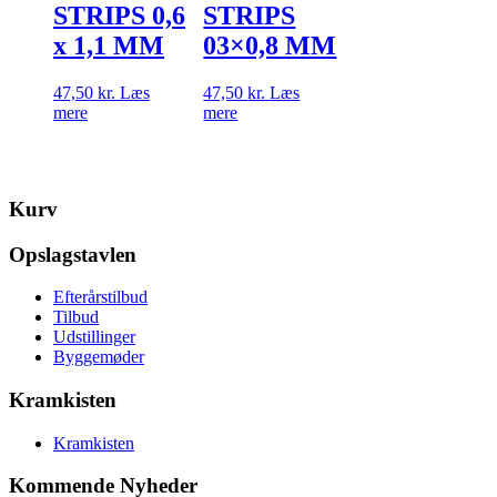
STRIPS 0,6
STRIPS
x 1,1 MM
03×0,8 MM
47,50
kr.
Læs
47,50
kr.
Læs
mere
mere
Kurv
Opslagstavlen
Efterårstilbud
Tilbud
Udstillinger
Byggemøder
Kramkisten
Kramkisten
Kommende Nyheder