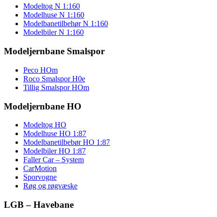
Modeltog N 1:160
Modelhuse N 1:160
Modelbanetilbehør N 1:160
Modelbiler N 1:160
Modeljernbane Smalspor
Peco HOm
Roco Smalspor H0e
Tillig Smalspor HOm
Modeljernbane HO
Modeltog HO
Modelhuse HO 1:87
Modelbanetilbebør HO 1:87
Modelbiler HO 1:87
Faller Car – System
CarMotion
Sporvogne
Røg og røgvæske
LGB – Havebane