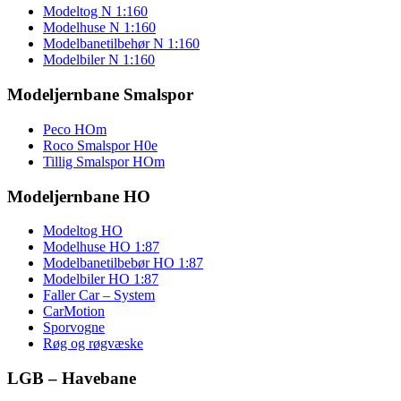
Modeltog N 1:160
Modelhuse N 1:160
Modelbanetilbehør N 1:160
Modelbiler N 1:160
Modeljernbane Smalspor
Peco HOm
Roco Smalspor H0e
Tillig Smalspor HOm
Modeljernbane HO
Modeltog HO
Modelhuse HO 1:87
Modelbanetilbebør HO 1:87
Modelbiler HO 1:87
Faller Car – System
CarMotion
Sporvogne
Røg og røgvæske
LGB – Havebane