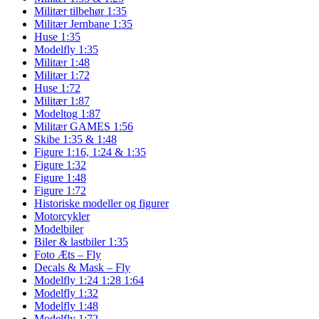
Militær tilbehør 1:35
Militær Jernbane 1:35
Huse 1:35
Modelfly 1:35
Militær 1:48
Militær 1:72
Huse 1:72
Militær 1:87
Modeltog 1:87
Militær GAMES 1:56
Skibe 1:35 & 1:48
Figure 1:16, 1:24 & 1:35
Figure 1:32
Figure 1:48
Figure 1:72
Historiske modeller og figurer
Motorcykler
Modelbiler
Biler & lastbiler 1:35
Foto Æts – Fly
Decals & Mask – Fly
Modelfly 1:24 1:28 1:64
Modelfly 1:32
Modelfly 1:48
Modelfly 1:72