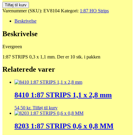
8104
Tilføj til kurv
1:87
Varenummer (SKU):
EV8104
Kategori:
1:87 HO Strips
STRIPS
0,3
Beskrivelse
x
1,1
Beskrivelse
mm
antal
Evergreen
1:87 STRIPS 0,3 x 1,1 mm. Der er 10 stk. i pakken
Relaterede varer
8410 1:87 STRIPS 1,1 x 2,8 mm
54,50
kr.
Tilføj til kurv
8203 1:87 STRIPS 0,6 x 0,8 MM