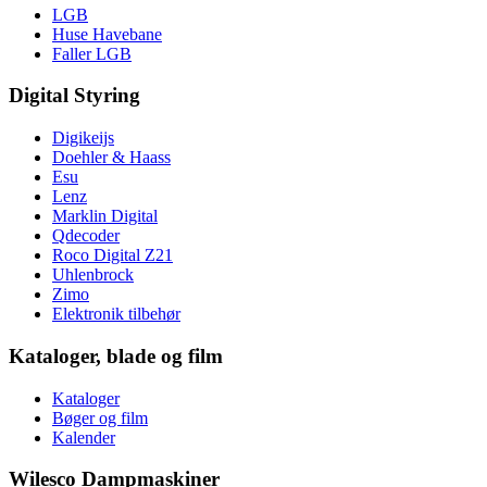
LGB
Huse Havebane
Faller LGB
Digital Styring
Digikeijs
Doehler & Haass
Esu
Lenz
Marklin Digital
Qdecoder
Roco Digital Z21
Uhlenbrock
Zimo
Elektronik tilbehør
Kataloger, blade og film
Kataloger
Bøger og film
Kalender
Wilesco Dampmaskiner