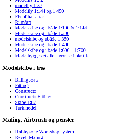
modelfly 1:87
Modelfly 1:144 og 1:450
Fly af balsatræ
Rumfart
Modelskibe og ubåde 1:100 & 1:144
Modelskibe og ubåde 1:200
modelskibe og ubåde 1:350
Modelskibe og ubåde 1:400
Modelskibe og ubåde 1:600 – 1:700
Modelbyggesæt alle størrelse i plastik
Modelskibe i træ
Billingboats
Fittings
Constructo
Constructo Fittings
Skibe 1:87
Turkmodel
Maling, Airbrush og pensler
Hobbyzone Workshop system
Revell Maling