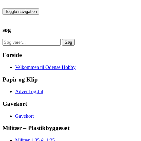
Skip
to
Toggle navigation
the
content
søg
Søg
Søg
efter:
Forside
Velkommen til Odense Hobby
Papir og Klip
Advent og Jul
Gavekort
Gavekort
Militær – Plastikbyggesæt
Militær 1:35 & 1:25