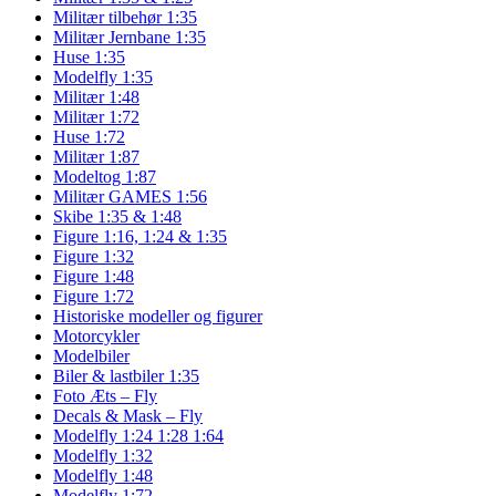
Militær tilbehør 1:35
Militær Jernbane 1:35
Huse 1:35
Modelfly 1:35
Militær 1:48
Militær 1:72
Huse 1:72
Militær 1:87
Modeltog 1:87
Militær GAMES 1:56
Skibe 1:35 & 1:48
Figure 1:16, 1:24 & 1:35
Figure 1:32
Figure 1:48
Figure 1:72
Historiske modeller og figurer
Motorcykler
Modelbiler
Biler & lastbiler 1:35
Foto Æts – Fly
Decals & Mask – Fly
Modelfly 1:24 1:28 1:64
Modelfly 1:32
Modelfly 1:48
Modelfly 1:72