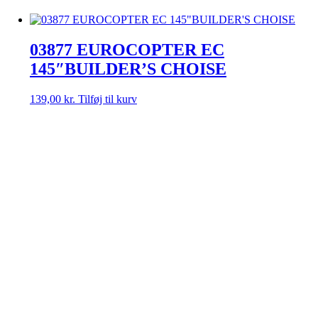
319,00 kr..
249,00 kr..
03877 EUROCOPTER EC
145″BUILDER’S CHOISE
139,00
kr.
Tilføj til kurv