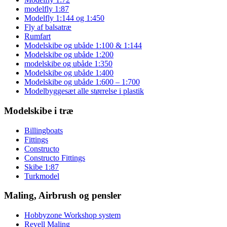
modelfly 1:87
Modelfly 1:144 og 1:450
Fly af balsatræ
Rumfart
Modelskibe og ubåde 1:100 & 1:144
Modelskibe og ubåde 1:200
modelskibe og ubåde 1:350
Modelskibe og ubåde 1:400
Modelskibe og ubåde 1:600 – 1:700
Modelbyggesæt alle størrelse i plastik
Modelskibe i træ
Billingboats
Fittings
Constructo
Constructo Fittings
Skibe 1:87
Turkmodel
Maling, Airbrush og pensler
Hobbyzone Workshop system
Revell Maling