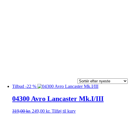
Tilbud -22 %
04300 Avro Lancaster Mk.I/III
Den
Den
319,00
kr.
249,00
kr.
Tilføj til kurv
oprindelige
aktuelle
pris
pris
var:
er: