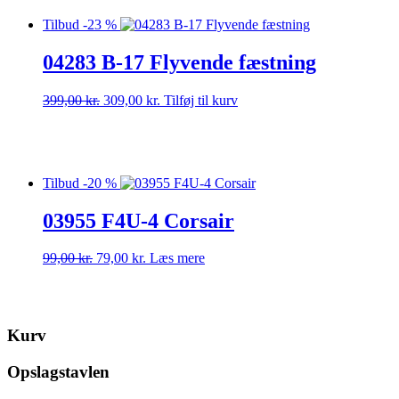
Tilbud -23 %
04283 B-17 Flyvende fæstning
Den
Den
399,00
kr.
309,00
kr.
Tilføj til kurv
oprindelige
aktuelle
pris
pris
var:
er:
399,00 kr..
309,00 kr..
Tilbud -20 %
03955 F4U-4 Corsair
Den
Den
99,00
kr.
79,00
kr.
Læs mere
oprindelige
aktuelle
pris
pris
var:
er:
99,00 kr..
79,00 kr..
Kurv
Opslagstavlen