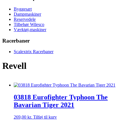
Byggesæt
Dampmaskiner
Reservedele
Tilbehør Wilesco
Værktøj-maskiner
Racerbaner
Scalextrix Racerbaner
Revell
03818 Eurofighter Typhoon The
Bavarian Tiger 2021
269,00
kr.
Tilføj til kurv