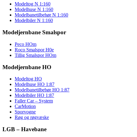
Modeltog N 1:160
Modelhuse N 1:160
Modelbanetilbehør N 1:160
Modelbiler N 1:160
Modeljernbane Smalspor
Peco HOm
Roco Smalspor H0e
Tillig Smalspor HOm
Modeljernbane HO
Modeltog HO
Modelhuse HO 1:87
Modelbanetilbebør HO 1:87
Modelbiler HO 1:87
Faller Car – System
CarMotion
Sporvogne
Røg og røgvæske
LGB – Havebane