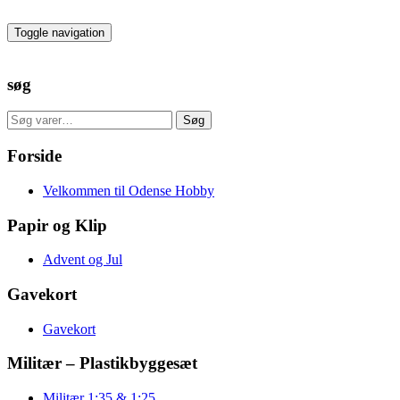
Skip
to
Toggle navigation
the
content
søg
Søg
Søg
efter:
Forside
Velkommen til Odense Hobby
Papir og Klip
Advent og Jul
Gavekort
Gavekort
Militær – Plastikbyggesæt
Militær 1:35 & 1:25