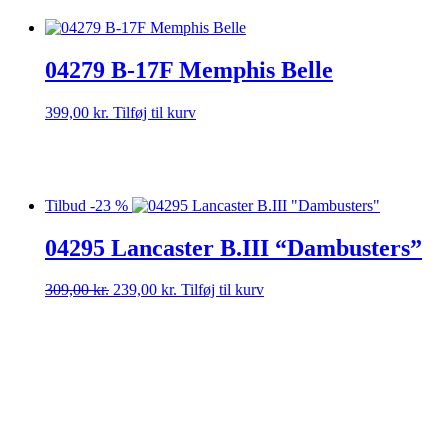
04279 B-17F Memphis Belle
399,00
kr.
Tilføj til kurv
Tilbud -23 %
04295 Lancaster B.III “Dambusters”
Den
Den
309,00
kr.
239,00
kr.
Tilføj til kurv
oprindelige
aktuelle
pris
pris
var:
er:
309,00 kr..
239,00 kr..