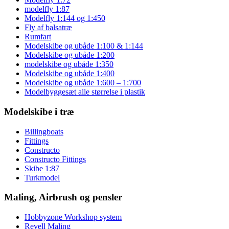
modelfly 1:87
Modelfly 1:144 og 1:450
Fly af balsatræ
Rumfart
Modelskibe og ubåde 1:100 & 1:144
Modelskibe og ubåde 1:200
modelskibe og ubåde 1:350
Modelskibe og ubåde 1:400
Modelskibe og ubåde 1:600 – 1:700
Modelbyggesæt alle størrelse i plastik
Modelskibe i træ
Billingboats
Fittings
Constructo
Constructo Fittings
Skibe 1:87
Turkmodel
Maling, Airbrush og pensler
Hobbyzone Workshop system
Revell Maling