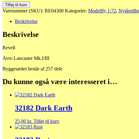
04300
Tilføj til kurv
Avro
Varenummer (SKU):
RE04300
Kategorier:
Modelfly 1:72
,
Nytårstilb
Lancaster
Mk.I/III
Beskrivelse
antal
Beskrivelse
Revell
Avro Lancaster Mk.I/III
Byggesættet består af 257 dele
Du kunne også være interesseret i…
32182 Dark Earth
25,00
kr.
Tilføj til kurv