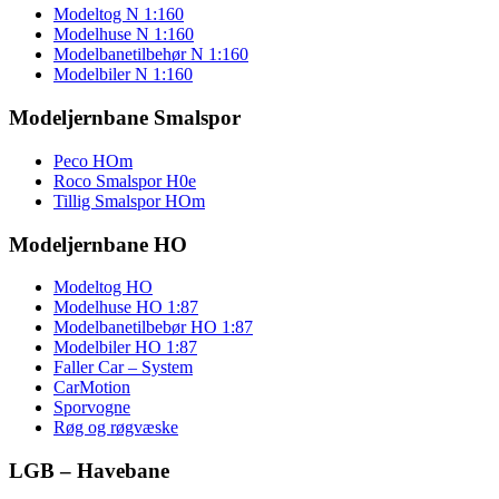
Modeltog N 1:160
Modelhuse N 1:160
Modelbanetilbehør N 1:160
Modelbiler N 1:160
Modeljernbane Smalspor
Peco HOm
Roco Smalspor H0e
Tillig Smalspor HOm
Modeljernbane HO
Modeltog HO
Modelhuse HO 1:87
Modelbanetilbebør HO 1:87
Modelbiler HO 1:87
Faller Car – System
CarMotion
Sporvogne
Røg og røgvæske
LGB – Havebane