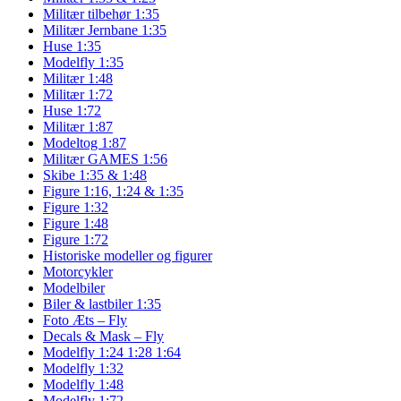
Militær tilbehør 1:35
Militær Jernbane 1:35
Huse 1:35
Modelfly 1:35
Militær 1:48
Militær 1:72
Huse 1:72
Militær 1:87
Modeltog 1:87
Militær GAMES 1:56
Skibe 1:35 & 1:48
Figure 1:16, 1:24 & 1:35
Figure 1:32
Figure 1:48
Figure 1:72
Historiske modeller og figurer
Motorcykler
Modelbiler
Biler & lastbiler 1:35
Foto Æts – Fly
Decals & Mask – Fly
Modelfly 1:24 1:28 1:64
Modelfly 1:32
Modelfly 1:48
Modelfly 1:72