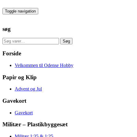
Skip
to
Toggle navigation
the
content
søg
Søg
Søg
efter:
Forside
Velkommen til Odense Hobby
Papir og Klip
Advent og Jul
Gavekort
Gavekort
Militær – Plastikbyggesæt
Militær 1:35 & 1:25