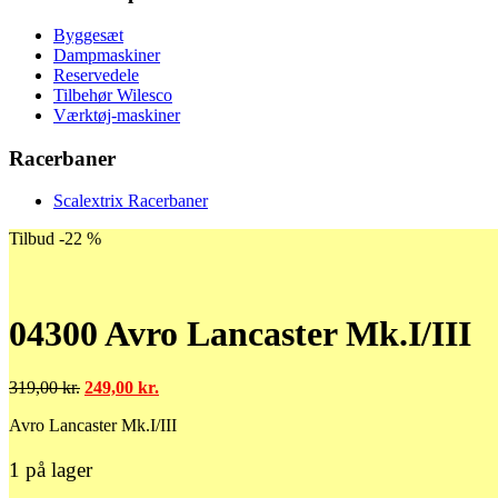
Byggesæt
Dampmaskiner
Reservedele
Tilbehør Wilesco
Værktøj-maskiner
Racerbaner
Scalextrix Racerbaner
Tilbud -22 %
04300 Avro Lancaster Mk.I/III
Den
Den
319,00
kr.
249,00
kr.
oprindelige
aktuelle
Avro Lancaster Mk.I/III
pris
pris
var:
er:
319,00 kr..
249,00 kr..
1 på lager